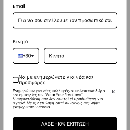
price
τρέχουσα
price
τρέχουσ
4-5 Y
6-7 Y
8-9 Y
4-5 Y
6-7 Y
8-9 Y
Email
+2 more
+2 more
was:
τιμή
was:
τιμή
€59,00.
είναι:
€59,00.
είναι:
€49,00.
€49,00
SALE
Κινητό
+30
Να με ενημερώνετε για νέα και
προσφορές
Ενημερώσου για νέες συλλογές, αποκλειστικά δώρα
και εμπειρίες του “Wear Your Emotions”.
Boy’s Swimwear Shorts
Η συγκατάθεσή σου δεν αποτελεί προϋπόθεση για
Goldenplay | Vasiliki
αγορά. Με την επιλογή αυτή συναινείς στη λήψη
ενημερωτικών emails.
Original
Η
€
59,00
€
49,00
price
τρέχουσα
4-5 Y
6-7 Y
8-9 Y
ΛΑΒΕ -10% ΕΚΠΤΩΣΗ
+2 more
was:
τιμή