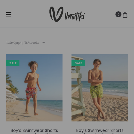
SUMMER SALE ☀️
Δωρεάν Μεταφορικά για παραγγελίες άνω
Cl
των
80€
0
Ταξινόμηση: Τελευταία
SALE
SALE
Boy’s Swimwear Shorts
Boy’s Swimwear Shorts