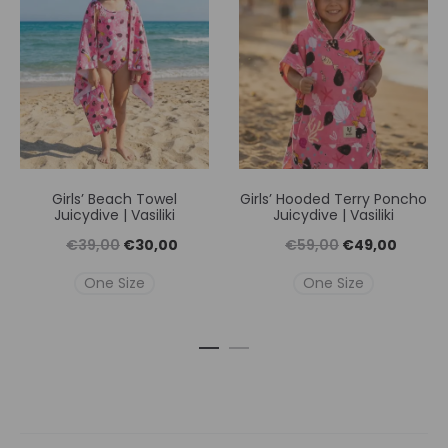
Girls’ Beach Towel
Girls’ Hooded Terry Poncho
Juicydive | Vasiliki
Juicydive | Vasiliki
Original
Η
Original
Η
€
39,00
€
30,00
€
59,00
€
49,00
price
τρέχουσα
price
τρέχουσ
One Size
One Size
was:
τιμή
was:
τιμή
€39,00.
είναι:
€59,00.
είναι:
€30,00.
€49,00