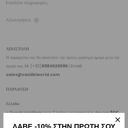
Επιπλέον πληροφορίες
Αξιολογήσεις
0
ΑΠΟΣΤΟΛΗ
Η παραγγελία σας θα αποσταλεί την πρώτη εργάσιμη ημέρα μετά την
αγορά σας. M: (+30)
6984526595
| Email:
sales@vasilikiworld.com
ΠΑΡΑΔΟΣΗ
Ελλάδα
–
Δωρεάν παράδοση
εντός Ελλάδας για παραγγελίες
άνω των 80€
.
– Για παραγγελίες κάτω των €80, υπάρχει σταθερή χρέωση εξόδων
ΛΑΒΕ -10% ΣΤΗΝ ΠΡΩΤΗ ΣΟΥ