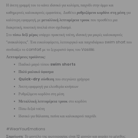
Η άνετη γραμμή του το κάνει ιδανικό για κολύμπι, παιχνίδι στην άμμο και
καθημερινές καλοκαιρινές εμφανίσεις. Διαθέτει
ρυθμιζόμενο κορδόνι στη μέση
για
καλύτερη εφαρμογή, με
μεταλλική λεπτομέρεια τρουκ
που προσθέτει μια
διακριτική, ποιοτική πινελιά στον σχεδιασμό.
Στο
πίσω δεξί μέρος
υπάρχει πρακτική τσέπη, ιδανική για μικρές καλοκαιρινές
“ανακαλύψεις”. Ένα ευκολοφόρετο, λειτουργικό και παιχνιδιάρικο swim short που
συνδυάζει το comfort με το ξεχωριστό ύφος του Vasiliki.
Λεπτομέρειες προϊόντος:
Παιδικό μαγιό τύπου
swim shorts
Πολύ μαλακό ύφασμα
Quick-dry σύνθεση
που στεγνώνει γρήγορα
Άνετη εφαρμογή για ελευθερία κινήσεων
Ρυθμιζόμενο κορδόνι στη μέση
Μεταλλική λεπτομέρεια τρουκ
στο κορδόνι
Πίσω δεξιά τσέπη
Ιδανικό για θάλασσα, πισίνα και καλοκαιρινό παιχνίδι
#WearYourEmotions
Σημείωση
: Το μοντέλο της φωτογραφίας είναι 12 χρονών και φοράει το μέγεθος: