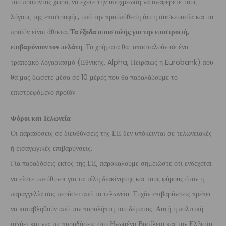
του προϊόντος χωρίς να έχετε την υποχρέωση να αναφέρετε τους
λόγους της επιστροφής, υπό την προϋπόθεση ότι η συσκευασία και το
προϊόν είναι άθικτα.
Τα έξοδα αποστολής για την επιστροφή,
επιβαρύνουν τον πελάτη
. Τα χρήματα θα αποσταλούν σε ένα
τραπεζικό λογαριασμό (Εθνικής, Alpha, Πειραιώς ή Eurobank) που
θα μας δώσετε μέσα σε 10 μέρες που θα παραλάβουμε το
επιστρεφόμενο προϊόν.
Φόροι και Τελωνεία
Οι παραδόσεις σε διευθύνσεις της ΕΕ δεν υπόκεινται σε τελωνειακές
ή εισαγωγικές επιβαρύνσεις.
Για παραδόσεις εκτός της ΕΕ, παρακαλούμε σημειώστε ότι ενδέχεται
να είστε υπεύθυνοι για τα τέλη διακίνησης και τους φόρους όταν η
παραγγελία σας περάσει από το τελωνείο. Τυχόν επιβαρύνσεις πρέπει
να καταβληθούν από τον παραλήπτη του δέματος. Αυτή η πολιτική
ισχύει και για τις παραδόσεις στο Ηνωμένο Βασίλειο και την Ελβετία.