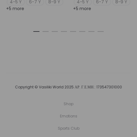
4-5 Y
6-7 Y
8-9 Y
4-5 Y
6-7 Y
8-9 Y
+5 more
+5 more
Copyright © Vasiliki World 2025 ΑΡ. Γ.Ε.ΜΗ.: 173547301000
Shop
Emotions
Sports Club