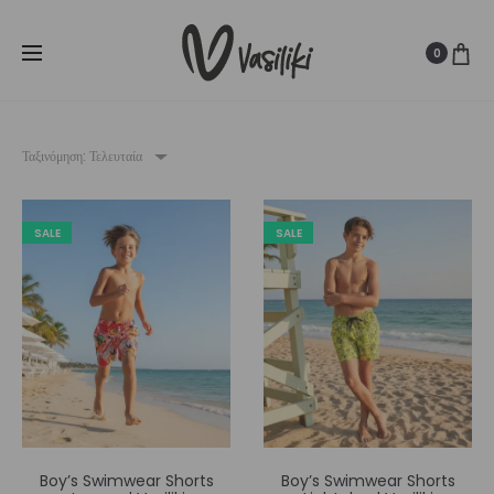
SUMMER SALE ☀️
Δωρεάν Μεταφορικά για παραγγελίες άνω
Cl
των
80€
0
Ταξινόμηση: Τελευταία
SALE
SALE
Boy’s Swimwear Shorts
Boy’s Swimwear Shorts