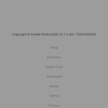
€59,00.
είναι:
€49,00.
Copyright © Vasiliki World 2025 ΑΡ. Γ.Ε.ΜΗ.: 173547301000
Shop
Emotions
Sports Club
Wholesale
Stores
Terms
Privacy