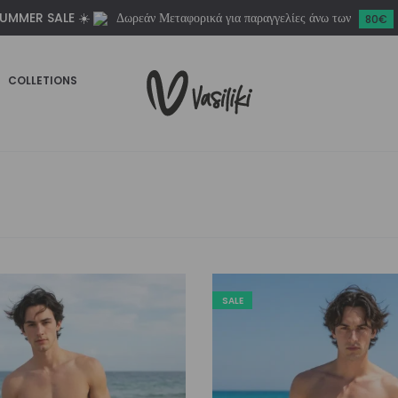
UMMER SALE ☀️
Δωρεάν Μεταφορικά για παραγγελίες άνω των
80€
COLLETIONS
SALE