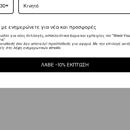
μπορούν
μπορ
30
να
να
επιλεγούν
επιλε
 με ενημερώνετε για νέα και προσφορές
στη
στη
ώσου για νέες συλλογές, αποκλειστικά δώρα και εμπειρίες του “Wear You
σελίδα
σελίδ
ns”.
ατάθεσή σου δεν αποτελεί προϋπόθεση για αγορά. Με την επιλογή αυτή
είς στη λήψη ενημερωτικών emails.
του
του
προϊόντος
προϊό
ΛΑΒΕ -10% ΕΚΠΤΩΣΗ