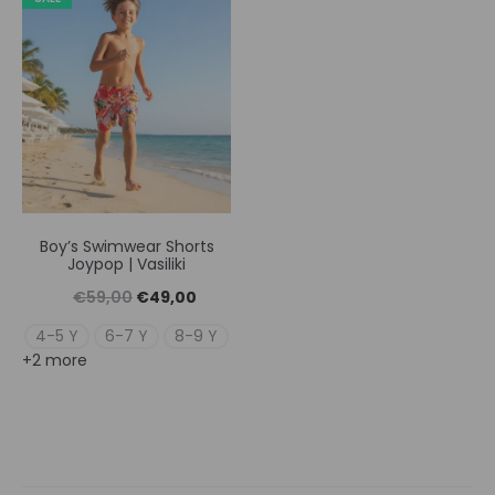
Boy’s Swimwear Shorts
Joypop | Vasiliki
Original
Η
€
59,00
€
49,00
price
τρέχουσα
4-5 Y
6-7 Y
8-9 Y
+2 more
was:
τιμή
€59,00.
είναι:
€49,00.