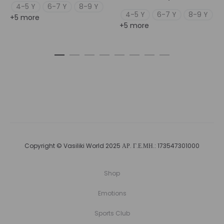
4-5 Y
6-7 Y
8-9 Y
4-5 Y
6-7 Y
8-9 Y
+5 more
+5 more
Copyright © Vasiliki World 2025 ΑΡ. Γ.Ε.ΜΗ.: 173547301000
Shop
Emotions
Sports Club