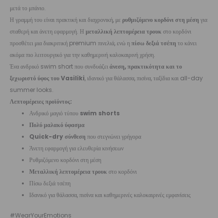
μετά το μπάνιο.
Η γραμμή του είναι πρακτική και διαχρονική, με
ρυθμιζόμενο κορδόνι στη μέση
για
σταθερή και άνετη εφαρμογή. Η
μεταλλική λεπτομέρεια τρουκ
στο κορδόνι
προσθέτει μια διακριτική premium πινελιά, ενώ η
πίσω δεξιά τσέπη
το κάνει
ακόμα πιο λειτουργικό για την καθημερινή καλοκαιρινή χρήση.
Ένα ανδρικό swim short που συνδυάζει
άνεση, πρακτικότητα και το
ξεχωριστό ύφος του Vasiliki
, ιδανικό για θάλασσα, πισίνα, ταξίδια και all-day
summer looks.
Λεπτομέρειες προϊόντος:
Ανδρικό μαγιό τύπου
swim shorts
Πολύ μαλακό ύφασμα
Quick-dry σύνθεση
που στεγνώνει γρήγορα
Άνετη εφαρμογή για ελευθερία κινήσεων
Ρυθμιζόμενο κορδόνι στη μέση
Μεταλλική λεπτομέρεια τρουκ
στο κορδόνι
Πίσω δεξιά τσέπη
Ιδανικό για θάλασσα, πισίνα και καθημερινές καλοκαιρινές εμφανίσεις
#WearYourEmotions