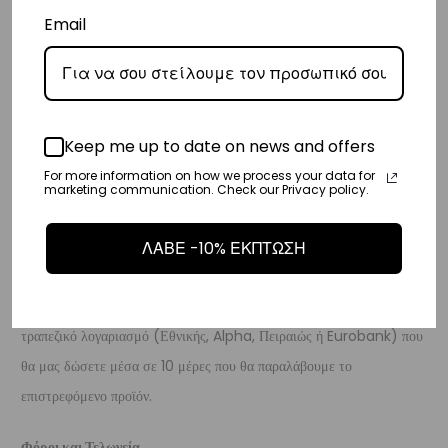
– Η συνεργαζόμενη εταιρεία ταχυμεταφορών,
DHL
, θα αναλάβει την
Email
παράδοσή σας.
– Οι χρόνοι παράδοσης κυμαίνονται συνήθως από 3-10 εργάσιμες
ημέρες.
Keep me up to date on news and offers
Επιστροφές
For more information on how we process your data for
Επιστροφές είναι δεκτές εντός 14 ημερών από την ημερομηνία αγοράς
marketing communication. Check our Privacy policy.
του προϊόντος χωρίς να έχετε την υποχρέωση να αναφέρετε τους
λόγους της επιστροφής, υπό την προϋπόθεση ότι η συσκευασία και το
ΛΑΒΕ -10% ΕΚΠΤΩΣΗ
προϊόν είναι άθικτα.
Τα έξοδα αποστολής για την επιστροφή,
επιβαρύνουν τον πελάτη
. Τα χρήματα θα αποσταλούν σε ένα
τραπεζικό λογαριασμό (Εθνικής, Alpha, Πειραιώς ή Eurobank) που
θα μας δώσετε μέσα σε 10 μέρες που θα παραλάβουμε το
επιστρεφόμενο προϊόν.
Φόροι και Τελωνεία