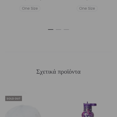
price
τρέχουσα
One Size
One Size
was:
τιμή
€35,00.
είναι:
€24,00.
Σχετικά προϊόντα
SOLD OUT