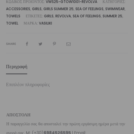
ΚΩΔΙΚΌΣ ΠΡΟΪΌΝΤΟΣ:
VWS25-GTOW1001-REVOLVA
ΚΑΤΗΓΟΡΊΕΣ:
ACCESSORIES
,
GIRLS
,
GIRLS SUMMER 25
,
SEA OF FEELINGS
,
SWIMWEAR
,
TOWELS
ΕΤΙΚΈΤΕΣ:
GIRLS
,
REVOLVA
,
SEA OF FEELINGS
,
SUMMER 25
,
TOWEL
ΜΆΡΚΑ:
VASILIKI
SHARE
Περιγραφή
Επιπλέον πληροφορίες
ΑΠΟΣΤΟΛΗ
Η παραγγελία σας θα αποσταλεί την πρώτη εργάσιμη ημέρα μετά την
αγορά σας. M: (+30)
6984526595
| Email: