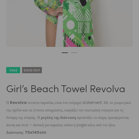
SALE
SOLD OUT
Girl’s Beach Towel Revolva
Η
Revolva
πετσέτα παραλίας είναι ένα τολμηρό statement. Με το γεωμετρικό
της σχέδιο και τις έντονες αποχρώσεις, εκφράζει την εσωτερική ενέργεια και τη
δύναμη της κίνησης. Η
μεγάλη της διάσταση
αγκαλιάζει το σώμα, προσφέροντας
άνεση και στυλ – ιδανική για παραλία, πισίνα ή yoga κάτω από τον ήλιο.
Διάσταση: 70x140cm