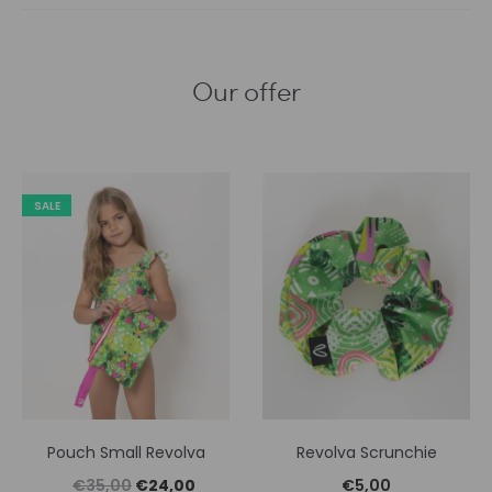
Our offer
SALE
Pouch Small Revolva
Revolva Scrunchie
Original
Η
€
35,00
€
24,00
€
5,00