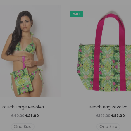
SALE
Αυτό
Αυτό
Pouch Large Revolva
Beach Bag Revolva
το
το
Original
Η
Original
Η
€
40,00
€
28,00
€
129,00
€
89,00
προϊόν
προϊόν
price
τρέχουσα
price
τρέ
One Size
One Size
έχει
έχει