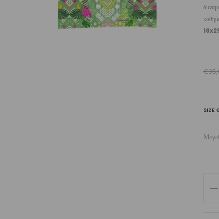
δυναμι
καθημε
18x
€
35,
SIZE 
Μέγε
Po
Sma
Rev