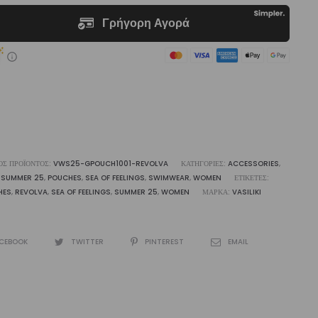
€24,00.
ότητα
ΌΣ ΠΡΟΪΌΝΤΟΣ:
VWS25-GPOUCH1001-REVOLVA
ΚΑΤΗΓΟΡΊΕΣ:
ACCESSORIES
,
 SUMMER 25
,
POUCHES
,
SEA OF FEELINGS
,
SWIMWEAR
,
WOMEN
ΕΤΙΚΈΤΕΣ:
HES
,
REVOLVA
,
SEA OF FEELINGS
,
SUMMER 25
,
WOMEN
ΜΆΡΚΑ:
VASILIKI
CEBOOK
TWITTER
PINTEREST
EMAIL