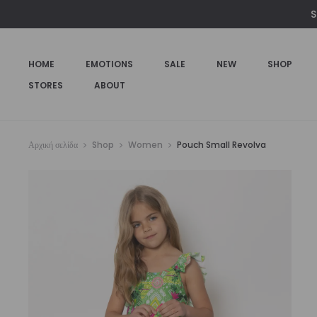
€35,00.
είναι:
S
€24,00.
HOME
EMOTIONS
SALE
NEW
SHOP
STORES
ABOUT
Αρχική σελίδα
Shop
Women
Pouch Small Revolva