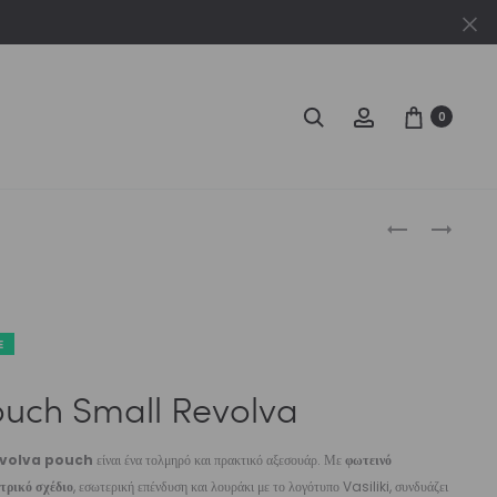
Cl
Search
Account
0
Produc
POUCH
POUCH
LARGE
LARGE
naviga
REVOLVA
SOLÉA
E
uch Small Revolva
volva pouch
είναι ένα τολμηρό και πρακτικό αξεσουάρ. Με
φωτεινό
τρικό σχέδιο
, εσωτερική επένδυση και λουράκι με το λογότυπο Vasiliki, συνδυάζει