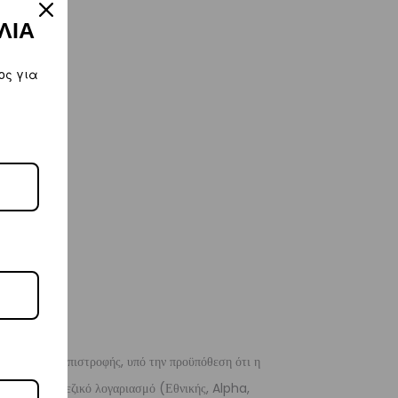
ΛΙΑ
ος για
 λόγους της επιστροφής, υπό την προϋπόθεση ότι η
 σε ένα τραπεζικό λογαριασμό (Εθνικής, Alpha,