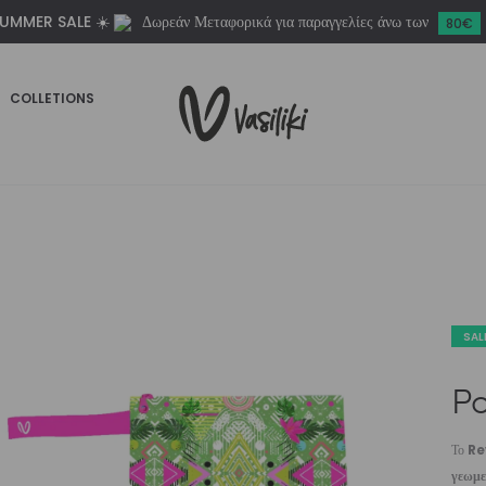
UMMER SALE ☀️
Δωρεάν Μεταφορικά για παραγγελίες άνω των
80€
COLLETIONS
SAL
Po
Το
Re
γεωμε