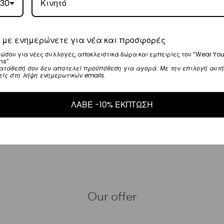
30
έρες που θα παραλάβουμε το επιστρεφόμενο προϊόν.
 με ενημερώνετε για νέα και προσφορές
τελωνειακές ή εισαγωγικές επιβαρύνσεις.
ώσου για νέες συλλογές, αποκλειστικά δώρα και εμπειρίες του “Wear You
ns”.
 ενδέχεται να είστε υπεύθυνοι για τα τέλη διακίνησης και τους φόρους όταν
ατάθεσή σου δεν αποτελεί προϋπόθεση για αγορά. Με την επιλογή αυτή
είς στη λήψη ενημερωτικών emails.
ου δέματος. Αυτή η πολιτική ισχύει και για τις παραδόσεις στο Ηνωμένο Βασ
βλέψουμε ή να ελέγξουμε τυχόν τελωνειακά τέλη ή εισαγωγικούς δασμούς που
ΛΑΒΕ -10% ΕΚΠΤΩΣΗ
διαφέρουν σημαντικά από χώρα σε χώρα.
Our offer