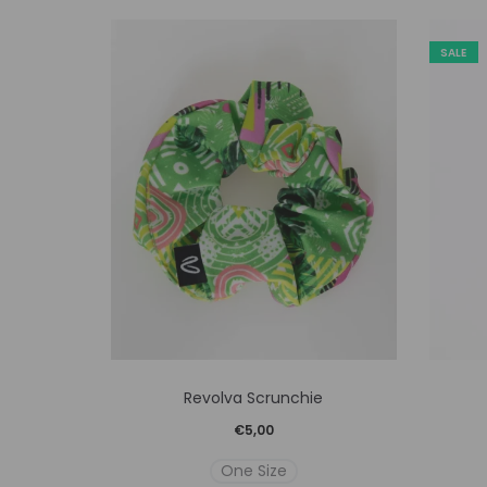
SALE
Αυτό
Revolva Scrunchie
το
€
5,00
προϊόν
One Size
έχει