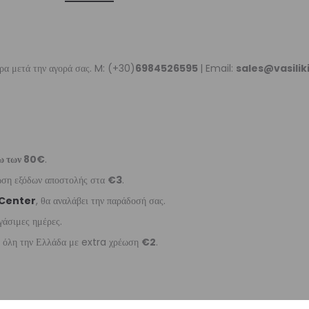
ρα μετά την αγορά σας. M: (+30)
6984526595
| Email:
sales@vasili
ω των 80€
.
έωση εξόδων αποστολής στα
€3
.
 Center
, θα αναλάβει την παράδοσή σας.
γάσιμες ημέρες.
ε όλη την Ελλάδα με extra χρέωση
€2
.