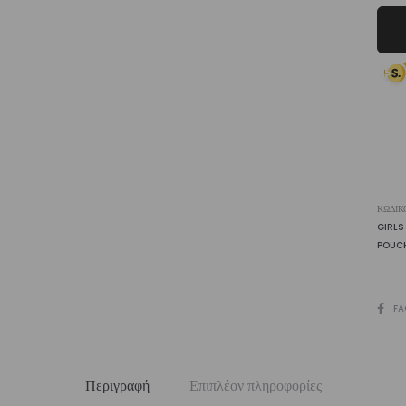
ποσ
ΚΩΔΙΚ
GIRLS
POUC
SHARE
FA
Περιγραφή
Επιπλέον πληροφορίες