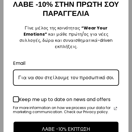
ΛΑΒΕ -10% ΣΤΗΝ ΠΡΩΤΗ ΣΟΥ
– Οι χρόνοι παράδοσης συνήθως κυμαίνονται από 1-3 εργάσιμες
ΠΑΡΑΓΓΕΛΙΑ
ημέρες.
– Προσφέρουμε επίσης αντικαταβολή για παραγγελίες σε όλη την
Γίνε μέλος της κοινότητας
“Wear Your
Ελλάδα με extra χρέωση €2.
Emotions”
και μάθε πρώτη/ος για νέες
συλλογές, δώρα και συναισθηματικά-driven
εκπλήξεις.
Κύπρος
– Τα έξοδα αποστολής για Κύπρο είναι στα
€16
.
Email
– Η συνεργαζόμενη εταιρεία ταχυμεταφορών,
Aramex
, θα αναλάβει
την παράδοσή σας.
– Οι χρόνοι παράδοσης κυμαίνονται συνήθως από 2-7 εργάσιμες
ημέρες.
Keep me up to date on news and offers
Ευρώπη
For more information on how we process your data for
marketing communication. Check our Privacy policy.
– Τα έξοδα αποστολής για όλο την Ευρώπη είναι στα
€25
.
– Η συνεργαζόμενη εταιρεία ταχυμεταφορών,
DHL
, θα αναλάβει την
ΛΑΒΕ -10% ΕΚΠΤΩΣΗ