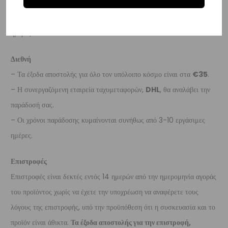
παράδοσή σας.
– Οι χρόνοι παράδοσης κυμαίνονται συνήθως από 3-8 εργάσιμες
ημέρες.
Διεθνή
– Τα έξοδα αποστολής για όλο τον υπόλοιπο κόσμο είναι στα
€35
.
– Η συνεργαζόμενη εταιρεία ταχυμεταφορών,
DHL
, θα αναλάβει την
παράδοσή σας.
– Οι χρόνοι παράδοσης κυμαίνονται συνήθως από 3-10 εργάσιμες
ημέρες.
Επιστροφές
Επιστροφές είναι δεκτές εντός 14 ημερών από την ημερομηνία αγοράς
του προϊόντος χωρίς να έχετε την υποχρέωση να αναφέρετε τους
λόγους της επιστροφής, υπό την προϋπόθεση ότι η συσκευασία και το
προϊόν είναι άθικτα.
Τα έξοδα αποστολής για την επιστροφή,