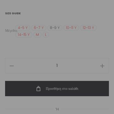
SIZE GUIDE
4-5 Y
6-7 Y
8-9 Y
10-11 Y
12-13 Y
Μέγεθος
14-15 Y
M
L
Girl’s
Spark
Unitard
Προσθήκη στο καλάθι
ποσότητα