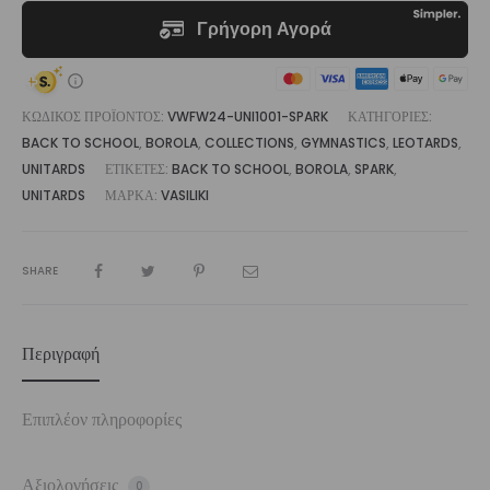
ΚΩΔΙΚΌΣ ΠΡΟΪΌΝΤΟΣ:
VWFW24-UNI1001-SPARK
ΚΑΤΗΓΟΡΊΕΣ:
BACK TO SCHOOL
,
BOROLA
,
COLLECTIONS
,
GYMNASTICS
,
LEOTARDS
,
UNITARDS
ΕΤΙΚΈΤΕΣ:
BACK TO SCHOOL
,
BOROLA
,
SPARK
,
UNITARDS
ΜΆΡΚΑ:
VASILIKI
SHARE
Περιγραφή
Επιπλέον πληροφορίες
Αξιολογήσεις
0