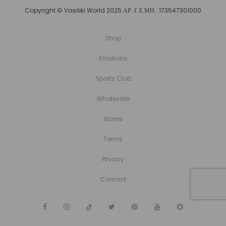
Copyright © Vasiliki World 2025 ΑΡ. Γ.Ε.ΜΗ.: 173547301000
Shop
Emotions
Sports Club
Wholesale
Stores
Terms
Privacy
Contact
F
I
T
T
P
Y
S
a
n
i
w
i
o
n
c
s
k
i
n
u
a