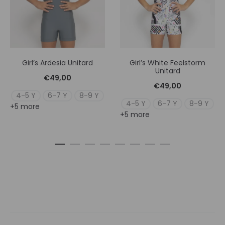
Girl’s Ardesia Unitard
Girl’s White Feelstorm
Unitard
€
49,00
€
49,00
4-5 Y
6-7 Y
8-9 Y
4-5 Y
6-7 Y
8-9 Y
+5 more
+5 more