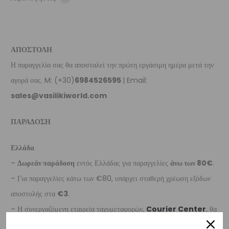
ΑΠΟΣΤΟΛΗ
Η παραγγελία σας θα αποσταλεί την πρώτη εργάσιμη ημέρα μετά την
αγορά σας. M: (+30)
6984526595
| Email:
sales@vasilikiworld.com
ΠΑΡΑΔΟΣΗ
Ελλάδα
–
Δωρεάν παράδοση
εντός Ελλάδας για παραγγελίες
άνω των 80€
.
– Για παραγγελίες κάτω των €80, υπάρχει σταθερή χρέωση εξόδων
αποστολής στα
€3
.
– Η συνεργαζόμενη εταιρεία ταχυμεταφορών,
Courier Center
, θα
αναλάβει την παράδοσή σας.