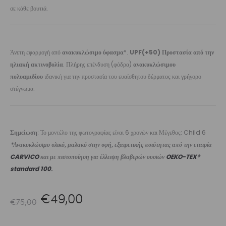
σε κάθε βουτιά.
Άνετη εφαρμογή από
ανακυκλώσιμο ύφασμα
*.
UPF(+50) Προστασία από την
ηλιακή ακτινοβολία
. Πλήρης επένδυση (φόδρα)
ανακυκλώσιμου
πολυαμιδίου
ιδανική για την προστασία του ευαίσθητου δέρματος και γρήγορο
στέγνωμα.
Σημείωση
: Το μοντέλο της φωτογραφίας είναι 6 χρονών και Μέγεθος: Child 6
*Ανακυκλώσιμο υλικό, μαλακό στην υφή, εξαιρετικής ποιότητας από την εταιρία
CARVICO
και με πιστοποίηση για έλλειψη βλαβερών ουσιών
OEKO-TEX®
standard 100
.
Original
Η
€
49,00
€
75,00
price
τρέχουσα