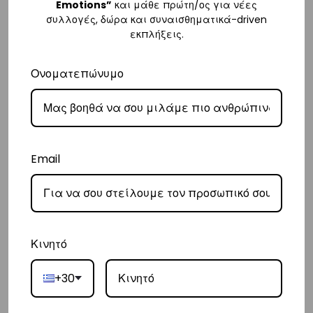
Emotions”
και μάθε πρώτη/ος για νέες
συλλογές, δώρα και συναισθηματικά-driven
Κύπρος
εκπλήξεις.
– Τα έξοδα αποστολής για Κύπρο είναι στα
€16
.
Ονοματεπώνυμο
– Η συνεργαζόμενη εταιρεία ταχυμεταφορών,
Aramex
, θα αναλάβει
την παράδοσή σας.
– Οι χρόνοι παράδοσης κυμαίνονται συνήθως από 2-7 εργάσιμες
ημέρες.
Email
Ευρώπη
– Τα έξοδα αποστολής για όλο την Ευρώπη είναι στα
€25
.
– Η συνεργαζόμενη εταιρεία ταχυμεταφορών,
DHL
, θα αναλάβει την
παράδοσή σας.
Κινητό
– Οι χρόνοι παράδοσης κυμαίνονται συνήθως από 3-8 εργάσιμες
ημέρες.
+30
Διεθνή