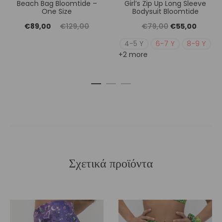
Beach Bag Bloomtide –
Girl’s Zip Up Long Sleeve
One Size
Bodysuit Bloomtide
Η
Original
Original
Η
€
89,00
€
129,00
€
79,00
€
55,00
τρέχουσα
price
price
τρέχουσ
4-5 Y
6-7 Y
8-9 Y
+2 more
τιμή
was:
was:
τιμή
είναι:
€129,00.
€79,00.
είναι:
€89,00.
€55,00
Σχετικά προϊόντα