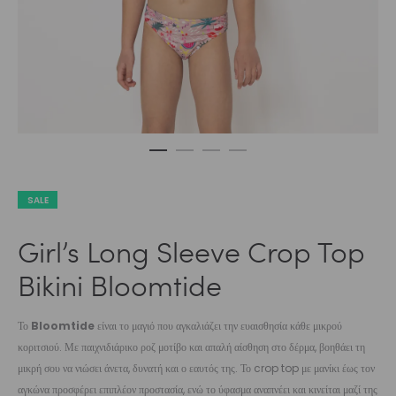
SALE
Girl’s Long Sleeve Crop Top
Bikini Bloomtide
Το
Bloomtide
είναι το μαγιό που αγκαλιάζει την ευαισθησία κάθε μικρού
κοριτσιού. Με παιχνιδιάρικο ροζ μοτίβο και απαλή αίσθηση στο δέρμα, βοηθάει τη
μικρή σου να νιώσει άνετα, δυνατή και ο εαυτός της. Το crop top με μανίκι έως τον
αγκώνα προσφέρει επιπλέον προστασία, ενώ το ύφασμα αναπνέει και κινείται μαζί της