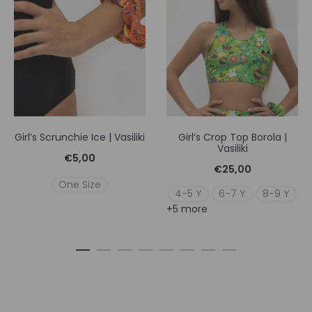
Girl’s Scrunchie Ice | Vasiliki
Girl’s Crop Top Borola |
Vasiliki
€
5,00
€
25,00
One Size
4-5 Y
6-7 Y
8-9 Y
+5 more