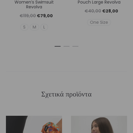
Women’s Swimsuit
Pouch Large Revolva
Revolva
Original
Η
€
40,00
€
28,00
Original
Η
€
119,00
€
79,00
price
τρέχουσ
One Size
price
τρέχουσα
S
M
L
was:
τιμή
was:
τιμή
€40,00.
είναι:
€119,00.
είναι:
€28,00
€79,00.
Σχετικά προϊόντα