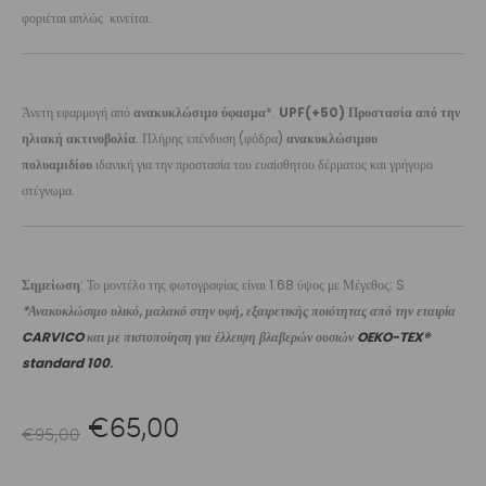
φοριέται απλώς κινείται.
Άνετη εφαρμογή από
ανακυκλώσιμο ύφασμα
*.
UPF(+50) Προστασία από την
ηλιακή ακτινοβολία
. Πλήρης επένδυση (φόδρα)
ανακυκλώσιμου
πολυαμιδίου
ιδανική για την προστασία του ευαίσθητου δέρματος και γρήγορο
στέγνωμα.
Σημείωση
: Το μοντέλο της φωτογραφίας είναι 1.68 ύψος με Μέγεθος: S
*Ανακυκλώσιμο υλικό, μαλακό στην υφή, εξαιρετικής ποιότητας από την εταιρία
CARVICO
και με πιστοποίηση για έλλειψη βλαβερών ουσιών
OEKO-TEX®
standard 100
.
Original
Η
€
65,00
€
95,00
price
τρέχουσα