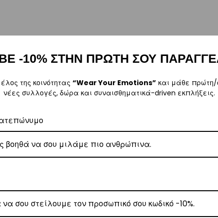
ω των 80€
.
ΒΕ -10% ΣΤΗΝ ΠΡΩΤΗ ΣΟΥ ΠΑΡΑΓΓΕ
έωση εξόδων αποστολής στα
€3
.
 Center
, θα αναλάβει την παράδοσή σας.
μέλος της κοινότητας
“Wear Your Emotions”
και μάθε πρώτη/
γάσιμες ημέρες.
νέες συλλογές, δώρα και συναισθηματικά-driven εκπλήξεις.
ε όλη την Ελλάδα με extra χρέωση
€2
.
ατεπώνυμο
, θα αναλάβει την παράδοσή σας.
γάσιμες ημέρες.
5
.