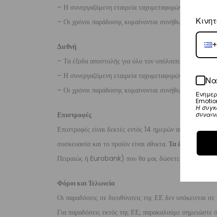
– Η συνεργαζόμενη εταιρεία ταχυμεταφορών,
DHL
, θα α
Κινητ
– Οι χρόνοι παράδοσης κυμαίνονται συνήθως από 3-8 ερ
+
Διεθνή
– Τα έξοδα αποστολής για όλο τον υπόλοιπο κόσμο είνα
– Η συνεργαζόμενη εταιρεία ταχυμεταφορών,
DHL
, θα α
Να
– Οι χρόνοι παράδοσης κυμαίνονται συνήθως από 3-10 ε
Ενημερ
Emotio
Η συγκ
Επιστροφές
συναιν
Επιστροφές είναι δεκτές εντός 14 ημερών από την ημερο
συσκευασία και το προϊόν είναι άθικτα.
Τα έξοδα αποστο
Πειραιώς ή Eurobank) που θα μας δώσετε μέσα σε 10 μ
Φόροι και Τελωνεία
Οι παραδόσεις σε διευθύνσεις της ΕΕ δεν υπόκεινται σε 
Για παραδόσεις εκτός της ΕΕ, παρακαλούμε σημειώστε ότι