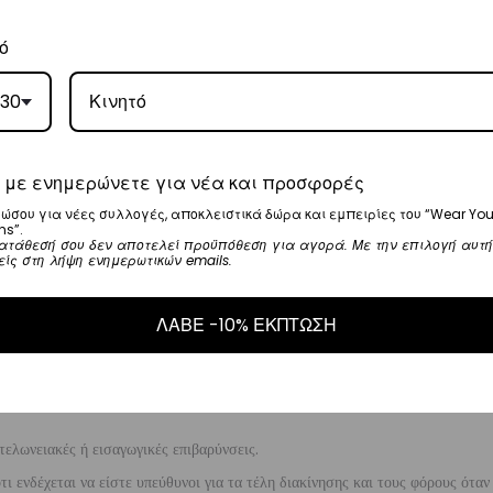
ναλάβει την παράδοσή σας.
ό
γάσιμες ημέρες.
30
ι στα
€35
.
ναλάβει την παράδοσή σας.
 με ενημερώνετε για νέα και προσφορές
ργάσιμες ημέρες.
ώσου για νέες συλλογές, αποκλειστικά δώρα και εμπειρίες του “Wear You
ns”.
ατάθεσή σου δεν αποτελεί προϋπόθεση για αγορά. Με την επιλογή αυτή
είς στη λήψη ενημερωτικών emails.
μηνία αγοράς του προϊόντος χωρίς να έχετε την υποχρέωση να αναφέρετε τους
ΛΑΒΕ -10% ΕΚΠΤΩΣΗ
λής για την επιστροφή, επιβαρύνουν τον πελάτη
. Τα χρήματα θα αποσταλούν
έρες που θα παραλάβουμε το επιστρεφόμενο προϊόν.
τελωνειακές ή εισαγωγικές επιβαρύνσεις.
 ενδέχεται να είστε υπεύθυνοι για τα τέλη διακίνησης και τους φόρους όταν