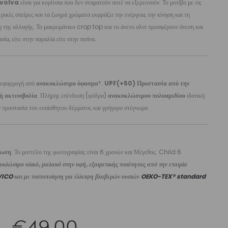
volva
είναι για κορίτσια που δεν σταματούν ποτέ να εξερευνούν. Το μοτίβο με τις
ρικές σπείρες και τα ζωηρά χρώματα εκφράζει την ενέργεια, την κίνηση και τη
 της αλλαγής. Το μακρυμάνικο crop top και το άνετο σλιπ προσφέρουν άνεση και
σία, είτε στην παραλία είτε στην πισίνα.
 εφαρμογή από
ανακυκλώσιμο ύφασμα
*.
UPF(+50) Προστασία από την
ή ακτινοβολία
. Πλήρης επένδυση (φόδρα)
ανακυκλώσιμου πολυαμιδίου
ιδανική
ν προστασία του ευαίσθητου δέρματος και γρήγορο στέγνωμα.
ίωση
: Το μοντέλο της φωτογραφίας είναι 6 χρονών και Μέγεθος: Child 6
κλώσιμο υλικό, μαλακό στην υφή, εξαιρετικής ποιότητας από την εταιρία
VICO
και με πιστοποίηση για έλλειψη βλαβερών ουσιών
OEKO-TEX® standard
Original
Η
€
49,00