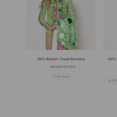
Αυτό
Girl’s Beach Towel Revolva
Girl’
το
Original
Η
€
39,00
€
27,00
προϊόν
price
τρέχουσα
One Size
έχει
4-5 
was:
τιμή
πολλαπλές
€39,00.
είναι:
παραλλαγές.
€27,00.
Οι
επιλογές
μπορούν