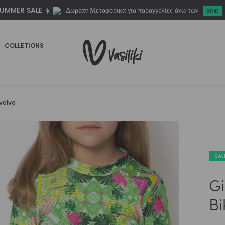
UMMER SALE ☀️
Δωρεάν Μεταφορικά για παραγγελίες άνω των
Bikini
80€
Revolva
ποσότητα
COLLETIONS
evolva
SAL
Gi
Bi