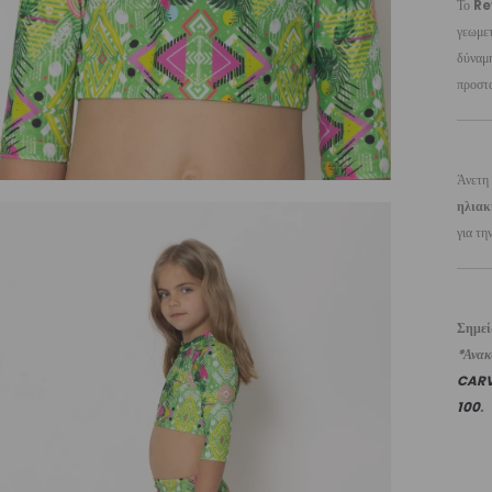
Το
Re
γεωμετ
δύναμη
προστα
Άνετη
ηλιακ
για τη
Σημε
*Ανακυ
CAR
100
.