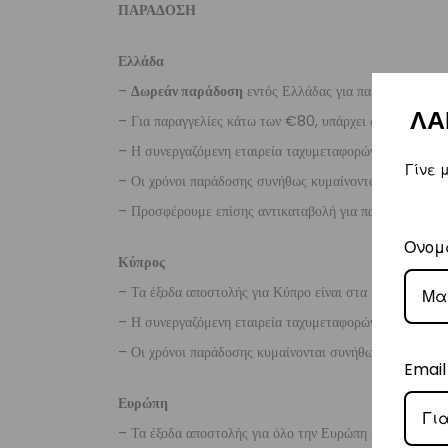
ΠΑΡΑΔΟΣΗ
Ελλάδα
–
Δωρεάν παράδοση
εντός Ελλάδας για παραγγελίες
άν
ΛΑ
– Για παραγγελίες κάτω των €80, υπάρχει σταθερή χρ
– Η συνεργαζόμενη εταιρεία ταχυμεταφορών,
Courier
Γίνε 
– Οι χρόνοι παράδοσης συνήθως κυμαίνονται από 1-3 ερ
– Προσφέρουμε επίσης αντικαταβολή για παραγγελίες σ
Ονομ
Κύπρος
– Τα έξοδα αποστολής για Κύπρο είναι στα
€16
.
– Η συνεργαζόμενη εταιρεία ταχυμεταφορών,
Aramex
– Οι χρόνοι παράδοσης κυμαίνονται συνήθως από 2-7 ερ
Email
Ευρώπη
– Τα έξοδα αποστολής για όλο την Ευρώπη είναι στα
€2