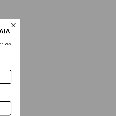
ΛΙΑ
ος για