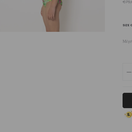
€
75,
SIZE 
Μέγε
Girl
Lon
Sle
Cr
To
Biki
Rev
ποσ