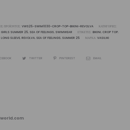
ΌΣ ΠΡΟΪΌΝΤΟΣ:
VWS25-SWIM1030-CROP-TOP-BIKINI-REVOLVA
ΚΑΤΗΓΟΡΊΕΣ:
,
GIRLS SUMMER 25
,
SEA OF FEELINGS
,
SWIMWEAR
ΕΤΙΚΈΤΕΣ:
BIKINI
,
CROP TOP
,
,
LONG SLEEVE
,
REVOLVA
,
SEA OF FEELINGS
,
SUMMER 25
ΜΆΡΚΑ:
VASILIKI
CEBOOK
TWITTER
PINTEREST
EMAIL
kiworld.com