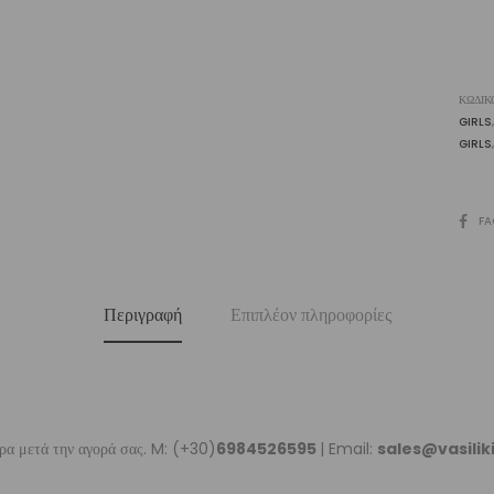
ΚΩΔΙΚ
GIRLS
GIRLS
SHARE
FA
Περιγραφή
Επιπλέον πληροφορίες
ρα μετά την αγορά σας. M: (+30)
6984526595
| Email:
sales@vasili