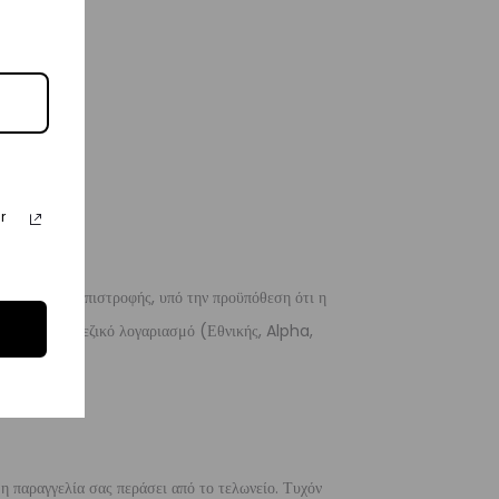
r
 λόγους της επιστροφής, υπό την προϋπόθεση ότι η
 σε ένα τραπεζικό λογαριασμό (Εθνικής, Alpha,
 η παραγγελία σας περάσει από το τελωνείο. Τυχόν