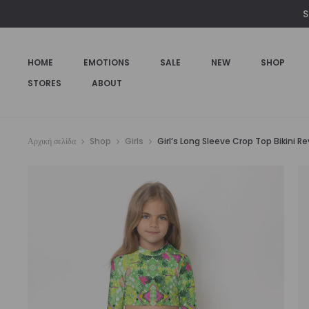
€75,00.
είναι:
S
€49,00.
HOME
EMOTIONS
SALE
NEW
SHOP
STORES
ABOUT
Αρχική σελίδα
Shop
Girls
Girl’s Long Sleeve Crop Top Bikini R