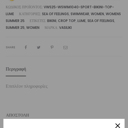
ΚΩΔΙΚΌΣ ΠΡΟΪΌΝΤΟΣ:
VWS25-WSWIM1040-SPORT-BIKINI-TOP-
LUME
ΚΑΤΗΓΟΡΊΕΣ:
SEA OF FEELINGS
,
SWIMWEAR
,
WOMEN
,
WOMENS
SUMMER 25
ΕΤΙΚΈΤΕΣ:
BIKINI
,
CROP TOP
,
LUME
,
SEA OF FEELINGS
,
SUMMER 25
,
WOMEN
ΜΆΡΚΑ:
VASILIKI
SHARE
Περιγραφή
Επιπλέον πληροφορίες
ΑΠΟΣΤΟΛΗ
Η παραγγελία σας θα αποσταλεί την πρώτη εργάσιμη ημέρα μετά την