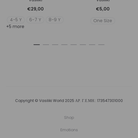
€
29,00
€
5,00
4-5 Y
6-7 Y
8-9 Y
One Size
+5 more
Copyright © Vasiliki World 2025 ΑΡ. Γ.Ε.ΜΗ.: 173547301000
Shop
Emotions