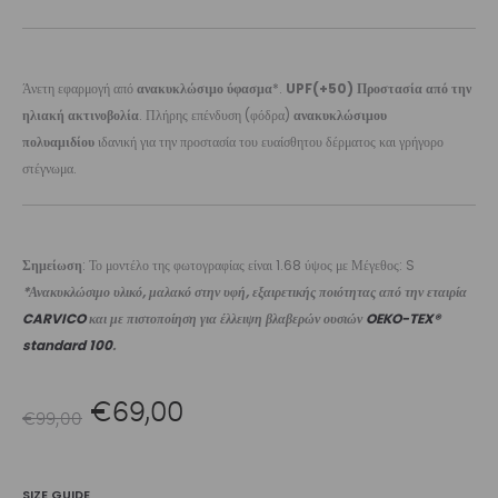
Άνετη εφαρμογή από
ανακυκλώσιμο ύφασμα
*.
UPF(+50) Προστασία από την
ηλιακή ακτινοβολία
. Πλήρης επένδυση (φόδρα)
ανακυκλώσιμου
πολυαμιδίου
ιδανική για την προστασία του ευαίσθητου δέρματος και γρήγορο
στέγνωμα.
Σημείωση
: Το μοντέλο της φωτογραφίας είναι 1.68 ύψος με Μέγεθος: S
*Ανακυκλώσιμο υλικό, μαλακό στην υφή, εξαιρετικής ποιότητας από την εταιρία
CARVICO
και με πιστοποίηση για έλλειψη βλαβερών ουσιών
OEKO-TEX®
standard 100
.
Original
Η
€
69,00
€
99,00
price
τρέχουσα
SIZE GUIDE