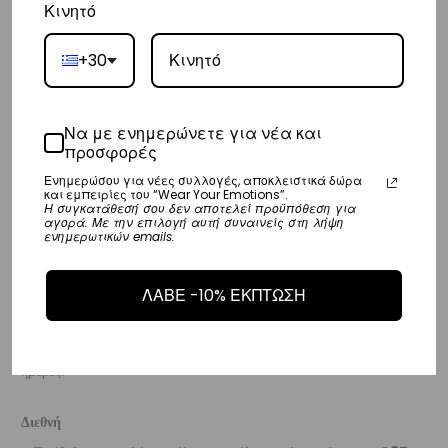
Κινητό
Κύπρος
– Τα έξοδα αποστολής για Κύπρο είναι στα
€16
.
+30
– Η συνεργαζόμενη εταιρεία ταχυμεταφορών,
Aramex
, θα αναλάβει
την παράδοσή σας.
Να με ενημερώνετε για νέα και
– Οι χρόνοι παράδοσης κυμαίνονται συνήθως από 2-7 εργάσιμες
προσφορές
ημέρες.
Ενημερώσου για νέες συλλογές, αποκλειστικά δώρα
και εμπειρίες του “Wear Your Emotions”.
Η συγκατάθεσή σου δεν αποτελεί προϋπόθεση για
Ευρώπη
αγορά. Με την επιλογή αυτή συναινείς στη λήψη
ενημερωτικών emails.
– Τα έξοδα αποστολής για όλο την Ευρώπη είναι στα
€25
.
– Η συνεργαζόμενη εταιρεία ταχυμεταφορών,
DHL
, θα αναλάβει την
ΛΑΒΕ -10% ΕΚΠΤΩΣΗ
παράδοσή σας.
– Οι χρόνοι παράδοσης κυμαίνονται συνήθως από 3-8 εργάσιμες
ημέρες.
Διεθνή