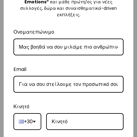
Emotions”
και μάθε πρώτη/ος για νέες
αποστολής στα
€3
.
συλλογές, δώρα και συναισθηματικά-driven
– Η συνεργαζόμενη εταιρεία ταχυμεταφορών,
Courier Center
, θα
εκπλήξεις.
αναλάβει την παράδοσή σας.
Ονοματεπώνυμο
– Οι χρόνοι παράδοσης συνήθως κυμαίνονται από 1-3 εργάσιμες
ημέρες.
– Προσφέρουμε επίσης αντικαταβολή για παραγγελίες σε όλη την
Ελλάδα με extra χρέωση €2.
Email
Κύπρος
– Τα έξοδα αποστολής για Κύπρο είναι στα
€16
.
– Η συνεργαζόμενη εταιρεία ταχυμεταφορών,
Aramex
, θα αναλάβει
την παράδοσή σας.
Κινητό
– Οι χρόνοι παράδοσης κυμαίνονται συνήθως από 2-7 εργάσιμες
ημέρες.
+30
Ευρώπη