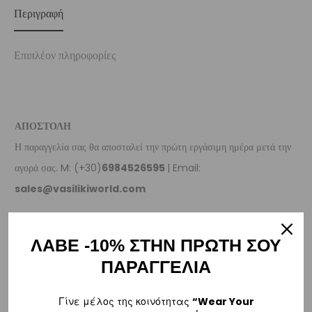
Περιγραφή
Επιπλέον πληροφορίες
ΑΠΟΣΤΟΛΗ
Η παραγγελία σας θα αποσταλεί την πρώτη εργάσιμη ημέρα μετά την
αγορά σας. M: (+30)
6984526595
| Email:
sales@vasilikiworld.com
ΠΑΡΑΔΟΣΗ
ΛΑΒΕ -10% ΣΤΗΝ ΠΡΩΤΗ ΣΟΥ
Ελλάδα
ΠΑΡΑΓΓΕΛΙΑ
–
Δωρεάν παράδοση
εντός Ελλάδας για παραγγελίες
άνω των 80€
.
– Για παραγγελίες κάτω των €80, υπάρχει σταθερή χρέωση εξόδων
Γίνε μέλος της κοινότητας
“Wear Your