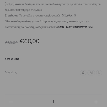
(φόδρα)
ανακυκλώσιμου πολυαμιδίου
ιδανική για την προστασία του ευαίσθητου
δέρματος και γρήγορο στέγνωμα.
Σημείωση
: Το μοντέλο της φωτογραφίας φοράει
Μέγεθος: S
*Ανακυκλώσιμο υλικό, μαλακό στην υφή, εξαιρετικής ποιότητας και με
πιστοποίηση για έλλειψη βλαβερών ουσιών
OEKO-TEX® standard 100
.
Original
Η
€
60,00
€
89,00
price
τρέχουσα
SIZE GUIDE
was:
τιμή
Μέγεθος
S
M
L
€89,00.
είναι:
€60,00.
Women's