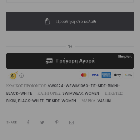
Tie
Side
Προσθήκη στο καλάθι
Bikini
Black
&
White
ποσότητα
ΚΩΔΙΚΌΣ ΠΡΟΪΌΝΤΟΣ:
VWSS24-WSWIM1060-TIE-SIDE-BIKINI-
BLACK-WHITE
ΚΑΤΗΓΟΡΊΕΣ:
SWIMWEAR
,
WOMEN
ΕΤΙΚΈΤΕΣ:
BIKINI
,
BLACK-WHITE
,
TIE SIDE
,
WOMEN
ΜΆΡΚΑ:
VASILIKI
SHARE