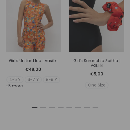
Girl’s Unitard Ice | Vasiliki
Girl’s Scrunchie Spitha |
Vasiliki
€
49,00
€
5,00
4-5 Y
6-7 Y
8-9 Y
One Size
+5 more