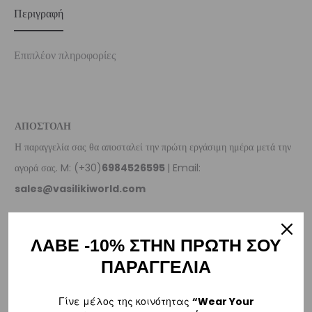
Περιγραφή
Επιπλέον πληροφορίες
ΑΠΟΣΤΟΛΗ
Η παραγγελία σας θα αποσταλεί την πρώτη εργάσιμη ημέρα μετά την
αγορά σας. M: (+30)
6984526595
| Email:
sales@vasilikiworld.com
ΠΑΡΑΔΟΣΗ
ΛΑΒΕ -10% ΣΤΗΝ ΠΡΩΤΗ ΣΟΥ
Ελλάδα
ΠΑΡΑΓΓΕΛΙΑ
–
Δωρεάν παράδοση
εντός Ελλάδας για παραγγελίες
άνω των 80€
.
– Για παραγγελίες κάτω των €80, υπάρχει σταθερή χρέωση εξόδων
Γίνε μέλος της κοινότητας
“Wear Your