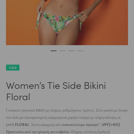
SALE
Women’s Tie Side Bikini
Floral
Γυναικείο τριγωνικό bikini με πλήρως ρυθμιζόμενες τιράντες. Σλιπ μπικίνι με δέσιμο
στο πλάι για εξατομικευμένη εφαρμογή και χαμηλό κόψιμο με πλήρη κάλυψη, σε
print
FLORAL
. Άνετη εφαρμογή από
ανακυκλώσιμο ύφασμα
*.
UPF(+50)
Προστασία από την ηλιακή ακτινοβολία
. Πλήρης επένδυση (φόδρα)