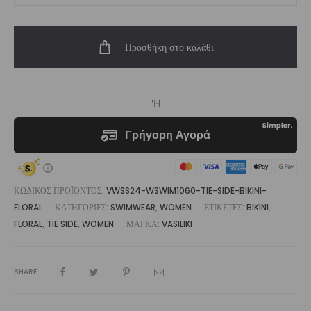
Tie
Side
Προσθήκη στο καλάθι
Bikini
Floral
ποσότητα
ΚΩΔΙΚΌΣ ΠΡΟΪΌΝΤΟΣ:
VWSS24-WSWIM1060-TIE-SIDE-BIKINI-
FLORAL
ΚΑΤΗΓΟΡΊΕΣ:
SWIMWEAR
,
WOMEN
ΕΤΙΚΈΤΕΣ:
BIKINI
,
FLORAL
,
TIE SIDE
,
WOMEN
ΜΆΡΚΑ:
VASILIKI
SHARE