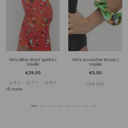
Girl’s Biker Short Spitha |
Girl’s Scrunchie Borola |
Vasiliki
Vasiliki
€
29,00
€
5,00
4-5 Y
6-7 Y
8-9 Y
One Size
+5 more