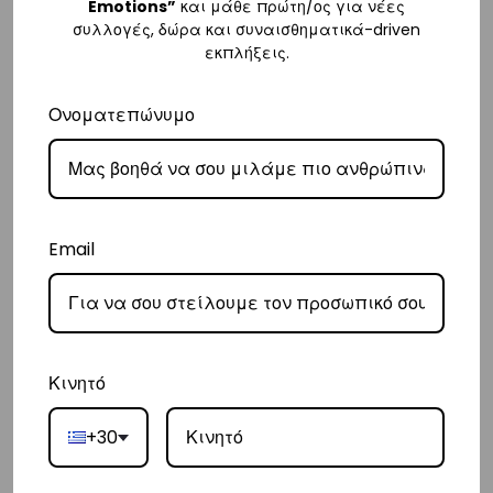
Emotions”
και μάθε πρώτη/ος για νέες
αποστολής στα
€3
.
συλλογές, δώρα και συναισθηματικά-driven
– Η συνεργαζόμενη εταιρεία ταχυμεταφορών,
Courier Center
, θα
εκπλήξεις.
αναλάβει την παράδοσή σας.
Ονοματεπώνυμο
– Οι χρόνοι παράδοσης συνήθως κυμαίνονται από 1-3 εργάσιμες
ημέρες.
– Προσφέρουμε επίσης αντικαταβολή για παραγγελίες σε όλη την
Ελλάδα με extra χρέωση €2.
Email
Κύπρος
– Τα έξοδα αποστολής για Κύπρο είναι στα
€16
.
– Η συνεργαζόμενη εταιρεία ταχυμεταφορών,
Aramex
, θα αναλάβει
την παράδοσή σας.
Κινητό
– Οι χρόνοι παράδοσης κυμαίνονται συνήθως από 2-7 εργάσιμες
ημέρες.
+30
Ευρώπη