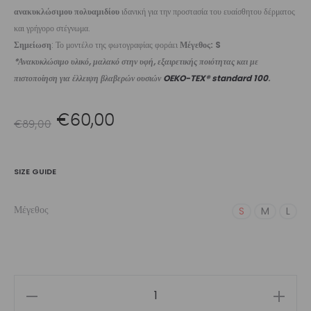
ανακυκλώσιμου πολυαμιδίου
ιδανική για την προστασία του ευαίσθητου δέρματος
και γρήγορο στέγνωμα.
Σημείωση
: Το μοντέλο της φωτογραφίας φοράει
Μέγεθος: S
*Ανακυκλώσιμο υλικό, μαλακό στην υφή, εξαιρετικής ποιότητας και με
πιστοποίηση για έλλειψη βλαβερών ουσιών
OEKO-TEX® standard 100
.
Original
Η
€
60,00
€
89,00
price
τρέχουσα
SIZE GUIDE
was:
τιμή
Μέγεθος
S
M
L
€89,00.
είναι:
€60,00.
Women's