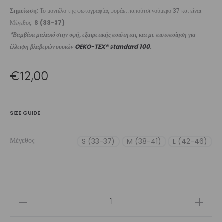
Σημείωση
: Το μοντέλο της φωτογραφίας φοράει παπούτσι νούμερο 37 και είναι
Μέγεθος:
S (33-37)
*Βαμβάκι μαλακό στην υφή, εξαιρετικής ποιότητας και με πιστοποίηση για
έλλειψη βλαβερών ουσιών
OEKO-TEX® standard 100
.
€
12,00
SIZE GUIDE
Μέγεθος
S (33-37)
M (38-41)
L (42-46)
Blueberry
Unisex