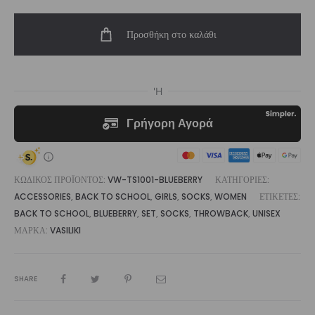
Throwback
Προσθήκη στο καλάθι
Sock
ποσότητα
ΚΩΔΙΚΌΣ ΠΡΟΪΌΝΤΟΣ:
VW-TS1001-BLUEBERRY
ΚΑΤΗΓΟΡΊΕΣ:
ACCESSORIES
,
BACK TO SCHOOL
,
GIRLS
,
SOCKS
,
WOMEN
ΕΤΙΚΈΤΕΣ:
BACK TO SCHOOL
,
BLUEBERRY
,
SET
,
SOCKS
,
THROWBACK
,
UNISEX
ΜΆΡΚΑ:
VASILIKI
SHARE