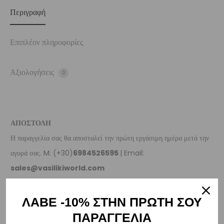
Περιγραφή
Επιπλέον πληροφορίες
Αξιολογήσεις
0
ΑΠΟΣΤΟΛΗ
Η παραγγελία σας θα αποσταλεί την πρώτη εργάσιμη ημέρα μετά την
αγορά σας. M: (+30)
6984526595
| Email:
sales@vasilikiworld.com
ΠΑΡΑΔΟΣΗ
ΛΑΒΕ -10% ΣΤΗΝ ΠΡΩΤΗ ΣΟΥ
ΠΑΡΑΓΓΕΛΙΑ
Ελλάδα