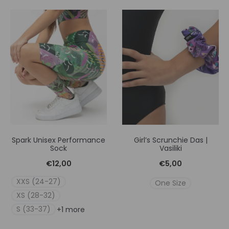
Spark Unisex Performance
Girl’s Scrunchie Das |
Sock
Vasiliki
€
12,00
€
5,00
XXS (24-27)
One Size
XS (28-32)
S (33-37)
+1 more