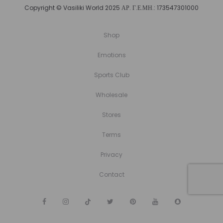
Copyright © Vasiliki World 2025 ΑΡ. Γ.Ε.ΜΗ.: 173547301000
Shop
Emotions
Sports Club
Wholesale
Stores
Terms
Privacy
Contact
F
I
T
T
P
Y
S
a
n
i
w
i
o
n
c
s
k
i
n
u
a
e
t
T
t
t
T
p