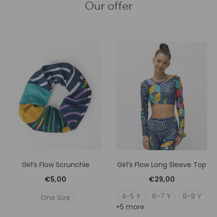
Our offer
Girl’s Flow Scrunchie
Girl’s Flow Long Sleeve Top
€
5,00
€
29,00
4-5 Y
6-7 Y
8-9 Y
One Size
+5 more