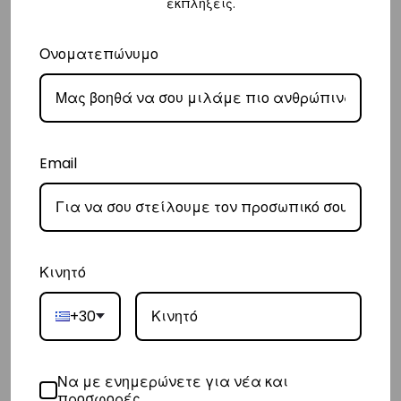
εκπλήξεις.
την παράδοσή σας.
– Οι χρόνοι παράδοσης κυμαίνονται συνήθως από 2-7 εργάσιμες
Ονοματεπώνυμο
ημέρες.
Ευρώπη
– Τα έξοδα αποστολής για όλο την Ευρώπη είναι στα
€25
.
Email
– Η συνεργαζόμενη εταιρεία ταχυμεταφορών,
DHL
, θα αναλάβει την
παράδοσή σας.
– Οι χρόνοι παράδοσης κυμαίνονται συνήθως από 3-8 εργάσιμες
ημέρες.
Κινητό
Διεθνή
+30
– Τα έξοδα αποστολής για όλο τον υπόλοιπο κόσμο είναι στα
€35
.
– Η συνεργαζόμενη εταιρεία ταχυμεταφορών,
DHL
, θα αναλάβει την
παράδοσή σας.
Να με ενημερώνετε για νέα και
προσφορές