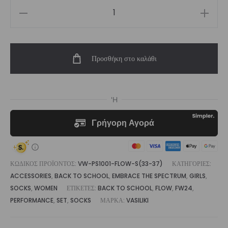
Flow
Unisex
Performance
Προσθήκη στο καλάθι
Sock
ποσότητα
ΚΩΔΙΚΌΣ ΠΡΟΪΌΝΤΟΣ:
VW-PS1001-FLOW-S(33-37)
ΚΑΤΗΓΟΡΊΕΣ:
ACCESSORIES
,
BACK TO SCHOOL
,
EMBRACE THE SPECTRUM
,
GIRLS
,
SOCKS
,
WOMEN
ΕΤΙΚΈΤΕΣ:
BACK TO SCHOOL
,
FLOW
,
FW24
,
PERFORMANCE
,
SET
,
SOCKS
ΜΆΡΚΑ:
VASILIKI