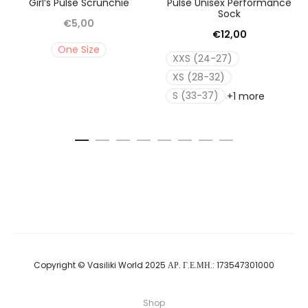
Girl’s Pulse Scrunchie
Pulse Unisex Performance
Sock
€
5,00
€
12,00
One Size
XXS (24-27)
XS (28-32)
S (33-37)
+1 more
Copyright © Vasiliki World 2025 ΑΡ. Γ.Ε.ΜΗ.: 173547301000
Shop