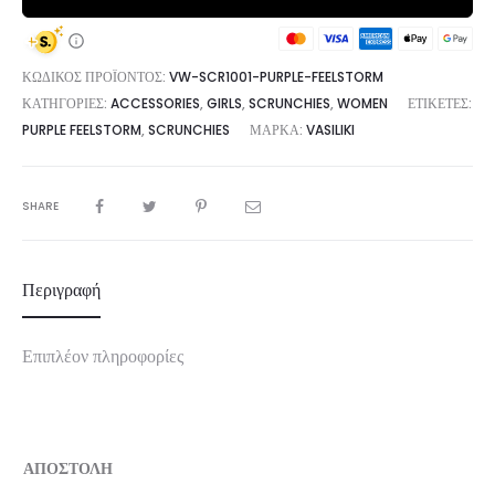
ΚΩΔΙΚΌΣ ΠΡΟΪΌΝΤΟΣ:
VW-SCR1001-PURPLE-FEELSTORM
ΚΑΤΗΓΟΡΊΕΣ:
ACCESSORIES
,
GIRLS
,
SCRUNCHIES
,
WOMEN
ΕΤΙΚΈΤΕΣ:
PURPLE FEELSTORM
,
SCRUNCHIES
ΜΆΡΚΑ:
VASILIKI
SHARE
Περιγραφή
Επιπλέον πληροφορίες
ΑΠΟΣΤΟΛΗ