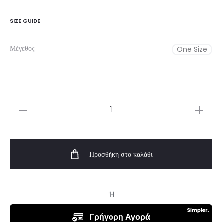
SIZE GUIDE
Μέγεθος
One Size
Girl’s
Purple
Feelstorm
Προσθήκη στο καλάθι
Scrunchie
ποσότητα