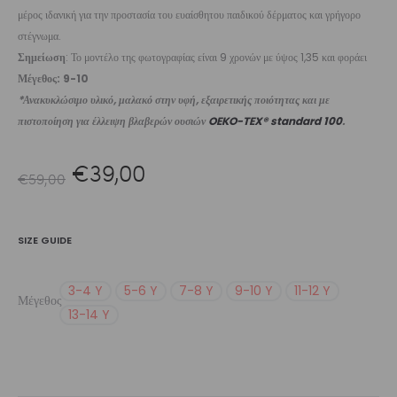
μέρος ιδανική για την προστασία του ευαίσθητου παιδικού δέρματος και γρήγορο
στέγνωμα.
Σημείωση
: Το μοντέλο της φωτογραφίας είναι 9 χρονών με ύψος 1,35 και φοράει
Μέγεθος: 9-10
*Ανακυκλώσιμο υλικό, μαλακό στην υφή, εξαιρετικής ποιότητας και με
πιστοποίηση για έλλειψη βλαβερών ουσιών
OEKO-TEX® standard 100
.
Original
Η
€
39,00
€
59,00
price
τρέχουσα
SIZE GUIDE
was:
τιμή
3-4 Y
5-6 Y
7-8 Y
9-10 Y
11-12 Y
Μέγεθος
€59,00.
είναι:
13-14 Y
€39,00.