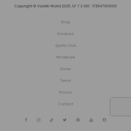
Copyright © Vasiliki World 2025 ΑΡ. Γ.Ε.ΜΗ.: 173547301000
Shop
Emotions
Sports Club
Wholesale
Stores
Terms
Privacy
Contact
F
I
T
T
P
Y
S
a
n
i
w
i
o
n
c
s
k
i
n
u
a