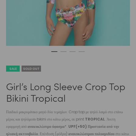
SALE
SOLD OUT
Girl’s Long Sleeve Crop Top
Bikini Tropical
Παιδικό μακρυμάνικο μαγιό δύο τεμαχίων. Crop top με ψηλό λαιμό στο επάνω
μέρος και ψηλόμεσο bikini στο κάτω μέρος, σε print
TROPICAL
. Άνετη
εφαρμογή από
ανακυκλώσιμο ύφασμα
*.
UPF(+50) Προστασία από την
ηλιακή ακτινοβολία
. Επένδυση (φόδρα)
ανακυκλώσιμου πολυαμιδίου
στο κάτω