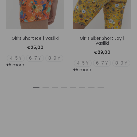
Girl’s Short Ice | Vasiliki
Girl’s Biker Short Joy |
Vasiliki
€
25,00
€
29,00
4-5 Y
6-7 Y
8-9 Y
4-5 Y
6-7 Y
8-9 Y
+5 more
+5 more