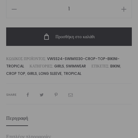
Girl's
Long
Sleeve
Προσθήκη στο καλάθι
Crop
Top
Bikini
ΚΩΔΙΚΌΣ ΠΡΟΪΌΝΤΟΣ:
VWSS24-SWIM1030-CROP-TOP-BIKINI-
Tropical
TROPICAL
ΚΑΤΗΓΟΡΊΕΣ:
GIRLS
,
SWIMWEAR
ΕΤΙΚΈΤΕΣ:
BIKINI
,
ποσότητα
CROP TOP
,
GIRLS
,
LONG SLEEVE
,
TROPICAL
SHARE
Περιγραφή
Επιπλέον πληροφορίες