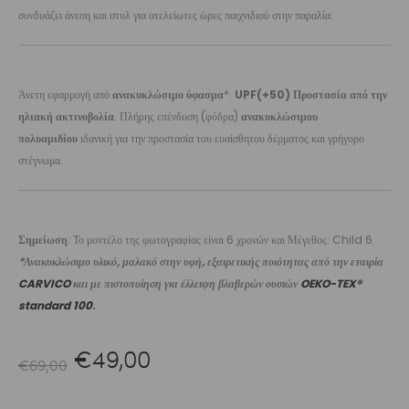
συνδυάζει άνεση και στυλ για ατελείωτες ώρες παιχνιδιού στην παραλία.
Άνετη εφαρμογή από
ανακυκλώσιμο ύφασμα
*.
UPF(+50) Προστασία από την
ηλιακή ακτινοβολία
. Πλήρης επένδυση (φόδρα)
ανακυκλώσιμου
πολυαμιδίου
ιδανική για την προστασία του ευαίσθητου δέρματος και γρήγορο
στέγνωμα.
Σημείωση
: Το μοντέλο της φωτογραφίας είναι 6 χρονών και Μέγεθος: Child 6
*Ανακυκλώσιμο υλικό, μαλακό στην υφή, εξαιρετικής ποιότητας από την εταιρία
CARVICO
και με πιστοποίηση για έλλειψη βλαβερών ουσιών
OEKO-TEX®
standard 100
.
Original
Η
€
49,00
€
69,00
price
τρέχουσα