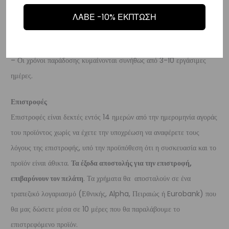
– Τα έξοδα αποστολής για όλο τον υπόλοιπο κόσμο είναι στα
€35
.
ΛΑΒΕ -10% ΕΚΠΤΩΣΗ
– Η συνεργαζόμενη εταιρεία ταχυμεταφορών,
DHL
, θα αναλάβει την
παράδοσή σας.
– Οι χρόνοι παράδοσης κυμαίνονται συνήθως από 3-10 εργάσιμες
ημέρες.
Επιστροφές
Επιστροφές είναι δεκτές εντός 14 ημερών από την ημερομηνία αγοράς
του προϊόντος χωρίς να έχετε την υποχρέωση να αναφέρετε τους
λόγους της επιστροφής, υπό την προϋπόθεση ότι η συσκευασία και το
προϊόν είναι άθικτα.
Τα έξοδα αποστολής για την επιστροφή,
επιβαρύνουν τον πελάτη
. Τα χρήματα θα αποσταλούν σε ένα
τραπεζικό λογαριασμό (Εθνικής, Alpha, Πειραιώς ή Eurobank) που
θα μας δώσετε μέσα σε 10 μέρες που θα παραλάβουμε το
επιστρεφόμενο προϊόν.