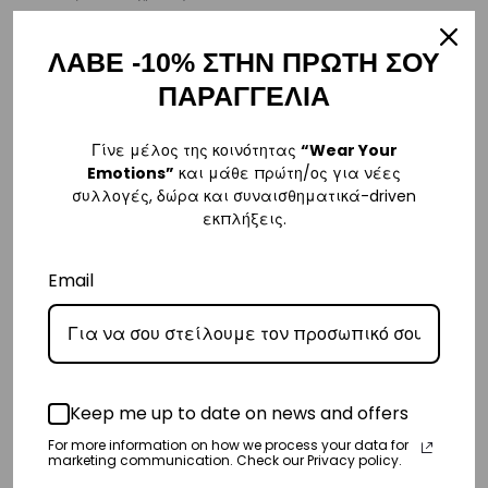
Κύπρος
ΛΑΒΕ -10% ΣΤΗΝ ΠΡΩΤΗ ΣΟΥ
– Τα έξοδα αποστολής για Κύπρο είναι στα
€16
.
ΠΑΡΑΓΓΕΛΙΑ
– Η συνεργαζόμενη εταιρεία ταχυμεταφορών,
Aramex
, θα αναλάβει
την παράδοσή σας.
Γίνε μέλος της κοινότητας
“Wear Your
Emotions”
και μάθε πρώτη/ος για νέες
– Οι χρόνοι παράδοσης κυμαίνονται συνήθως από 2-7 εργάσιμες
συλλογές, δώρα και συναισθηματικά-driven
ημέρες.
εκπλήξεις.
Ευρώπη
Email
– Τα έξοδα αποστολής για όλο την Ευρώπη είναι στα
€25
.
– Η συνεργαζόμενη εταιρεία ταχυμεταφορών,
DHL
, θα αναλάβει την
παράδοσή σας.
– Οι χρόνοι παράδοσης κυμαίνονται συνήθως από 3-8 εργάσιμες
Keep me up to date on news and offers
ημέρες.
For more information on how we process your data for
marketing communication. Check our Privacy policy.
Διεθνή