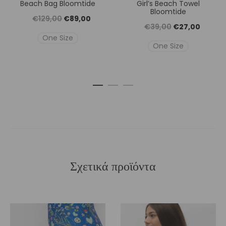
Beach Bag Bloomtide
Girl’s Beach Towel
Bloomtide
Original
Η
€
129,00
€
89,00
Original
Η
€
39,00
€
27,00
price
τρέχουσα
One Size
price
τρέχουσ
One Size
was:
τιμή
was:
τιμή
€129,00.
είναι:
€39,00.
είναι:
€89,00.
€27,00
Σχετικά προϊόντα