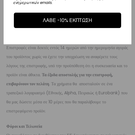
ενημερωτικών emails.
παράδοσή σας.
– Οι χρόνοι παράδοσης κυμαίνονται συνήθως από 3-10 εργάσιμες
ΛΑΒΕ -10% ΕΚΠΤΩΣΗ
ημέρες.
Επιστροφές
Επιστροφές είναι δεκτές εντός 14 ημερών από την ημερομηνία αγοράς
του προϊόντος χωρίς να έχετε την υποχρέωση να αναφέρετε τους
λόγους της επιστροφής, υπό την προϋπόθεση ότι η συσκευασία και το
προϊόν είναι άθικτα.
Τα έξοδα αποστολής για την επιστροφή,
επιβαρύνουν τον πελάτη
. Τα χρήματα θα αποσταλούν σε ένα
τραπεζικό λογαριασμό (Εθνικής, Alpha, Πειραιώς ή Eurobank) που
θα μας δώσετε μέσα σε 10 μέρες που θα παραλάβουμε το
επιστρεφόμενο προϊόν.
Φόροι και Τελωνεία