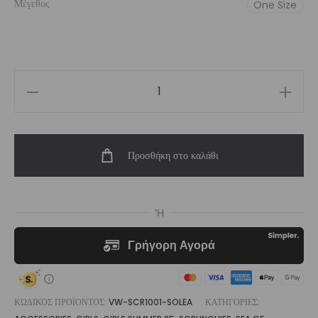
Μέγεθος
One Size
Soléa
Scrunchie
ποσότητα
Προσθήκη στο καλάθι
ΚΩΔΙΚΌΣ ΠΡΟΪΌΝΤΟΣ:
VW-SCR1001-SOLEA
ΚΑΤΗΓΟΡΊΕΣ: