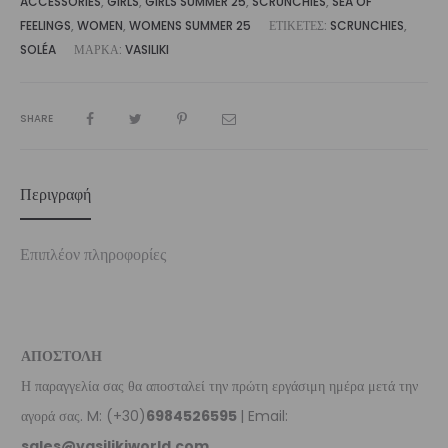
ACCESSORIES
,
GIRLS
,
GIRLS SUMMER 25
,
SCRUNCHIES
,
SEA OF
FEELINGS
,
WOMEN
,
WOMENS SUMMER 25
ΕΤΙΚΈΤΕΣ:
SCRUNCHIES
,
SOLÉA
ΜΆΡΚΑ:
VASILIKI
SHARE
Περιγραφή
Επιπλέον πληροφορίες
ΑΠΟΣΤΟΛΗ
Η παραγγελία σας θα αποσταλεί την πρώτη εργάσιμη ημέρα μετά την
αγορά σας. M: (+30)
6984526595
| Email:
sales@vasilikiworld.com