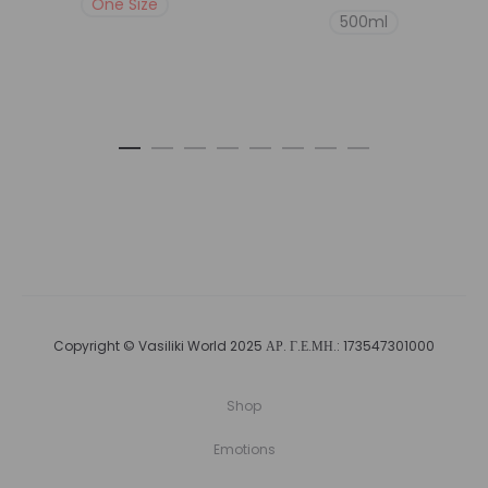
One Size
500ml
Copyright © Vasiliki World 2025 ΑΡ. Γ.Ε.ΜΗ.: 173547301000
Shop
Emotions