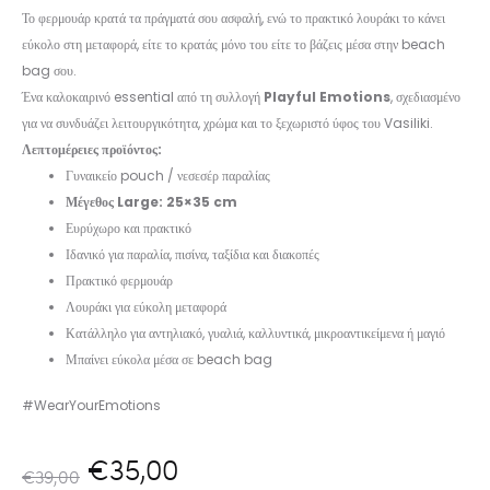
Το φερμουάρ κρατά τα πράγματά σου ασφαλή, ενώ το πρακτικό λουράκι το κάνει
εύκολο στη μεταφορά, είτε το κρατάς μόνο του είτε το βάζεις μέσα στην beach
bag σου.
Ένα καλοκαιρινό essential από τη συλλογή
Playful Emotions
, σχεδιασμένο
για να συνδυάζει λειτουργικότητα, χρώμα και το ξεχωριστό ύφος του Vasiliki.
Λεπτομέρειες προϊόντος:
Γυναικείο pouch / νεσεσέρ παραλίας
Μέγεθος Large: 25×35 cm
Ευρύχωρο και πρακτικό
Ιδανικό για παραλία, πισίνα, ταξίδια και διακοπές
Πρακτικό φερμουάρ
Λουράκι για εύκολη μεταφορά
Κατάλληλο για αντηλιακό, γυαλιά, καλλυντικά, μικροαντικείμενα ή μαγιό
Μπαίνει εύκολα μέσα σε beach bag
#WearYourEmotions
Original
Η
€
35,00
€
39,00