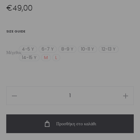
€
49,00
SIZE GUIDE
4-5 Y
6-7 Y
8-9 Y
10-11 Y
12-13 Y
Μέγεθος
14-15 Y
M
L
Girl’s
Ardesia
Unitard
Προσθήκη στο καλάθι
ποσότητα