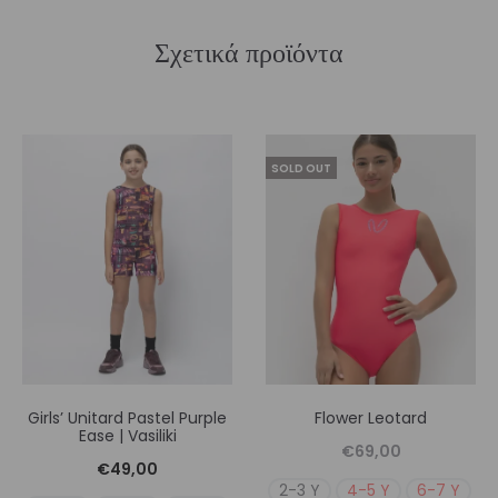
Σχετικά προϊόντα
SOLD OUT
Girls’ Unitard Pastel Purple
Flower Leotard
Ease | Vasiliki
€
69,00
€
49,00
2-3 Y
4-5 Y
6-7 Y