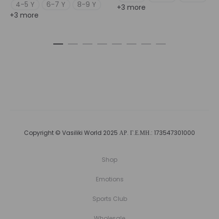
4-5 Y
6-7 Y
8-9 Y
+3 more
+3 more
Copyright © Vasiliki World 2025 ΑΡ. Γ.Ε.ΜΗ.: 173547301000
Shop
Emotions
Sports Club
Wholesale