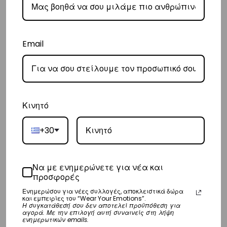
– Η συνεργαζόμενη εταιρεία ταχυμεταφορών,
DHL
, θα αναλάβει την
παράδοσή σας.
– Οι χρόνοι παράδοσης κυμαίνονται συνήθως από 3-8 εργάσιμες
Email
ημέρες.
Διεθνή
– Τα έξοδα αποστολής για όλο τον υπόλοιπο κόσμο είναι στα
€35
.
Κινητό
– Η συνεργαζόμενη εταιρεία ταχυμεταφορών,
DHL
, θα αναλάβει την
παράδοσή σας.
+30
– Οι χρόνοι παράδοσης κυμαίνονται συνήθως από 3-10 εργάσιμες
ημέρες.
Να με ενημερώνετε για νέα και
προσφορές
Επιστροφές
Ενημερώσου για νέες συλλογές, αποκλειστικά δώρα
και εμπειρίες του “Wear Your Emotions”.
Επιστροφές είναι δεκτές εντός 14 ημερών από την ημερομηνία αγοράς
Η συγκατάθεσή σου δεν αποτελεί προϋπόθεση για
αγορά. Με την επιλογή αυτή συναινείς στη λήψη
του προϊόντος χωρίς να έχετε την υποχρέωση να αναφέρετε τους
ενημερωτικών emails.