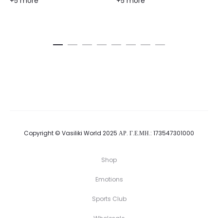
+5 more
+5 more
Copyright © Vasiliki World 2025 ΑΡ. Γ.Ε.ΜΗ.: 173547301000
Shop
Emotions
Sports Club