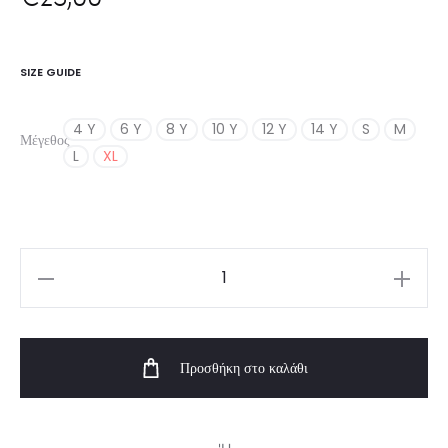
SIZE GUIDE
4 Y
6 Y
8 Y
10 Y
12 Y
14 Y
S
M
Μέγεθος
L
XL
Girl's
T-
Shirt
Προσθήκη στο καλάθι
Rainbow
|
Vasiliki