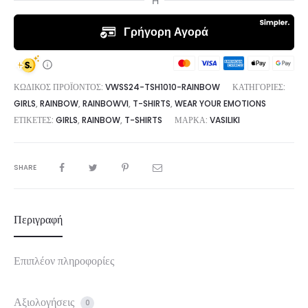
ποσότητα
ΚΩΔΙΚΌΣ ΠΡΟΪΌΝΤΟΣ:
VWSS24-TSH1010-RAINBOW
ΚΑΤΗΓΟΡΊΕΣ:
GIRLS
,
RAINBOW
,
RAINBOWVI
,
T-SHIRTS
,
WEAR YOUR EMOTIONS
ΕΤΙΚΈΤΕΣ:
GIRLS
,
RAINBOW
,
T-SHIRTS
ΜΆΡΚΑ:
VASILIKI
SHARE
Περιγραφή
Επιπλέον πληροφορίες
Αξιολογήσεις
0