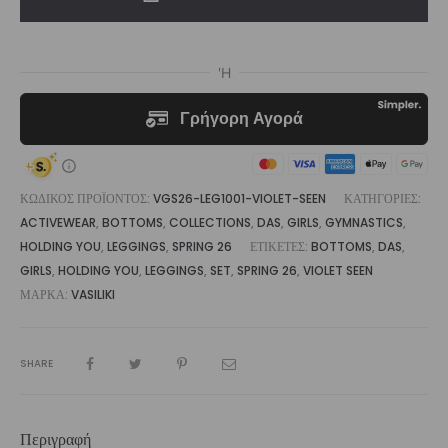
|
Vasiliki
ποσότητα
ΚΩΔΙΚΌΣ ΠΡΟΪΌΝΤΟΣ:
VGS26-LEG1001-VIOLET-SEEN
ΚΑΤΗΓΟΡΊΕΣ:
ACTIVEWEAR
,
BOTTOMS
,
COLLECTIONS
,
DAS
,
GIRLS
,
GYMNASTICS
,
HOLDING YOU
,
LEGGINGS
,
SPRING 26
ΕΤΙΚΈΤΕΣ:
BOTTOMS
,
DAS
,
GIRLS
,
HOLDING YOU
,
LEGGINGS
,
SET
,
SPRING 26
,
VIOLET SEEN
ΜΆΡΚΑ:
VASILIKI
SHARE
Περιγραφή