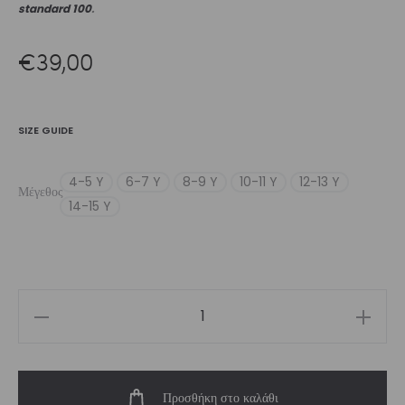
standard 100
.
€
39,00
SIZE GUIDE
4-5 Y
6-7 Y
8-9 Y
10-11 Y
12-13 Y
Μέγεθος
14-15 Y
Girls’
Legging
Violet
Προσθήκη στο καλάθι
Seen