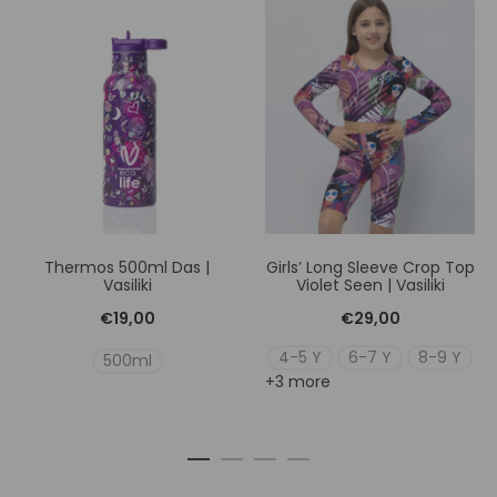
Thermos 500ml Das |
Girls’ Long Sleeve Crop Top
Vasiliki
Violet Seen | Vasiliki
€
19,00
€
29,00
4-5 Y
6-7 Y
8-9 Y
500ml
+3 more