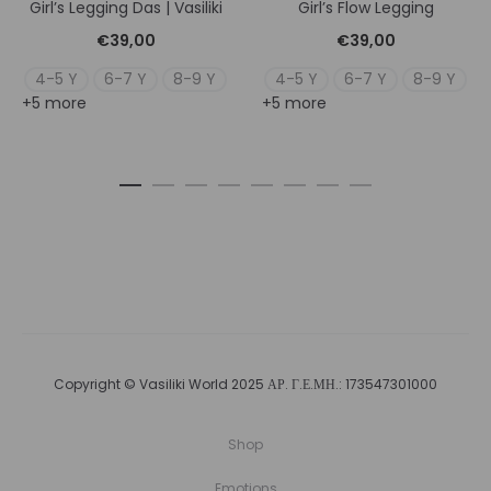
Girl’s Legging Das | Vasiliki
Girl’s Flow Legging
€
39,00
€
39,00
4-5 Y
6-7 Y
8-9 Y
4-5 Y
6-7 Y
8-9 Y
+5 more
+5 more
Copyright © Vasiliki World 2025 ΑΡ. Γ.Ε.ΜΗ.: 173547301000
Shop
Emotions