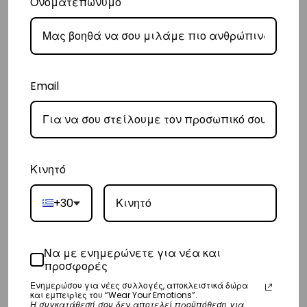
Ονοματεπώνυμο
Ευρώπη
– Τα έξοδα αποστολής για όλο την Ευρώπη είναι στα
€25
.
– Η συνεργαζόμενη εταιρεία ταχυμεταφορών,
DHL
, θα αναλάβει την
παράδοσή σας.
Email
– Οι χρόνοι παράδοσης κυμαίνονται συνήθως από 3-8 εργάσιμες
ημέρες.
Διεθνή
Κινητό
– Τα έξοδα αποστολής για όλο τον υπόλοιπο κόσμο είναι στα
€35
.
– Η συνεργαζόμενη εταιρεία ταχυμεταφορών,
DHL
, θα αναλάβει την
+30
παράδοσή σας.
– Οι χρόνοι παράδοσης κυμαίνονται συνήθως από 3-10 εργάσιμες
Να με ενημερώνετε για νέα και
ημέρες.
προσφορές
Ενημερώσου για νέες συλλογές, αποκλειστικά δώρα
και εμπειρίες του “Wear Your Emotions”.
Επιστροφές
Η συγκατάθεσή σου δεν αποτελεί προϋπόθεση για