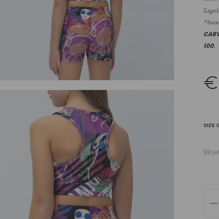
Σημε
*Ανακυ
CAR
100
.
€
SIZE 
Μέγε
Girl
Cr