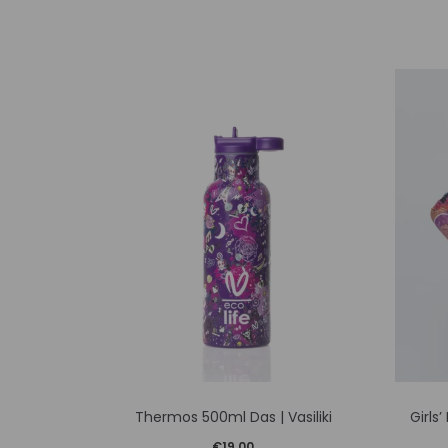
Αυτό
Thermos 500ml Das | Vasiliki
Girls
το
€
19,00