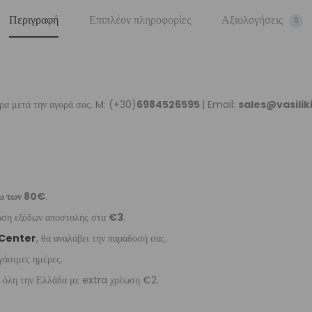
Περιγραφή
Επιπλέον πληροφορίες
Αξιολογήσεις
0
ρα μετά την αγορά σας. M: (+30)
6984526595
| Email:
sales@vasili
ω των 80€
.
έωση εξόδων αποστολής στα
€3
.
 Center
, θα αναλάβει την παράδοσή σας.
γάσιμες ημέρες.
ε όλη την Ελλάδα με extra χρέωση €2.