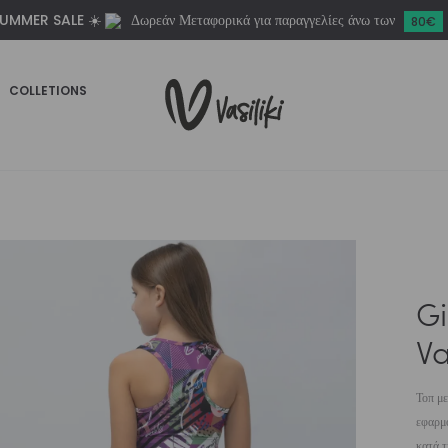
UMMER SALE ☀️
Δωρεάν Μεταφορικά για παραγγελίες άνω των
|
80€
Vasiliki
ποσότητα
COLLETIONS
Gi
Va
Τοπ με
εφαρμο
κατά τ