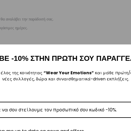
, θα αναλάβει την παράδοσή σας.
γάσιμες ημέρες.
5
.
ΒΕ -10% ΣΤΗΝ ΠΡΩΤΗ ΣΟΥ ΠΑΡΑΓΓΕ
ναλάβει την παράδοσή σας.
γάσιμες ημέρες.
μέλος της κοινότητας
“Wear Your Emotions”
και μάθε πρώτη/
νέες συλλογές, δώρα και συναισθηματικά-driven εκπλήξεις.
ι στα
€35
.
ναλάβει την παράδοσή σας.
ργάσιμες ημέρες.