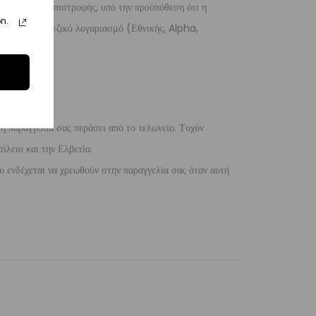
 λόγους της επιστροφής, υπό την προϋπόθεση ότι η
n.
 σε ένα τραπεζικό λογαριασμό (Εθνικής, Alpha,
 η παραγγελία σας περάσει από το τελωνείο. Τυχόν
ίλειο και την Ελβετία.
 ενδέχεται να χρεωθούν στην παραγγελία σας όταν αυτή