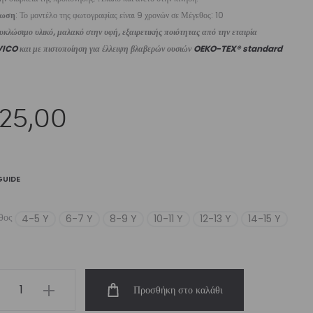
ίωση
: Το μοντέλο της φωτογραφίας είναι 9 χρονών σε Μέγεθος: 10
κλώσιμο υλικό, μαλακό στην υφή, εξαιρετικής ποιότητας από την εταιρία
VICO
και με πιστοποίηση για έλλειψη βλαβερών ουσιών
OEKO-TEX® standard
25,00
GUIDE
θος
4-5 Y
6-7 Y
8-9 Y
10-11 Y
12-13 Y
14-15 Y
s’
Προσθήκη στο καλάθι
op