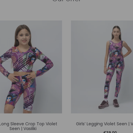
Αυτό
Αυτό
’ Long Sleeve Crop Top Violet
Girls’ Legging Violet Seen | Va
το
το
Seen | Vasiliki
€
39,00