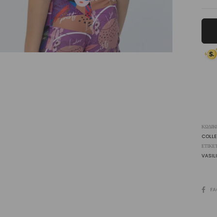
To
Vio
Se
|
Vasi
ποσ
ΚΩΔΙΚ
COLL
ΕΤΙΚΈ
VASILI
SHARE
FA