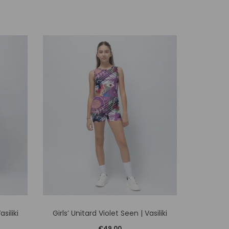
Αυτό
siliki
Girls’ Unitard Violet Seen | Vasiliki
Girls’ 
το
€
49,00