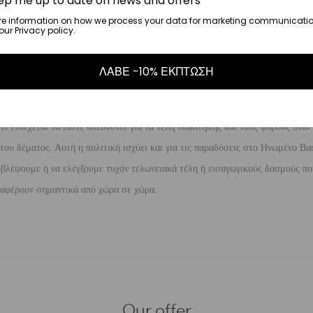
ep me up to date on news and offers
μηνία αγοράς του προϊόντος χωρίς να έχετε την υποχρέωση να αναφέρετε τους
re information on how we process your data for marketing communicatio
λής για την επιστροφή, επιβαρύνουν τον πελάτη
. Τα χρήματα θα αποσταλούν
ur Privacy policy.
έρες που θα παραλάβουμε το επιστρεφόμενο προϊόν.
ΛΑΒΕ -10% ΕΚΠΤΩΣΗ
τελωνειακές ή εισαγωγικές επιβαρύνσεις.
 ενδέχεται να είστε υπεύθυνοι για τα τέλη διακίνησης και τους φόρους όταν
ου δέματος. Αυτή η πολιτική ισχύει και για τις παραδόσεις στο Ηνωμένο Βασ
βλέψουμε ή να ελέγξουμε τυχόν τελωνειακά τέλη ή εισαγωγικούς δασμούς που
διαφέρουν σημαντικά από χώρα σε χώρα.
Our offer