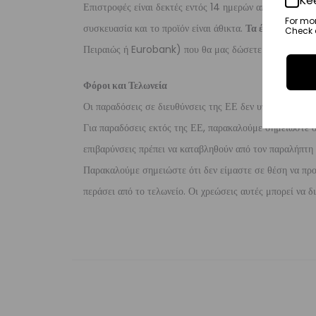
Ke
Επιστροφές είναι δεκτές εντός 14 ημερών από την ημερο
For mo
συσκευασία και το προϊόν είναι άθικτα.
Τα έξοδα αποστο
Check o
Πειραιώς ή Eurobank) που θα μας δώσετε μέσα σε 10 μ
Φόροι και Τελωνεία
Οι παραδόσεις σε διευθύνσεις της ΕΕ δεν υπόκεινται σε 
Για παραδόσεις εκτός της ΕΕ, παρακαλούμε σημειώστε ότι
επιβαρύνσεις πρέπει να καταβληθούν από τον παραλήπτη τ
Παρακαλούμε σημειώστε ότι δεν είμαστε σε θέση να προ
περάσει από το τελωνείο. Οι χρεώσεις αυτές μπορεί να 