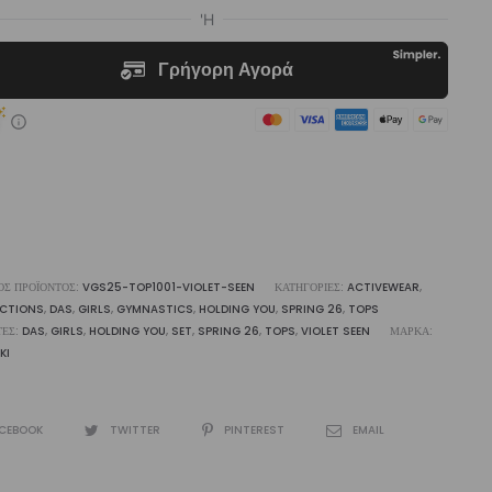
p
let
en
liki
ότητα
ΌΣ ΠΡΟΪΌΝΤΟΣ:
VGS25-TOP1001-VIOLET-SEEN
ΚΑΤΗΓΟΡΊΕΣ:
ACTIVEWEAR
,
ECTIONS
,
DAS
,
GIRLS
,
GYMNASTICS
,
HOLDING YOU
,
SPRING 26
,
TOPS
ΤΕΣ:
DAS
,
GIRLS
,
HOLDING YOU
,
SET
,
SPRING 26
,
TOPS
,
VIOLET SEEN
ΜΆΡΚΑ:
KI
CEBOOK
TWITTER
PINTEREST
EMAIL