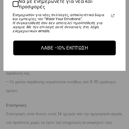
Να με ενημερώνετε για νέα και
προσφορές
– Η συνεργαζόμενη εταιρεία ταχυμεταφορών,
DHL
, θα αναλάβει την
παράδοσή σας.
Ενημερώσου για νέες συλλογές, αποκλειστικά δώρα
και εμπειρίες του “Wear Your Emotions”.
Η συγκατάθεσή σου δεν αποτελεί προϋπόθεση για
– Οι χρόνοι παράδοσης κυμαίνονται συνήθως από 3-8 εργάσιμες
αγορά. Με την επιλογή αυτή συναινείς στη λήψη
ενημερωτικών emails.
ημέρες.
Διεθνή
ΛΑΒΕ -10% ΕΚΠΤΩΣΗ
– Τα έξοδα αποστολής για όλο τον υπόλοιπο κόσμο είναι στα
€35
.
– Η συνεργαζόμενη εταιρεία ταχυμεταφορών,
DHL
, θα αναλάβει την
παράδοσή σας.
– Οι χρόνοι παράδοσης κυμαίνονται συνήθως από 3-10 εργάσιμες
ημέρες.
Επιστροφές
Επιστροφές είναι δεκτές εντός 14 ημερών από την ημερομηνία αγοράς
του προϊόντος χωρίς να έχετε την υποχρέωση να αναφέρετε τους