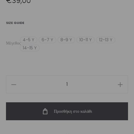
SIZE GUIDE
4-5 Y
6-7 Y
8-9 Y
10-11 Y
12-13 Y
Μέγεθος
14-15 Y
Girls’
Legging
Witch
Προσθήκη στο καλάθι
|
Vasiliki
ποσότητα