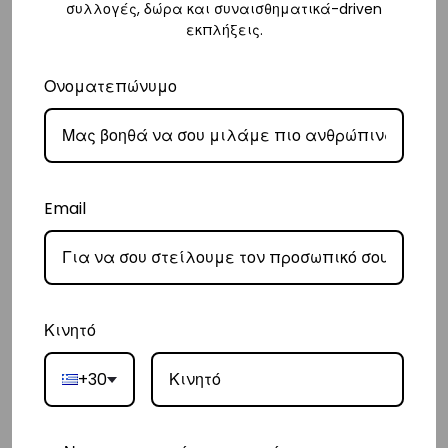
– Η συνεργαζόμενη εταιρεία ταχυμεταφορών,
συλλογές, δώρα και συναισθηματικά-driven
Courier Center
, θα
εκπλήξεις.
αναλάβει την παράδοσή σας.
– Οι χρόνοι παράδοσης συνήθως κυμαίνονται από 1-3 εργάσιμες
Ονοματεπώνυμο
ημέρες.
– Προσφέρουμε επίσης αντικαταβολή για παραγγελίες σε όλη την
Ελλάδα με extra χρέωση €2.
Email
Κύπρος
– Τα έξοδα αποστολής για Κύπρο είναι στα
€16
.
– Η συνεργαζόμενη εταιρεία ταχυμεταφορών,
Aramex
, θα αναλάβει
την παράδοσή σας.
Κινητό
– Οι χρόνοι παράδοσης κυμαίνονται συνήθως από 2-7 εργάσιμες
ημέρες.
+30
Ευρώπη
– Τα έξοδα αποστολής για όλο την Ευρώπη είναι στα
€25
.