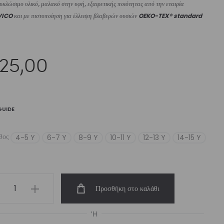
κλώσιμο υλικό, μαλακό στην υφή, εξαιρετικής ποιότητας από την εταιρία
VICO
και με πιστοποίηση για έλλειψη βλαβερών ουσιών
OEKO-TEX® standard
25,00
GUIDE
θος
4-5 Y
6-7 Y
8-9 Y
10-11 Y
12-13 Y
14-15 Y
s’
Προσθήκη στο καλάθι
rt
ch