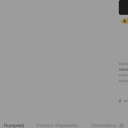
|
Vasi
ποσ
ΚΩΔΙΚ
COLL
ΕΤΙΚΈ
ΜΆΡΚ
SHARE
FA
Περιγραφή
Επιπλέον πληροφορίες
Αξιολογήσεις
0