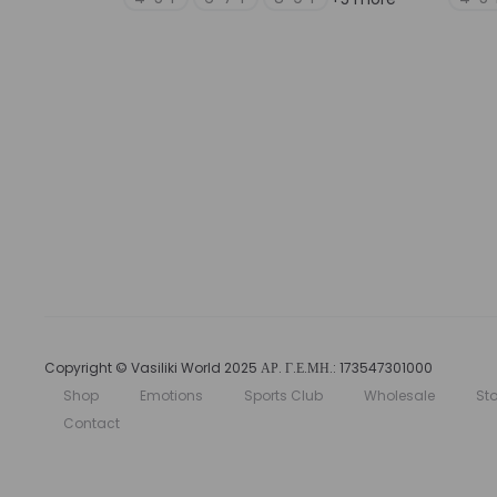
πολλαπλές
παραλλαγές.
Οι
επιλογές
μπορούν
να
επιλεγούν
στη
σελίδα
του
προϊόντος
Copyright © Vasiliki World 2025 ΑΡ. Γ.Ε.ΜΗ.: 173547301000
Shop
Emotions
Sports Club
Wholesale
Sto
Contact