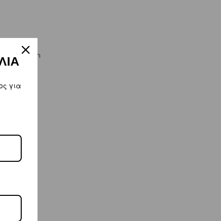
kiworld.com
ΛΙΑ
ος για