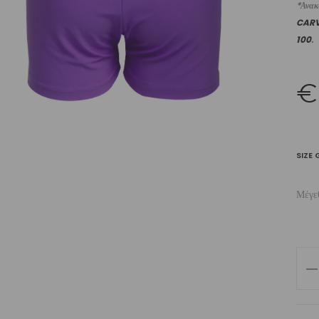
*Ανακυ
CAR
100
.
€
SIZE 
Μέγε
Girl
Sho
Wit