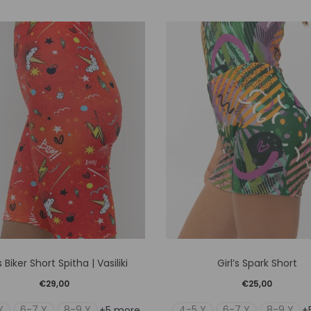
Αυτό
Αυτό
’s Biker Short Spitha | Vasiliki
Girl’s Spark Short
το
το
€
29,00
€
25,00
προϊόν
προϊόν
Y
6-7 Y
8-9 Y
4-5 Y
6-7 Y
8-9 Y
+5 more
+
έχει
έχει