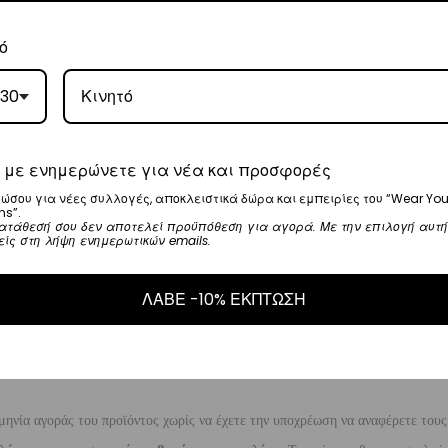
, θα αναλάβει την παράδοσή σας.
ό
γάσιμες ημέρες.
30
5
.
ναλάβει την παράδοσή σας.
 με ενημερώνετε για νέα και προσφορές
γάσιμες ημέρες.
ώσου για νέες συλλογές, αποκλειστικά δώρα και εμπειρίες του “Wear You
ns”.
ατάθεσή σου δεν αποτελεί προϋπόθεση για αγορά. Με την επιλογή αυτή
είς στη λήψη ενημερωτικών emails.
ι στα
€35
.
ΛΑΒΕ -10% ΕΚΠΤΩΣΗ
ναλάβει την παράδοσή σας.
ργάσιμες ημέρες.
μηνία αγοράς του προϊόντος χωρίς να έχετε την υποχρέωση να αναφέρετε τους