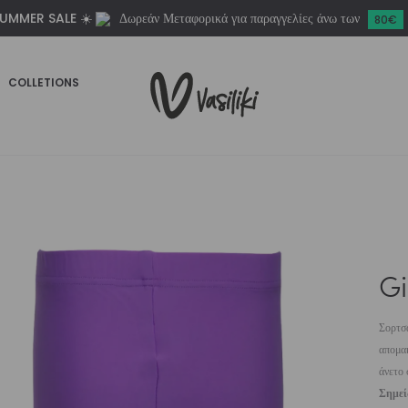
UMMER SALE ☀️
Δωρεάν Μεταφορικά για παραγγελίες άνω των
ποσότητα
80€
COLLETIONS
Gi
Σορτσ
απομακ
άνετο 
Σημε