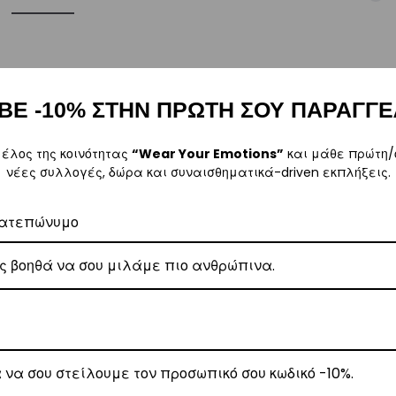
ρα μετά την αγορά σας. M: (+30)
6984526595
| Email:
sales@vasili
ΒΕ -10% ΣΤΗΝ ΠΡΩΤΗ ΣΟΥ ΠΑΡΑΓΓΕ
μέλος της κοινότητας
“Wear Your Emotions”
και μάθε πρώτη/
νέες συλλογές, δώρα και συναισθηματικά-driven εκπλήξεις.
ω των 80€
.
ατεπώνυμο
έωση εξόδων αποστολής στα
€3
.
 Center
, θα αναλάβει την παράδοσή σας.
γάσιμες ημέρες.
ε όλη την Ελλάδα με extra χρέωση €2.