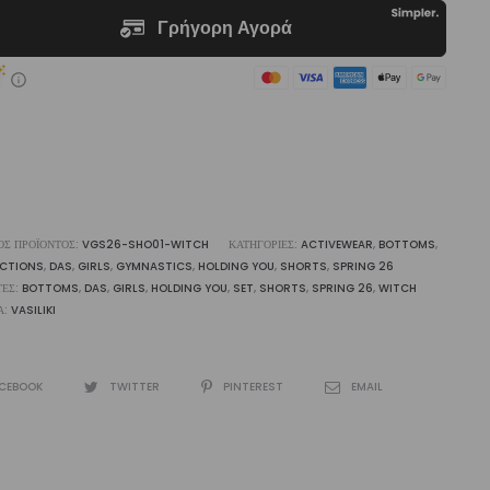
liki
ότητα
ΌΣ ΠΡΟΪΌΝΤΟΣ:
VGS26-SHO01-WITCH
ΚΑΤΗΓΟΡΊΕΣ:
ACTIVEWEAR
,
BOTTOMS
,
ECTIONS
,
DAS
,
GIRLS
,
GYMNASTICS
,
HOLDING YOU
,
SHORTS
,
SPRING 26
ΤΕΣ:
BOTTOMS
,
DAS
,
GIRLS
,
HOLDING YOU
,
SET
,
SHORTS
,
SPRING 26
,
WITCH
Α:
VASILIKI
CEBOOK
TWITTER
PINTEREST
EMAIL