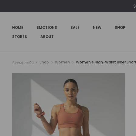
S
HOME
EMOTIONS
SALE
NEW
SHOP
STORES
ABOUT
Αρχική σελίδα
Shop
Women
Women’s High-Waist Biker Short 