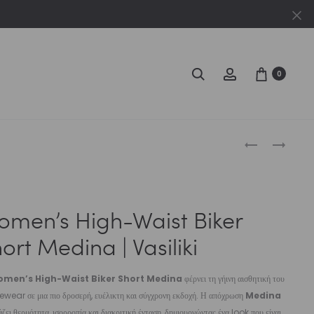
Cl
Search
Account
0
Produc
WOMEN’S
WOMEN’S
SPORT
HIGH-
naviga
BRA
WAIST
MINT
SHORT
men’s High-Waist Biker
ACTIVECOD
MEDINA
|
|
ort Medina | Vasiliki
VASILIKI
VASILIKI
men’s High-Waist Biker Short Medina
φέρνει τη γήινη αισθητική του
ewear σε μια πιο δροσερή, ευέλικτη και σύγχρονη εκδοχή. Η απόχρωση
Medina
ζει θερμότητα, ισορροπία και διακριτική ένταση, δημιουργώντας ένα look που είναι