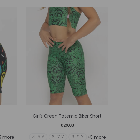
Αυτό
Girl’s Green Totemia Biker Short
Girl’s 
το
€
29,00
προϊόν
4-5 Y
6-7 Y
8-9 Y
4-5 Y
5 more
+5 more
έχει