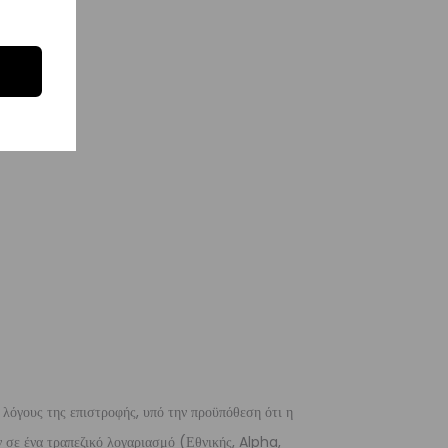
 λόγους της επιστροφής, υπό την προϋπόθεση ότι η
 σε ένα τραπεζικό λογαριασμό (Εθνικής, Alpha,