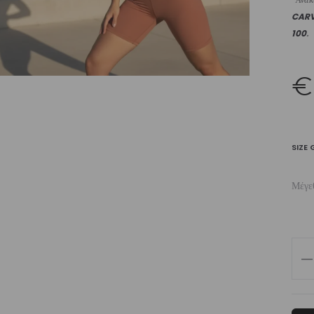
CAR
100
.
€
SIZE 
Μέγε
Wo
Hig
Wai
Bik