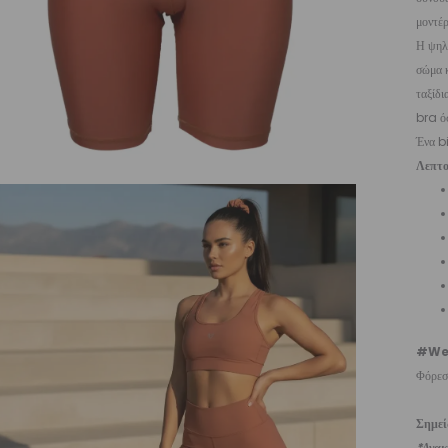
μοντέρ
Η ψηλό
σώμα κ
ταξίδ
bra ό
Ένα b
Λεπτο
#We
Φόρεσε
Σημε
*Ανακυ