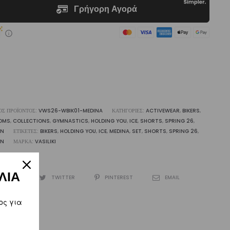
rt
dina
liki
ότητα
ΌΣ ΠΡΟΪΌΝΤΟΣ:
VWS26-WBIK01-MEDINA
ΚΑΤΗΓΟΡΊΕΣ:
ACTIVEWEAR
,
BIKERS
,
OMS
,
COLLECTIONS
,
GYMNASTICS
,
HOLDING YOU
,
ICE
,
SHORTS
,
SPRING 26
,
N
ΕΤΙΚΈΤΕΣ:
BIKERS
,
HOLDING YOU
,
ICE
,
MEDINA
,
SET
,
SHORTS
,
SPRING 26
,
N
ΜΆΡΚΑ:
VASILIKI
ΛΙΑ
CEBOOK
TWITTER
PINTEREST
EMAIL
ος για