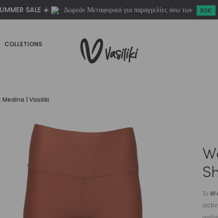
UMMER SALE ☀️
Δωρεάν Μεταφορικά για παραγγελίες άνω των
Medina
80€
|
Vasiliki
COLLETIONS
ποσότητα
Medina | Vasiliki
Wo
Sh
Το
Wo
activ
συνδυά