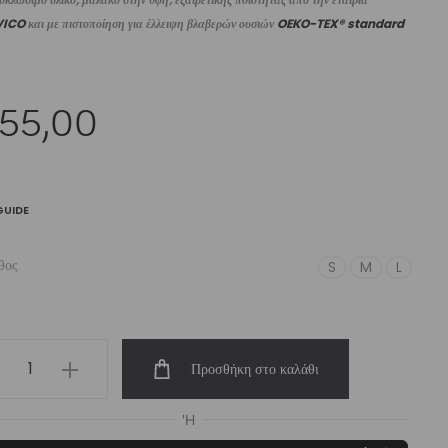
VICO
και με πιστοποίηση για έλλειψη βλαβερών ουσιών
OEKO-TEX® standard
55,00
GUIDE
θος
S
M
L
men’s
Προσθήκη στο καλάθι
h-
st
er