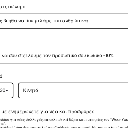
ατεπώνυμο
ρα μετά την αγορά σας. M: (+30)
6984526595
| Email:
sales@vasili
ω των 80€
.
έωση εξόδων αποστολής στα
ό
€3
.
 Center
, θα αναλάβει την παράδοσή σας.
30
γάσιμες ημέρες.
ε όλη την Ελλάδα με extra χρέωση €2.
 με ενημερώνετε για νέα και προσφορές
ώσου για νέες συλλογές, αποκλειστικά δώρα και εμπειρίες του “Wear You
ns”.
ατάθεσή σου δεν αποτελεί προϋπόθεση για αγορά. Με την επιλογή αυτή