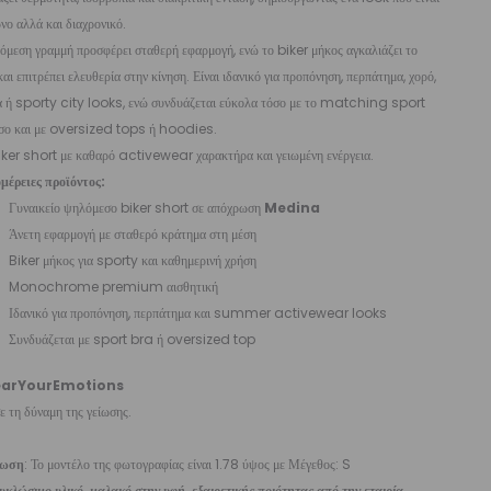
νο αλλά και διαχρονικό.
μεση γραμμή προσφέρει σταθερή εφαρμογή, ενώ το biker μήκος αγκαλιάζει το
αι επιτρέπει ελευθερία στην κίνηση. Είναι ιδανικό για προπόνηση, περπάτημα, χορό,
ια ή sporty city looks, ενώ συνδυάζεται εύκολα τόσο με το matching sport
σο και με oversized tops ή hoodies.
iker short με καθαρό activewear χαρακτήρα και γειωμένη ενέργεια.
μέρειες προϊόντος:
Γυναικείο ψηλόμεσο biker short σε απόχρωση
Medina
Άνετη εφαρμογή με σταθερό κράτημα στη μέση
Biker μήκος για sporty και καθημερινή χρήση
Monochrome premium αισθητική
Ιδανικό για προπόνηση, περπάτημα και summer activewear looks
Συνδυάζεται με sport bra ή oversized top
arYourEmotions
 τη δύναμη της γείωσης.
ίωση
: Το μοντέλο της φωτογραφίας είναι 1.78 ύψος με Μέγεθος: S
κλώσιμο υλικό, μαλακό στην υφή, εξαιρετικής ποιότητας από την εταιρία