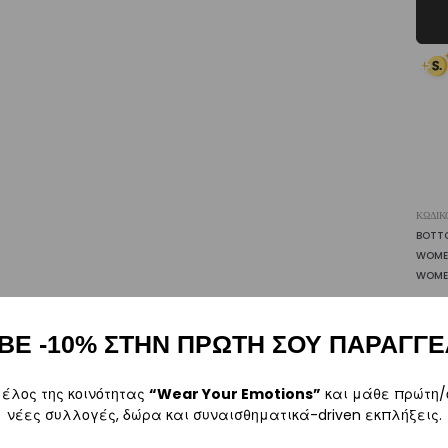
Sho
Me
|
Vasi
ποσ
ΚΩΔΙΚ
BOTT
WOME
WOME
ΒΕ -10% ΣΤΗΝ ΠΡΩΤΗ ΣΟΥ ΠΑΡΑΓΓΕ
SHARE
FA
μέλος της κοινότητας
“Wear Your Emotions”
και μάθε πρώτη/
νέες συλλογές, δώρα και συναισθηματικά-driven εκπλήξεις.
Περιγραφή
Επιπλέον πληροφορίες
Αξιολογήσεις
0