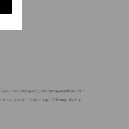
 λόγους της επιστροφής, υπό την προϋπόθεση ότι η
 σε ένα τραπεζικό λογαριασμό (Εθνικής, Alpha,