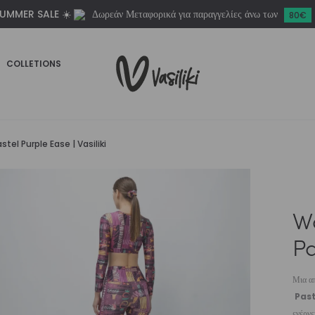
UMMER SALE ☀️
Δωρεάν Μεταφορικά για παραγγελίες άνω των
Purple
80€
Ease
|
COLLETIONS
Vasiliki
ποσότητα
el Purple Ease | Vasiliki
W
Pa
Μια απ
Past
ενέργε