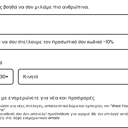
ρα μετά την αγορά σας. M: (+30)
6984526595
| Email:
sales@vasili
ω των 80€
.
έωση εξόδων αποστολής στα
€3
.
 Center
, θα αναλάβει την παράδοσή σας.
ό
γάσιμες ημέρες.
ε όλη την Ελλάδα με extra χρέωση €2.
30
 με ενημερώνετε για νέα και προσφορές
, θα αναλάβει την παράδοσή σας.
ώσου για νέες συλλογές, αποκλειστικά δώρα και εμπειρίες του “Wear You
ns”.
ατάθεσή σου δεν αποτελεί προϋπόθεση για αγορά. Με την επιλογή αυτή
γάσιμες ημέρες.
είς στη λήψη ενημερωτικών emails.