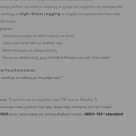
λαφρη αίσθηση και σταθερή εφαρμογή, σε χρώμα που συμβολίζει την αυτοφροντίδα
ν αποδοχή, το
High-Waist Legging
σε στηρίζει να εκφράσεις αυτό που είσαι,
ίσαι έτοιμη.
μέρειες:
Υψηλόμεση γραμμή για extra στήριξη και άνεση
Λύσεις second-skin με buttery υφή
Minimal ραφές για καθαρή αίσθηση
Ιδανικό για stretching, χορό, mindful fitness ή και all-day wear
arYourEmotions:
 ελεύθερη να ανθίσεις με τον ρυθμό σου.”
ίωση
: Το μοντέλο της φωτογραφίας είναι 1.78 ύψος με Μέγεθος: S
κλώσιμο υλικό, μαλακό στην υφή, εξαιρετικής ποιότητας από την εταιρία
VICO
και με πιστοποίηση για έλλειψη βλαβερών ουσιών
OEKO-TEX® standard