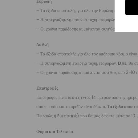
Ευρώπη
– Τα έξοδα αποστολής για όλο την Ευρώπη είναι στα
€2
– Η συνεργαζόμενη εταιρεία ταχυμεταφορών,
DHL
, θα α
– Οι χρόνοι παράδοσης κυμαίνονται συνήθως από 3-8 ερ
Διεθνή
– Τα έξοδα αποστολής για όλο τον υπόλοιπο κόσμο είνα
– Η συνεργαζόμενη εταιρεία ταχυμεταφορών,
DHL
, θα α
– Οι χρόνοι παράδοσης κυμαίνονται συνήθως από 3-10 ε
Επιστροφές
Επιστροφές είναι δεκτές εντός 14 ημερών από την ημερο
συσκευασία και το προϊόν είναι άθικτα.
Τα έξοδα αποστο
Πειραιώς ή Eurobank) που θα μας δώσετε μέσα σε 10 μ
Φόροι και Τελωνεία