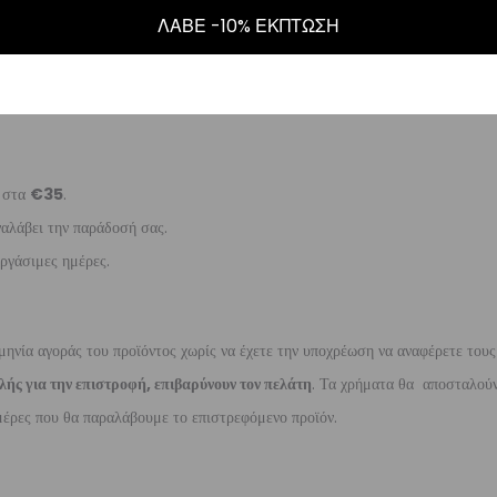
ΛΑΒΕ -10% ΕΚΠΤΩΣΗ
5
.
ναλάβει την παράδοσή σας.
γάσιμες ημέρες.
ι στα
€35
.
ναλάβει την παράδοσή σας.
ργάσιμες ημέρες.
μηνία αγοράς του προϊόντος χωρίς να έχετε την υποχρέωση να αναφέρετε τους
λής για την επιστροφή, επιβαρύνουν τον πελάτη
. Τα χρήματα θα αποσταλούν
έρες που θα παραλάβουμε το επιστρεφόμενο προϊόν.