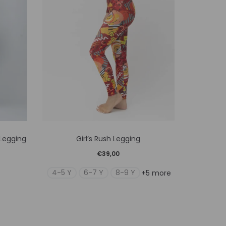
Αυτό
Legging
Girl’s Rush Legging
Women’
το
€
39,00
προϊόν
4-5 Y
6-7 Y
8-9 Y
+5 more
έχει
ές
πολλαπλές
γές.
παραλλαγές.
Οι