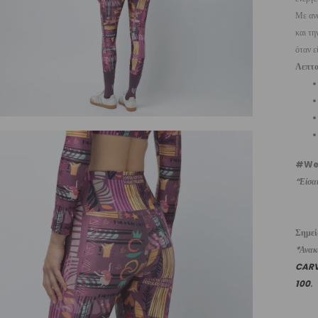
Με ανά
και τη
όταν ε
Λεπτο
#We
“Είσαι
Σημε
*Ανακυ
CAR
100
.