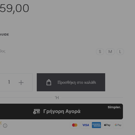
59,00
GUIDE
θος
S
M
L
men’s
Προσθήκη στο καλάθι
h-
st
ging
tel
ple
e