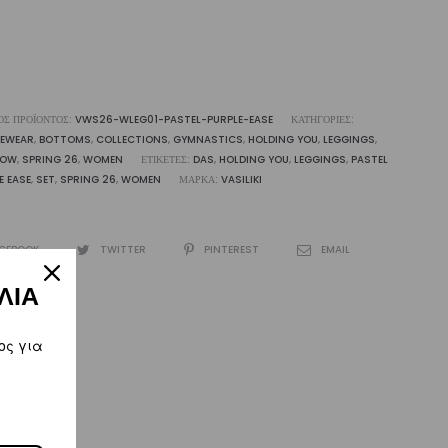
liki
ότητα
ΌΣ ΠΡΟΪΌΝΤΟΣ:
VWS26-WLEG01-PASTEL-PURPLE-EASE
ΚΑΤΗΓΟΡΊΕΣ:
VEWEAR
,
BOTTOMS
,
COLLECTIONS
,
GYMNASTICS
,
HOLDING YOU
,
LEGGINGS
,
BOW
,
SPRING 26
,
WOMEN
ΕΤΙΚΈΤΕΣ:
DAS
,
HOLDING YOU
,
LEGGINGS
,
PASTEL
E EASE
,
SET
,
SPRING 26
,
WOMEN
ΜΆΡΚΑ:
VASILIKI
CEBOOK
TWITTER
PINTEREST
EMAIL
ΛΙΑ
ος για