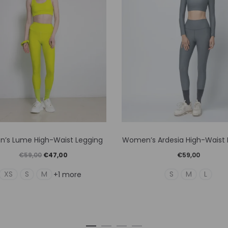
Αυτό
Αυτό
’s Lume High-Waist Legging
Women’s Ardesia High-Waist 
το
το
Original
Η
€
59,00
€
47,00
€
59,00
προϊόν
προϊόν
price
τρέχουσα
XS
S
M
S
M
L
+1 more
έχει
έχει
was:
τιμή
πολλαπλές
πολλαπλ
€59,00.
είναι:
παραλλαγές.
παραλλα
€47,00.
Οι
Οι