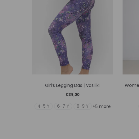
Αυτό
Girl’s Legging Das | Vasiliki
Women
το
€
39,00
προϊόν
4-5 Y
6-7 Y
8-9 Y
+5 more
έχει
πολλαπλές
παραλλαγές.
Οι