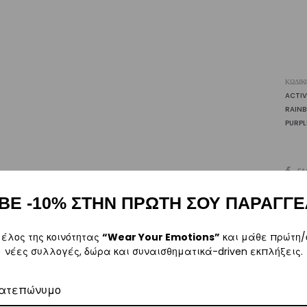
|
Vasi
ποσ
ΚΩΔΙΚ
ACTI
RAIN
PURPL
SHARE
FA
ΒΕ -10% ΣΤΗΝ ΠΡΩΤΗ ΣΟΥ ΠΑΡΑΓΓΕ
Περιγραφή
Επιπλέον πληροφορίες
Αξιολογήσεις
0
μέλος της κοινότητας
“Wear Your Emotions”
και μάθε πρώτη/
νέες συλλογές, δώρα και συναισθηματικά-driven εκπλήξεις.
ατεπώνυμο