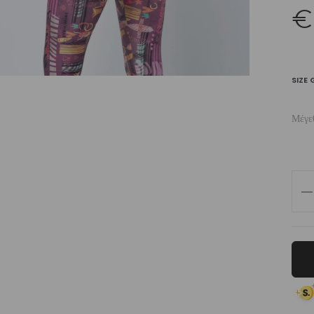
€
SIZE 
Μέγε
Wo
Hig
Wai
Leg
Pas
Pur
Eas