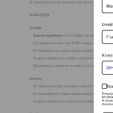
Η παραγγελία σας θα αποσταλεί την πρώτη εργάσιμη ημέ
ΠΑΡΑΔΟΣΗ
Email
Ελλάδα
–
Δωρεάν παράδοση
εντός Ελλάδας για παραγγελίες
άν
– Για παραγγελίες κάτω των €80, υπάρχει σταθερή χρ
– Η συνεργαζόμενη εταιρεία ταχυμεταφορών,
Courier
Κινητ
– Οι χρόνοι παράδοσης συνήθως κυμαίνονται από 1-3 ερ
– Προσφέρουμε επίσης αντικαταβολή για παραγγελίες σ
+
Κύπρος
Να
– Τα έξοδα αποστολής για Κύπρο είναι στα
€16
.
– Η συνεργαζόμενη εταιρεία ταχυμεταφορών,
Aramex
Ενημερ
Emotio
Η συγκ
– Οι χρόνοι παράδοσης κυμαίνονται συνήθως από 2-7 ερ
συναιν