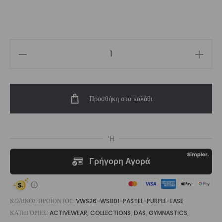
Women’s
Sport
Bra
Προσθήκη στο καλάθι
Pastel
Purple
Ease
|
Vasiliki
ποσότητα
ΚΩΔΙΚΌΣ ΠΡΟΪΌΝΤΟΣ:
VWS26-WSB01-PASTEL-PURPLE-EASE
ΚΑΤΗΓΟΡΊΕΣ:
ACTIVEWEAR
,
COLLECTIONS
,
DAS
,
GYMNASTICS
,