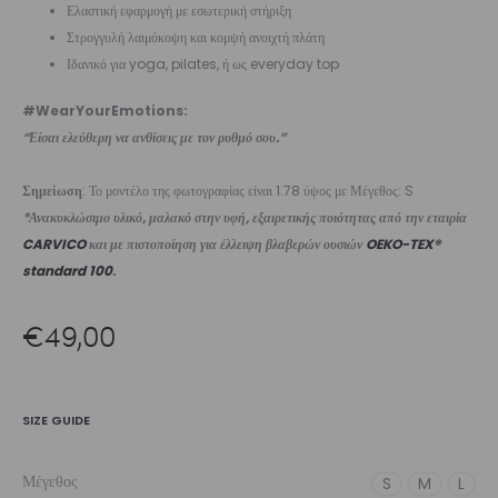
Ελαστική εφαρμογή με εσωτερική στήριξη
Στρογγυλή λαιμόκοψη και κομψή ανοιχτή πλάτη
Ιδανικό για yoga, pilates, ή ως everyday top
#WearYourEmotions:
“Είσαι ελεύθερη να ανθίσεις με τον ρυθμό σου.”
Σημείωση
: Το μοντέλο της φωτογραφίας είναι 1.78 ύψος με Μέγεθος: S
*Ανακυκλώσιμο υλικό, μαλακό στην υφή, εξαιρετικής ποιότητας από την εταιρία
CARVICO
και με πιστοποίηση για έλλειψη βλαβερών ουσιών
OEKO-TEX®
standard 100
.
€
49,00
SIZE GUIDE
Μέγεθος
S
M
L