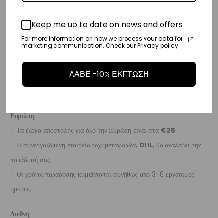
Κύπρος
Keep me up to date on news and offers
– Τα έξοδα αποστολής για Κύπρο είναι στα
€16
.
For more information on how we process your data for
marketing communication. Check our Privacy policy.
– Η συνεργαζόμενη εταιρεία ταχυμεταφορών,
Aramex
, θα αναλάβει
την παράδοσή σας.
ΛΑΒΕ -10% ΕΚΠΤΩΣΗ
– Οι χρόνοι παράδοσης κυμαίνονται συνήθως από 2-7 εργάσιμες
ημέρες.
Ευρώπη
– Τα έξοδα αποστολής για όλο την Ευρώπη είναι στα
€25
.
– Η συνεργαζόμενη εταιρεία ταχυμεταφορών,
DHL
, θα αναλάβει την
παράδοσή σας.
– Οι χρόνοι παράδοσης κυμαίνονται συνήθως από 3-8 εργάσιμες
ημέρες.
Διεθνή