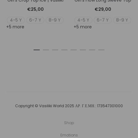
Girl’s Crop Top Ice | Vasiliki
Girl’s Flow Long Sleeve Top
€
25,00
€
29,00
4-5 Y
6-7 Y
8-9 Y
4-5 Y
6-7 Y
8-9 Y
+5 more
+5 more
Copyright © Vasiliki World 2025 ΑΡ. Γ.Ε.ΜΗ.: 173547301000
Shop
Emotions