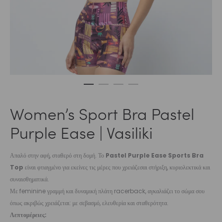
Women’s Sport Bra Pastel
Purple Ease | Vasiliki
Απαλό στην αφή, σταθερό στη δομή. Το
Pastel Purple Ease Sports Bra
Top
είναι φτιαγμένο για εκείνες τις μέρες που χρειάζεσαι στήριξη, κυριολεκτικά και
συναισθηματικά.
Με feminine γραμμή και δυναμική πλάτη racerback, αγκαλιάζει το σώμα σου
όπως ακριβώς χρειάζεται: με σεβασμό, ελευθερία και σταθερότητα.
Λεπτομέρειες: