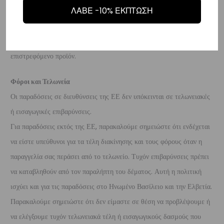
ΛΑΒΕ -10% ΕΚΠΤΩΣΗ
επιβαρύνουν τον πελάτη
. Τα χρήματα θα αποσταλούν σε ένα
τραπεζικό λογαριασμό (Εθνικής, Alpha, Πειραιώς ή Eurobank) που
θα μας δώσετε μέσα σε 10 μέρες που θα παραλάβουμε το
επιστρεφόμενο προϊόν.
Φόροι και Τελωνεία
Οι παραδόσεις σε διευθύνσεις της ΕΕ δεν υπόκεινται σε τελωνειακές
ή εισαγωγικές επιβαρύνσεις.
Για παραδόσεις εκτός της ΕΕ, παρακαλούμε σημειώστε ότι ενδέχεται
να είστε υπεύθυνοι για τα τέλη διακίνησης και τους φόρους όταν η
παραγγελία σας περάσει από το τελωνείο. Τυχόν επιβαρύνσεις πρέπει
να καταβληθούν από τον παραλήπτη του δέματος. Αυτή η πολιτική
ισχύει και για τις παραδόσεις στο Ηνωμένο Βασίλειο και την Ελβετία.
Παρακαλούμε σημειώστε ότι δεν είμαστε σε θέση να προβλέψουμε ή
να ελέγξουμε τυχόν τελωνειακά τέλη ή εισαγωγικούς δασμούς που