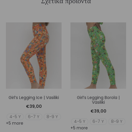
Σχετικά προϊόντα
Girl’s Legging Ice | Vasiliki
Girl’s Legging Borola |
Vasiliki
€
39,00
€
39,00
4-5 Y
6-7 Y
8-9 Y
4-5 Y
6-7 Y
8-9 Y
+5 more
+5 more