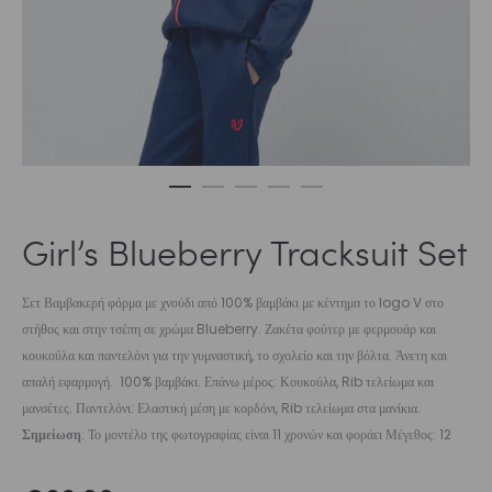
Girl’s Blueberry Tracksuit Set
Σετ Βαμβακερή φόρμα με χνούδι από 100% βαμβάκι με κέντημα το logo V στο
στήθος και στην τσέπη σε χρώμα Blueberry. Ζακέτα φούτερ με φερμουάρ και
κουκούλα και παντελόνι για την γυμναστική, το σχολείο και την βόλτα. Άνετη και
απαλή εφαρμογή. 100% βαμβάκι. Επάνω μέρος: Κουκούλα, Rib τελείωμα και
μανσέτες. Παντελόνι: Ελαστική μέση με κορδόνι, Rib τελείωμα στα μανίκια.
Σημείωση
: Το μοντέλο της φωτογραφίας είναι 11 χρονών και φοράει Μέγεθος: 12