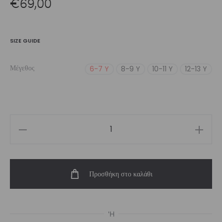
€
69,00
SIZE GUIDE
Μέγεθος
6-7 Y
8-9 Y
10-11 Y
12-13 Y
Girl’s
Blueberry
Tracksuit
Προσθήκη στο καλάθι
Set
ποσότητα