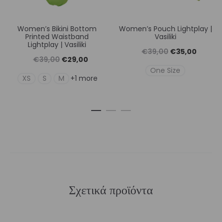
Women’s Bikini Bottom
Women’s Pouch Lightplay |
Printed Waistband
Vasiliki
Lightplay | Vasiliki
Original
Η
€
39,00
€
35,00
Original
Η
€
39,00
€
29,00
price
τρέχουσ
One Size
price
τρέχουσα
XS
S
M
+1 more
was:
τιμή
was:
τιμή
€39,00.
είναι:
€39,00.
είναι:
€35,00
€29,00.
Σχετικά προϊόντα