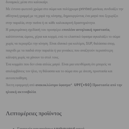
δυναμικές μέσα στο καλοκαίρι.
Με έντονο φωτεινό χρώμα στο σώμα και πολύχρωμα printed μανίκια, συνδυάζει την
αθλητική γραμμή με τη χαρά της κίνησης, δημιουργώντας ένα μαγιό που ξεχωρίζει
στην παραλία, στην πισίνα ή σε κάθε καλοκαιρινή δραστηριότητα.
Η μακρυμάνικη σχεδίασή του προσφέρει
επιπλέον αντηλιακή προστασία
,
καλύπτοντας ώμους, χέρια και κορμό, ενώ το ελαστικό ύφασμα αγκαλιάζει το σώμα
χωρίς να περιορίζει την κίνηση. Είναι ιδανικό για κολύμπι, SUP, θαλάσσια σπορ,
παιχνίδι με τα παιδιά στην παραλία ή για γυναίκες που αναζητούν περισσότερη
κάλυψη χωρίς να χάνουν το στυλ τους.
Ένα κομμάτι που δεν είναι απλώς μαγιό. Είναι μια υπενθύμιση ότι μπορείς να
απολαμβάνεις τον ήλιο, τη θάλασσα και το σώμα σου με άνεση, προστασία και
αυτοπεποίθηση.
Άνετη εφαρμογή από
ανακυκλώσιμο ύφασμα
*.
UPF(+50) Προστασία από την
ηλιακή ακτινοβολία
.
Λεπτομέρειες προϊόντος
Γυναικείο μακρυμάνικο rashguard μαγιό