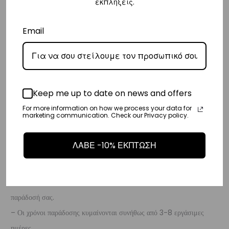
εκπλήξεις.
– Προσφέρουμε επίσης αντικαταβολή για παραγγελίες σε όλη την
Ελλάδα με extra χρέωση €2.
Email
Κύπρος
– Τα έξοδα αποστολής για Κύπρο είναι στα
€16
.
– Η συνεργαζόμενη εταιρεία ταχυμεταφορών,
Aramex
, θα αναλάβει
Keep me up to date on news and offers
την παράδοσή σας.
For more information on how we process your data for
– Οι χρόνοι παράδοσης κυμαίνονται συνήθως από 2-7 εργάσιμες
marketing communication. Check our Privacy policy.
ημέρες.
ΛΑΒΕ -10% ΕΚΠΤΩΣΗ
Ευρώπη
– Τα έξοδα αποστολής για όλο την Ευρώπη είναι στα
€25
.
– Η συνεργαζόμενη εταιρεία ταχυμεταφορών,
DHL
, θα αναλάβει την
παράδοσή σας.
– Οι χρόνοι παράδοσης κυμαίνονται συνήθως από 3-8 εργάσιμες
ημέρες.