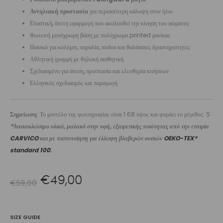
Αντηλιακή προστασία
για περισσότερη κάλυψη στον ήλιο
Ελαστική, άνετη εφαρμογή που ακολουθεί την κίνηση του σώματος
Φωτεινή μονόχρωμη βάση με πολύχρωμα printed μανίκια
Ιδανικό για κολύμπι, παραλία, πισίνα και θαλάσσιες δραστηριότητες
Αθλητική γραμμή με θηλυκή αισθητική
Σχεδιασμένο για άνεση, προστασία και ελευθερία κινήσεων
Ελληνικός σχεδιασμός και παραγωγή
Σημείωση
: Το μοντέλο της φωτογραφίας είναι 1.68 ύψος και φοράει το μέγεθος: S
*Ανακυκλώσιμο υλικό, μαλακό στην υφή, εξαιρετικής ποιότητας από την εταιρία
CARVICO
και με πιστοποίηση για έλλειψη βλαβερών ουσιών
OEKO-TEX®
standard 100
.
Original
Η
€
49,00
€
59,00
price
τρέχουσα
SIZE GUIDE