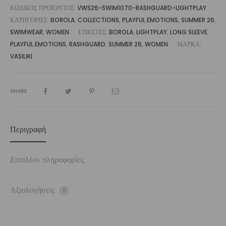
ΚΩΔΙΚΌΣ ΠΡΟΪΌΝΤΟΣ:
VWS26-SWIM1070-RASHGUARD-LIGHTPLAY
ΚΑΤΗΓΟΡΊΕΣ:
BOROLA
,
COLLECTIONS
,
PLAYFUL EMOTIONS
,
SUMMER 26
,
SWIMWEAR
,
WOMEN
ΕΤΙΚΈΤΕΣ:
BOROLA
,
LIGHTPLAY
,
LONG SLEEVE
,
PLAYFUL EMOTIONS
,
RASHGUARD
,
SUMMER 26
,
WOMEN
ΜΆΡΚΑ:
VASILIKI
SHARE
Περιγραφή
Επιπλέον πληροφορίες
Αξιολογήσεις
0