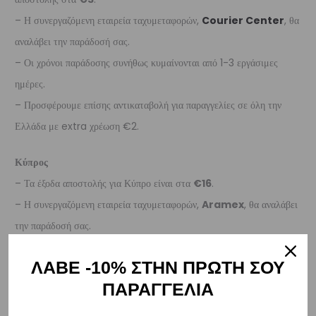
– Η συνεργαζόμενη εταιρεία ταχυμεταφορών,
Courier Center
, θα
αναλάβει την παράδοσή σας.
– Οι χρόνοι παράδοσης συνήθως κυμαίνονται από 1-3 εργάσιμες
ημέρες.
– Προσφέρουμε επίσης αντικαταβολή για παραγγελίες σε όλη την
Ελλάδα με extra χρέωση €2.
Κύπρος
– Τα έξοδα αποστολής για Κύπρο είναι στα
€16
.
– Η συνεργαζόμενη εταιρεία ταχυμεταφορών,
Aramex
, θα αναλάβει
την παράδοσή σας.
– Οι χρόνοι παράδοσης κυμαίνονται συνήθως από 2-7 εργάσιμες
ΛΑΒΕ -10% ΣΤΗΝ ΠΡΩΤΗ ΣΟΥ
ημέρες.
ΠΑΡΑΓΓΕΛΙΑ
Ευρώπη