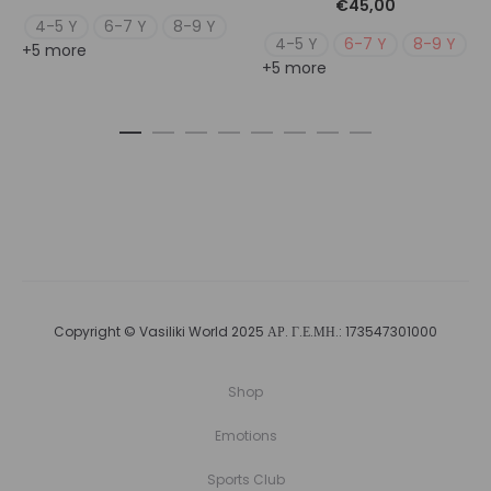
€
45,00
4-5 Y
6-7 Y
8-9 Y
4-5 Y
6-7 Y
8-9 Y
+5 more
+5 more
Copyright © Vasiliki World 2025 ΑΡ. Γ.Ε.ΜΗ.: 173547301000
Shop
Emotions
Sports Club