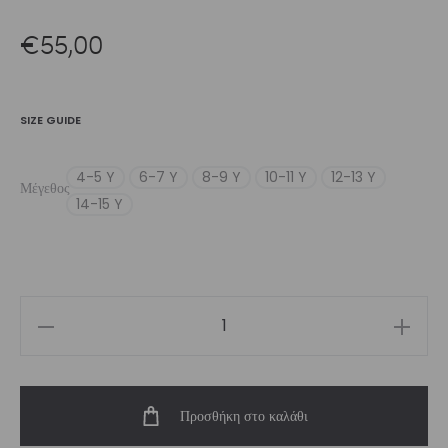
€
55,00
SIZE GUIDE
4-5 Y
6-7 Y
8-9 Y
10-11 Y
12-13 Y
Μέγεθος
14-15 Y
Girls’
Leotard
Violet
Προσθήκη στο καλάθι
Seen