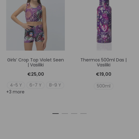
Girls’ Crop Top Violet Seen
Thermos 500ml Das |
| Vasiliki
Vasiliki
€
25,00
€
19,00
4-5 Y
6-7 Y
8-9 Y
500ml
+3 more