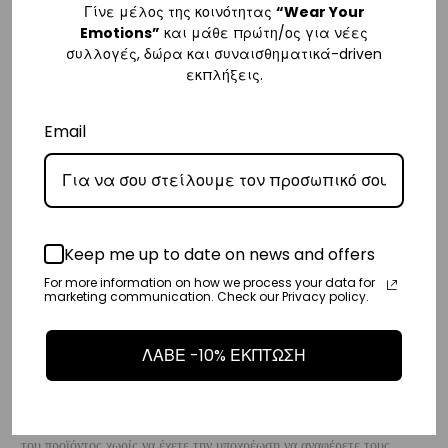
Γίνε μέλος της κοινότητας
“Wear Your
– Τα έξοδα αποστολής για όλο την Ευρώπη είναι στα
€25
.
Emotions”
και μάθε πρώτη/ος για νέες
– Η Η συνεργαζόμενη εταιρεία ταχυμεταφορών,
DHL
, θα αναλάβει την
συλλογές, δώρα και συναισθηματικά-driven
παράδοσή σας.
εκπλήξεις.
– Οι χρόνοι παράδοσης κυμαίνονται συνήθως από 3-8 εργάσιμες
Email
ημέρες.
Διεθνή
– Τα έξοδα αποστολής για όλο τον υπόλοιπο κόσμο είναι στα
€35
.
– Η Η συνεργαζόμενη εταιρεία ταχυμεταφορών,
DHL
, θα αναλάβει την
Keep me up to date on news and offers
παράδοσή σας.
For more information on how we process your data for
marketing communication. Check our Privacy policy.
– Οι χρόνοι παράδοσης κυμαίνονται συνήθως από 3-10 εργάσιμες
ημέρες.
ΛΑΒΕ -10% ΕΚΠΤΩΣΗ
Επιστροφές
Επιστροφές είναι δεκτές εντός 14 ημερών από την ημερομηνία αγοράς
του προϊόντος χωρίς να έχετε την υποχρέωση να αναφέρετε τους