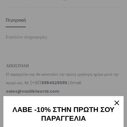
Περιγραφή
Επιπλέον πληροφορίες
ΑΠΟΣΤΟΛΗ
Η παραγγελία σας θα αποσταλεί την πρώτη εργάσιμη ημέρα μετά την
αγορά σας. M: (+30)
6984526595
| Email:
sales@vasilikiworld.com
ΠΑΡΑΔΟΣΗ
ΛΑΒΕ -10% ΣΤΗΝ ΠΡΩΤΗ ΣΟΥ
ΠΑΡΑΓΓΕΛΙΑ
Ελλάδα