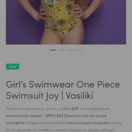
SALE
Girl’s Swimwear One Piece
Swimsuit Joy | Vasiliki
Παιδικό ολόσωμο μαγιό με τιράντες, σε print
JOY
. Άνετη εφαρμογή από
ανακυκλώσιμο ύφασμα
*.
UPF(+50) Προστασία από την ηλιακή
ακτινοβολία
. Πλήρης επένδυση (φόδρα)
ανακυκλώσιμου πολυαμιδίου
ιδανική
για την προστασία του ευαίσθητου παιδικού δέρματος και γρήγορο στέγνωμα.