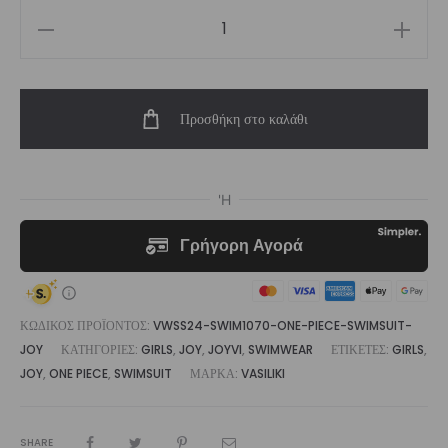
Girl's
Swimwear
One
Προσθήκη στο καλάθι
Piece
Swimsuit
Joy
|
Vasiliki
ποσότητα
ΚΩΔΙΚΌΣ ΠΡΟΪΌΝΤΟΣ:
VWSS24-SWIM1070-ONE-PIECE-SWIMSUIT-
JOY
ΚΑΤΗΓΟΡΊΕΣ:
GIRLS
,
JOY
,
JOYVI
,
SWIMWEAR
ΕΤΙΚΈΤΕΣ:
GIRLS
,
JOY
,
ONE PIECE
,
SWIMSUIT
ΜΆΡΚΑ:
VASILIKI
SHARE