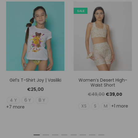
SALE
Girl’s T-Shirt Joy | Vasiliki
Women’s Desert High-
Waist Short
€
25,00
Original
Η
€
49,00
€
39,00
4 Y
6 Y
8 Y
price
τρέχουσ
XS
S
M
+1 more
+7 more
was:
τιμή
€49,00.
είναι:
€39,00