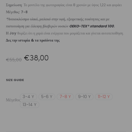
Σημείωση
: Το μοντέλο της φωτογραφίας είναι 8 χρονών με ύψος 1,22 και φοράει
Μέγεθος: 7-8
*Ανακυκλώσιμο υλικό, μαλακό στην υφή, εξαιρετικής ποιότητας και με
πιστοποίηση για έλλειψη βλαβερών ουσιών
OEKO-TEX® standard 100
.
Η Joy
θυμίζει ότι η χαρά είναι ενέργεια που μοιράζεται και γίνεται αυτοπεποίθηση.
Δες την ιστορία & τα προϊόντα της
Original
Η
€
38,00
€
55,00
price
τρέχουσα
SIZE GUIDE
was:
τιμή
3-4 Y
5-6 Y
7-8 Y
9-10 Y
11-12 Y
Μέγεθος
€55,00.
είναι:
13-14 Y
€38,00.