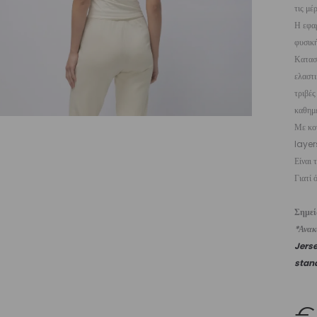
τις μέ
Η εφαρ
φυσική
Κατασ
ελαστι
τριβές
καθημε
Με κον
layer
Είναι 
Γιατί 
Σημε
*Ανακυ
Jers
stan
€