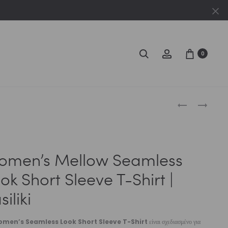
Cl
Search
Account
0
Produc
WOMEN’S
GIRLS’
MELLOW
BIKER
naviga
SEAMLESS
SHORT
LOOK
DREAMLAND
omen’s Mellow Seamless
LONG
|
SLEEVE
VASILIKI
ok Short Sleeve T-Shirt |
CROP
siliki
T-
SHIRT
|
men’s Seamless Look Short Sleeve T-Shirt
είναι σχεδιασμένο για