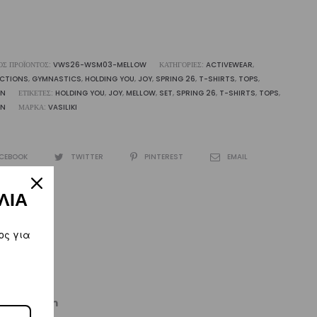
liki
ότητα
ΌΣ ΠΡΟΪΌΝΤΟΣ:
VWS26-WSM03-MELLOW
ΚΑΤΗΓΟΡΊΕΣ:
ACTIVEWEAR
,
ECTIONS
,
GYMNASTICS
,
HOLDING YOU
,
JOY
,
SPRING 26
,
T-SHIRTS
,
TOPS
,
N
ΕΤΙΚΈΤΕΣ:
HOLDING YOU
,
JOY
,
MELLOW
,
SET
,
SPRING 26
,
T-SHIRTS
,
TOPS
,
N
ΜΆΡΚΑ:
VASILIKI
CEBOOK
TWITTER
PINTEREST
EMAIL
ΛΙΑ
ος για
kiworld.com