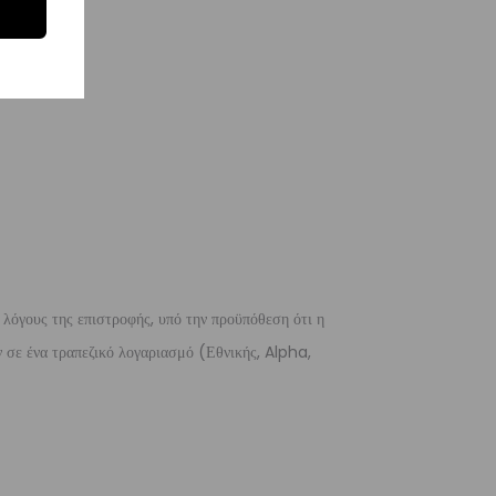
 λόγους της επιστροφής, υπό την προϋπόθεση ότι η
 σε ένα τραπεζικό λογαριασμό (Εθνικής, Alpha,