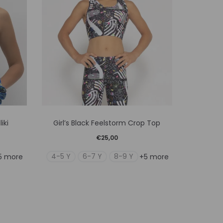
Αυτό
iki
Girl’s Black Feelstorm Crop Top
Women’
το
€
25,00
προϊόν
4-5 Y
6-7 Y
8-9 Y
X
5 more
+5 more
έχει
ές
πολλαπλές
γές.
παραλλαγές.
Οι
ς
επιλογές