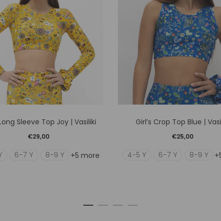
Αυτό
Αυτό
 Long Sleeve Top Joy | Vasiliki
Girl’s Crop Top Blue | Vasil
το
το
€
29,00
€
25,00
προϊόν
προϊόν
Y
6-7 Y
8-9 Y
4-5 Y
6-7 Y
8-9 Y
+5 more
+
έχει
έχει
πολλαπλές
πολλαπλ
παραλλαγές.
παραλλα
Οι
Οι
επιλογές
επιλογέ