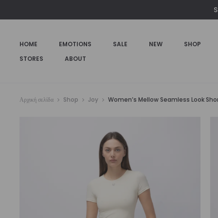
S
HOME
EMOTIONS
SALE
NEW
SHOP
STORES
ABOUT
Αρχική σελίδα
Shop
Joy
Women’s Mellow Seamless Look Short S