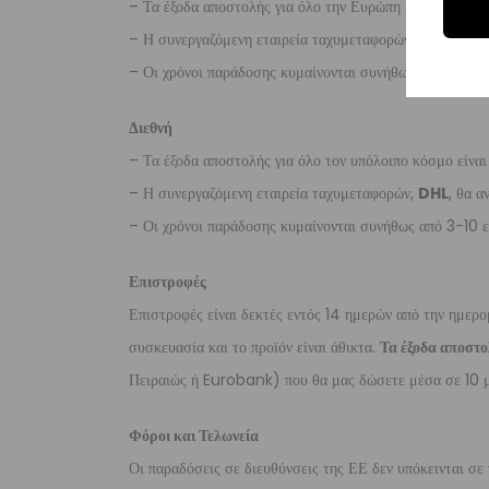
– Τα έξοδα αποστολής για όλο την Ευρώπη είναι στα
€2
– Η συνεργαζόμενη εταιρεία ταχυμεταφορών,
DHL
, θα α
– Οι χρόνοι παράδοσης κυμαίνονται συνήθως από 3-8 ερ
Διεθνή
– Τα έξοδα αποστολής για όλο τον υπόλοιπο κόσμο είνα
– Η συνεργαζόμενη εταιρεία ταχυμεταφορών,
DHL
, θα α
– Οι χρόνοι παράδοσης κυμαίνονται συνήθως από 3-10 ε
Επιστροφές
Επιστροφές είναι δεκτές εντός 14 ημερών από την ημερο
συσκευασία και το προϊόν είναι άθικτα.
Τα έξοδα αποστο
Πειραιώς ή Eurobank) που θα μας δώσετε μέσα σε 10 μ
Φόροι και Τελωνεία
Οι παραδόσεις σε διευθύνσεις της ΕΕ δεν υπόκεινται σε 