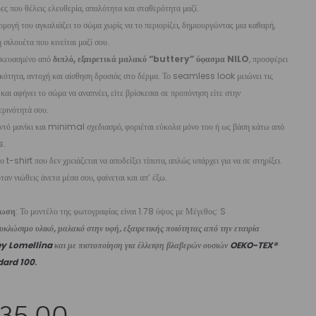
VASILIKI
ρες που θέλεις ελευθερία, απαλότητα και σταθερότητα μαζί.
μογή του αγκαλιάζει το σώμα χωρίς να το περιορίζει, δημιουργώντας μια καθαρή,
 σιλουέτα που κινείται μαζί σου.
κευασμένο από
διπλό, εξαιρετικά μαλακό “buttery” ύφασμα NILO
, προσφέρει
κότητα, αντοχή και αίσθηση δροσιάς στο δέρμα. Το seamless look μειώνει τις
 και αφήνει το σώμα να αναπνέει, είτε βρίσκεσαι σε προπόνηση είτε στην
ρινότητά σου.
τό μανίκι και minimal σχεδιασμό, φοριέται εύκολα μόνο του ή ως βάση κάτω από
s.
το t-shirt που δεν χρειάζεται να αποδείξει τίποτα, απλώς υπάρχει για να σε στηρίξει.
όταν νιώθεις άνετα μέσα σου, φαίνεται και απ’ έξω.
ίωση
: Το μοντέλο της φωτογραφίας είναι 1.78 ύψος με Μέγεθος: S
κλώσιμο υλικό, μαλακό στην υφή, εξαιρετικής ποιότητας από την εταιρία
ey Lomellina
και με πιστοποίηση για έλλειψη βλαβερών ουσιών
OEKO-TEX®
dard 100
.
35,00