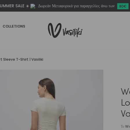
UMMER SALE ☀️
Δωρεάν Μεταφορικά για παραγγελίες άνω των
Sleeve
80€
T-
Shirt
COLLETIONS
|
Vasiliki
ποσότητα
leeve T-Shirt | Vasiliki
W
Lo
Va
Το
Wo