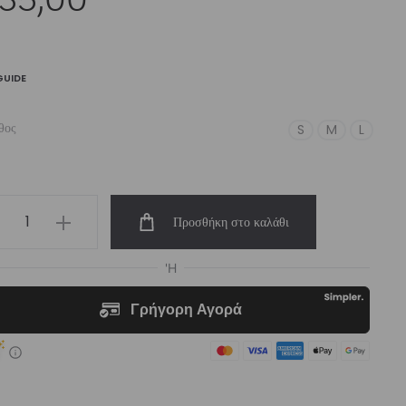
GUIDE
θος
S
M
L
men’s
Προσθήκη στο καλάθι
low
amless
k
rt
eve
t