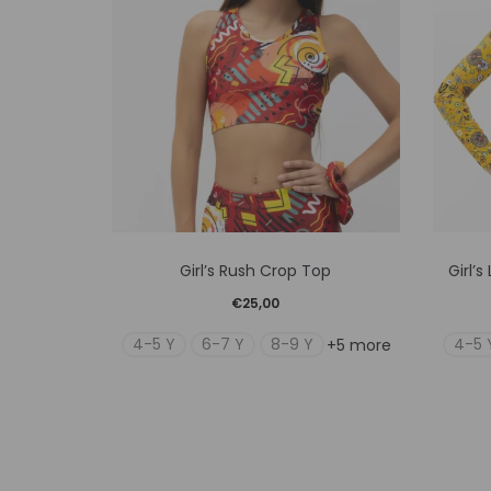
Αυτό
Girl’s Rush Crop Top
Girl’s
το
€
25,00
προϊόν
4-5 Y
6-7 Y
8-9 Y
4-5 
+5 more
έχει
πολλαπλές
παραλλαγές.
Οι
επιλογές