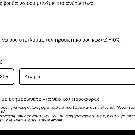
ω των 80€
.
έωση εξόδων αποστολής στα
€3
.
 Center
, θα αναλάβει την παράδοσή σας.
γάσιμες ημέρες.
ό
ε όλη την Ελλάδα με extra χρέωση €2.
30
 με ενημερώνετε για νέα και προσφορές
, θα αναλάβει την παράδοσή σας.
ώσου για νέες συλλογές, αποκλειστικά δώρα και εμπειρίες του “Wear You
ns”.
γάσιμες ημέρες.
ατάθεσή σου δεν αποτελεί προϋπόθεση για αγορά. Με την επιλογή αυτή
είς στη λήψη ενημερωτικών emails.