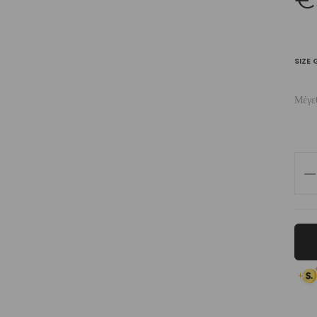
SIZE 
Μέγε
Wo
Mel
Se
Loo
Sho
Sle
T-
Shir