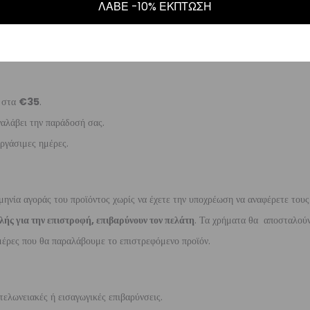
5
.
ΛΑΒΕ -10% ΕΚΠΤΩΣΗ
ναλάβει την παράδοσή σας.
γάσιμες ημέρες.
ι στα
€35
.
ναλάβει την παράδοσή σας.
ργάσιμες ημέρες.
μηνία αγοράς του προϊόντος χωρίς να έχετε την υποχρέωση να αναφέρετε τους
λής για την επιστροφή, επιβαρύνουν τον πελάτη
. Τα χρήματα θα αποσταλούν
έρες που θα παραλάβουμε το επιστρεφόμενο προϊόν.
τελωνειακές ή εισαγωγικές επιβαρύνσεις.