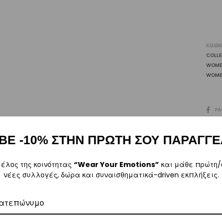
|
Vasi
ποσ
ΚΩΔΙΚ
COLL
WOME
WOME
SHARE
FA
ΒΕ -10% ΣΤΗΝ ΠΡΩΤΗ ΣΟΥ ΠΑΡΑΓΓΕ
Περιγραφή
Επιπλέον πληροφορίες
Αξιολογήσεις
0
μέλος της κοινότητας
“Wear Your Emotions”
και μάθε πρώτη/
νέες συλλογές, δώρα και συναισθηματικά-driven εκπλήξεις.
ατεπώνυμο
ρα μετά την αγορά σας. M: (+30)
6984526595
| Email:
sales@vasili