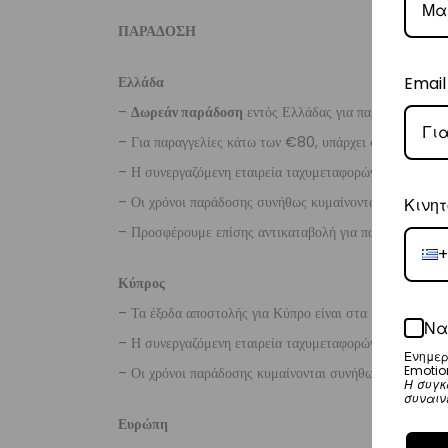
ΠΑΡΑΔΟΣΗ
Ελλάδα
Email
–
Δωρεάν παράδοση
εντός Ελλάδας για παραγγελίες
άν
– Για παραγγελίες κάτω των €80, υπάρχει σταθερή χρ
– Η συνεργαζόμενη εταιρεία ταχυμεταφορών,
Courier
– Οι χρόνοι παράδοσης συνήθως κυμαίνονται από 1-3 ερ
Κινητ
– Προσφέρουμε επίσης αντικαταβολή για παραγγελίες σ
+
Κύπρος
– Τα έξοδα αποστολής για Κύπρο είναι στα
€16
.
Να
– Η συνεργαζόμενη εταιρεία ταχυμεταφορών,
Aramex
Ενημερ
Emotio
– Οι χρόνοι παράδοσης κυμαίνονται συνήθως από 2-7 ερ
Η συγκ
συναιν
Ευρώπη