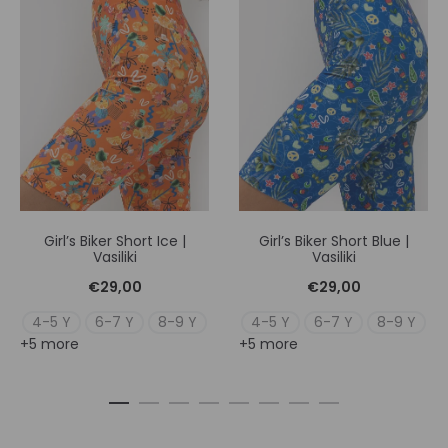
Girl’s Biker Short Ice |
Girl’s Biker Short Blue |
Vasiliki
Vasiliki
€
29,00
€
29,00
4-5 Y
6-7 Y
8-9 Y
4-5 Y
6-7 Y
8-9 Y
+5 more
+5 more