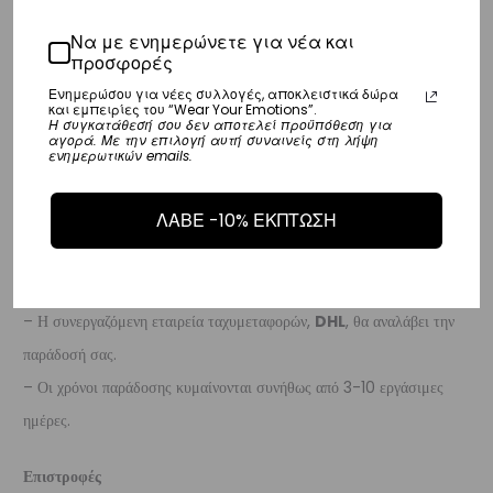
Ευρώπη
Να με ενημερώνετε για νέα και
προσφορές
– Τα έξοδα αποστολής για όλο την Ευρώπη είναι στα
€25
.
Ενημερώσου για νέες συλλογές, αποκλειστικά δώρα
– Η συνεργαζόμενη εταιρεία ταχυμεταφορών,
DHL
, θα αναλάβει την
και εμπειρίες του “Wear Your Emotions”.
Η συγκατάθεσή σου δεν αποτελεί προϋπόθεση για
παράδοσή σας.
αγορά. Με την επιλογή αυτή συναινείς στη λήψη
ενημερωτικών emails.
– Οι χρόνοι παράδοσης κυμαίνονται συνήθως από 3-8 εργάσιμες
ημέρες.
ΛΑΒΕ -10% ΕΚΠΤΩΣΗ
Διεθνή
– Τα έξοδα αποστολής για όλο τον υπόλοιπο κόσμο είναι στα
€35
.
– Η συνεργαζόμενη εταιρεία ταχυμεταφορών,
DHL
, θα αναλάβει την
παράδοσή σας.
– Οι χρόνοι παράδοσης κυμαίνονται συνήθως από 3-10 εργάσιμες
ημέρες.
Επιστροφές