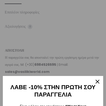
Επιπλέον πληροφορίες
Αξιολογήσεις
0
ΑΠΟΣΤΟΛΗ
Η παραγγελία σας θα αποσταλεί την πρώτη εργάσιμη ημέρα μετά την
αγορά σας. M: (+30)
6984526595
| Email:
sales@vasilikiworld.com
ΠΑΡΑΔΟΣΗ
ΛΑΒΕ -10% ΣΤΗΝ ΠΡΩΤΗ ΣΟΥ
ΠΑΡΑΓΓΕΛΙΑ
Ελλάδα
–
Δωρεάν παράδοση
εντός Ελλάδας για παραγγελίες
άνω των 80€
.