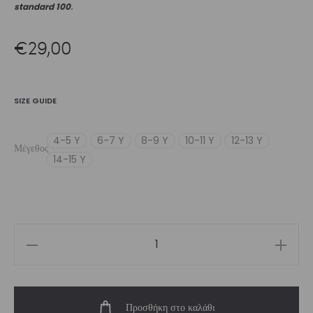
standard 100
.
€
29,00
SIZE GUIDE
4-5 Y
6-7 Y
8-9 Y
10-11 Y
12-13 Y
Μέγεθος
14-15 Y
Girls’
Biker
Short
Προσθήκη στο καλάθι
Dreamland