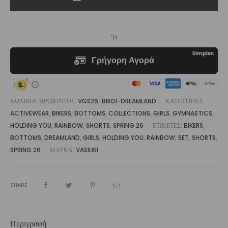
|
Vasiliki
ποσότητα
ΚΩΔΙΚΌΣ ΠΡΟΪΌΝΤΟΣ:
VGS26-BIK01-DREAMLAND
ΚΑΤΗΓΟΡΊΕΣ:
ACTIVEWEAR
,
BIKERS
,
BOTTOMS
,
COLLECTIONS
,
GIRLS
,
GYMNASTICS
,
HOLDING YOU
,
RAINBOW
,
SHORTS
,
SPRING 26
ΕΤΙΚΈΤΕΣ:
BIKERS
,
BOTTOMS
,
DREAMLAND
,
GIRLS
,
HOLDING YOU
,
RAINBOW
,
SET
,
SHORTS
,
SPRING 26
ΜΆΡΚΑ:
VASILIKI
SHARE
Περιγραφή