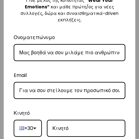
Γίνε μέλος της κοινότητας
“Wear Your
– Για παραγγελίες κάτω των €80, υπάρχει σταθερή χρέωση εξόδων
Emotions”
και μάθε πρώτη/ος για νέες
συλλογές, δώρα και συναισθηματικά-driven
αποστολής στα
€3
.
εκπλήξεις.
– Η συνεργαζόμενη εταιρεία ταχυμεταφορών,
Courier Center
, θα
αναλάβει την παράδοσή σας.
Ονοματεπώνυμο
– Οι χρόνοι παράδοσης συνήθως κυμαίνονται από 1-3 εργάσιμες
ημέρες.
– Προσφέρουμε επίσης αντικαταβολή για παραγγελίες σε όλη την
Ελλάδα με extra χρέωση
€2
.
Email
Κύπρος
– Τα έξοδα αποστολής για Κύπρο είναι στα
€16
.
– Η συνεργαζόμενη εταιρεία ταχυμεταφορών,
Aramex
, θα αναλάβει
Κινητό
την παράδοσή σας.
– Οι χρόνοι παράδοσης κυμαίνονται συνήθως από 2-7 εργάσιμες
+30
ημέρες.