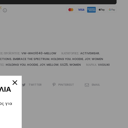
ότητα
ΌΣ ΠΡΟΪΌΝΤΟΣ:
VW-WHO1040-MELLOW
ΚΑΤΗΓΟΡΊΕΣ:
ACTIVEWEAR
,
ECTIONS
,
EMBRACE THE SPECTRUM
,
HOLDING YOU
,
HOODIE
,
JOY
,
WOMEN
ΤΕΣ:
HOLDING YOU
,
HOODIE
,
JOY
,
MELLOW
,
SS25
,
WOMEN
ΜΆΡΚΑ:
VASILIKI
CEBOOK
TWITTER
PINTEREST
EMAIL
ΛΙΑ
ος για