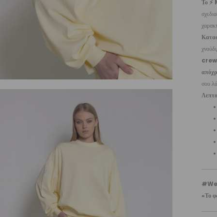
Το ⚡
σχεδια
χαρακ
Κατασ
χνούδι
crew
απόχ
σου λ
Λεπτο
#We
«Το φ