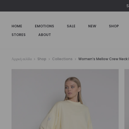
€79,00.
είναι:
S
€49,00.
HOME
EMOTIONS
SALE
NEW
SHOP
STORES
ABOUT
Αρχική σελίδα
Shop
Collections
Women’s Mellow Crew Neck P