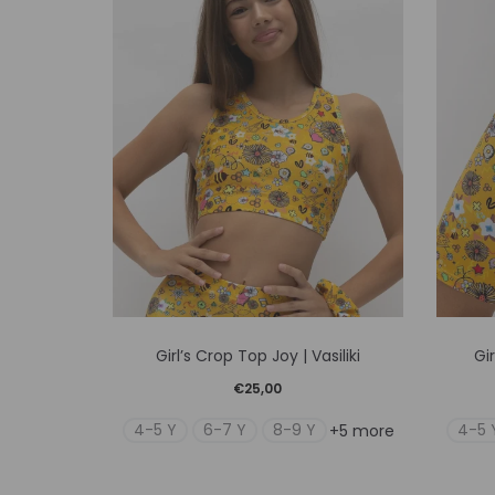
Αυτό
Girl’s Crop Top Joy | Vasiliki
Gir
το
€
25,00
προϊόν
4-5 Y
6-7 Y
8-9 Y
4-5 
+5 more
έχει
πολλαπλές