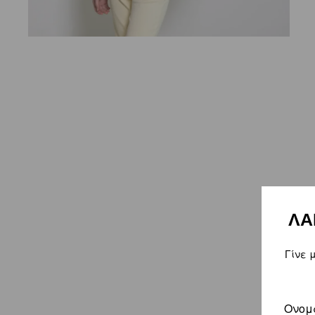
ΛΑ
Γίνε 
Ονομ