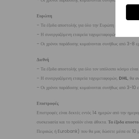
– Οι χρόνοι παράδοσης κυμαίνονται συνήθως από 2-7 ερ
Ευρώπη
– Τα έξοδα αποστολής για όλο την Ευρώπη είναι στα
€2
– Η συνεργαζόμενη εταιρεία ταχυμεταφορών,
DHL
, θα α
– Οι χρόνοι παράδοσης κυμαίνονται συνήθως από 3-8 ερ
Διεθνή
– Τα έξοδα αποστολής για όλο τον υπόλοιπο κόσμο είνα
– Η συνεργαζόμενη εταιρεία ταχυμεταφορών,
DHL
, θα α
– Οι χρόνοι παράδοσης κυμαίνονται συνήθως από 3-10 ε
Επιστροφές
Επιστροφές είναι δεκτές εντός 14 ημερών από την ημερο
συσκευασία και το προϊόν είναι άθικτα.
Τα έξοδα αποστο
Πειραιώς ή Eurobank) που θα μας δώσετε μέσα σε 10 μ