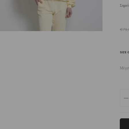
Σημε
€
79,
SIZE 
Μέγε
Wo
Mel
Cr
Ne
Pul