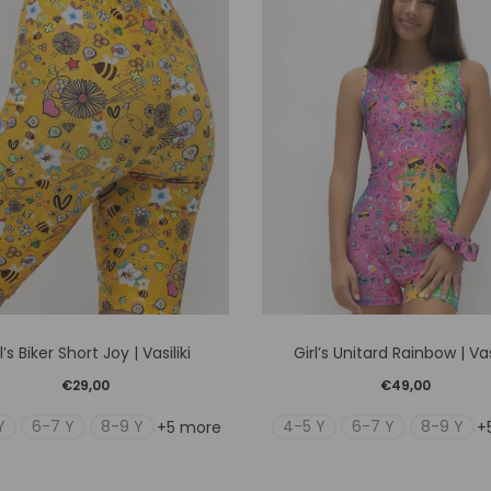
Αυτό
Αυτό
l’s Biker Short Joy | Vasiliki
Girl’s Unitard Rainbow | Vasi
το
το
€
29,00
€
49,00
προϊόν
προϊόν
Y
6-7 Y
8-9 Y
4-5 Y
6-7 Y
8-9 Y
+5 more
+
έχει
έχει
πολλαπλές
πολλαπλ