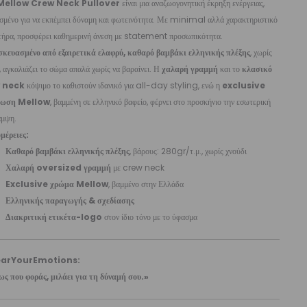
 Mellow Crew Neck Pullover
είναι μια αναζωογονητική έκρηξη ενέργειας,
σμένο για να εκπέμπει δύναμη και φωτεινότητα. Με minimal αλλά χαρακτηριστικό
τήρα, προσφέρει καθημερινή άνεση με statement προσωπικότητα.
κευασμένο από εξαιρετικά ελαφρύ, καθαρό βαμβάκι ελληνικής πλέξης
, χωρίς
, αγκαλιάζει το σώμα απαλά χωρίς να βαραίνει. Η
χαλαρή γραμμή
και το
κλασικό
 neck
κόψιμο το καθιστούν ιδανικό για all-day styling, ενώ η
exclusive
ρωση Mellow
, βαμμένη σε ελληνικό βαφείο, φέρνει στο προσκήνιο την εσωτερική
άμψη.
μέρειες:
Καθαρό βαμβάκι ελληνικής πλέξης
, βάρους: 280gr/τ.μ., χωρίς χνούδι
Χαλαρή oversized γραμμή
με crew neck
Exclusive χρώμα Mellow
, βαμμένο στην Ελλάδα
Ελληνικής παραγωγής & σχεδίασης
Διακριτική ετικέτα-logo
στον ίδιο τόνο με το ύφασμα
arYourEmotions:
ως που φοράς, μιλάει για τη δύναμή σου.»