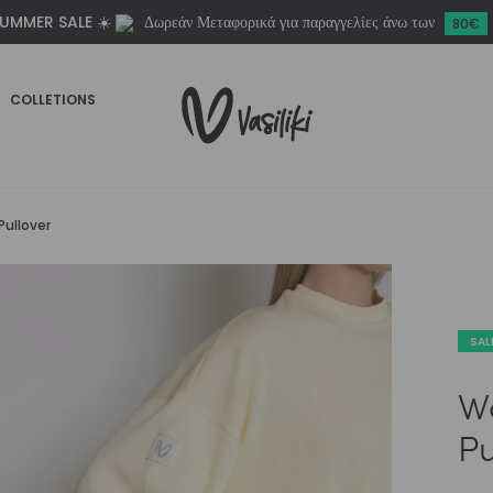
UMMER SALE ☀️
Δωρεάν Μεταφορικά για παραγγελίες άνω των
ποσότητα
80€
COLLETIONS
ullover
SAL
W
Pu