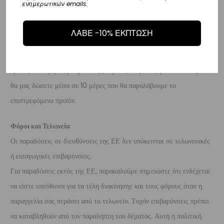
ενημερωτικών emails.
του προϊόντος χωρίς να έχετε την υποχρέωση να αναφέρετε τους
λόγους της επιστροφής, υπό την προϋπόθεση ότι η συσκευασία και το
ΛΑΒΕ -10% ΕΚΠΤΩΣΗ
προϊόν είναι άθικτα.
Τα έξοδα αποστολής για την επιστροφή,
επιβαρύνουν τον πελάτη
. Τα χρήματα θα αποσταλούν σε ένα
τραπεζικό λογαριασμό (Εθνικής, Alpha, Πειραιώς ή Eurobank) που
θα μας δώσετε μέσα σε 10 μέρες που θα παραλάβουμε το
επιστρεφόμενο προϊόν.
Φόροι και Τελωνεία
Οι παραδόσεις σε διευθύνσεις της ΕΕ δεν υπόκεινται σε τελωνειακές
ή εισαγωγικές επιβαρύνσεις.
Για παραδόσεις εκτός της ΕΕ, παρακαλούμε σημειώστε ότι ενδέχεται
να είστε υπεύθυνοι για τα τέλη διακίνησης και τους φόρους όταν η
παραγγελία σας περάσει από το τελωνείο. Τυχόν επιβαρύνσεις πρέπει
να καταβληθούν από τον παραλήπτη του δέματος. Αυτή η πολιτική