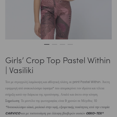
Girls’ Crop Top Pastel Within
| Vasiliki
Τοπ με στρογγυλή λαιμόκοψη και αθλητική πλάτη, σε print Pastel Within. Άνετη
εφαρμογή από ανακυκλώσιμο ύφασμα* που απομακρύνει τον ιδρώτα και τέλεια
στήριξη κατά την διάρκεια της προπόνησης. Απαλό και άνετο στην κίνηση.
Σημείωση
: Το μοντέλο της φωτογραφίας είναι 9 χρονών σε Μέγεθος: 10
*Ανακυκλώσιμο υλικό, μαλακό στην υφή, εξαιρετικής ποιότητας από την εταιρία
CARVICO
και με πιστοποίηση για έλλειψη βλαβερών ουσιών
OEKO-TEX®