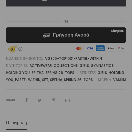
Within
|
Vasiliki
ποσότητα
ΚΩΔΙΚΌΣ ΠΡΟΪΌΝΤΟΣ:
VGS25-TOP1001-PASTEL-WITHIN
ΚΑΤΗΓΟΡΊΕΣ:
ACTIVEWEAR
,
COLLECTIONS
,
GIRLS
,
GYMNASTICS
,
HOLDING YOU
,
SPITHA
,
SPRING 26
,
TOPS
ΕΤΙΚΈΤΕΣ:
GIRLS
,
HOLDING
YOU
,
PASTEL WITHIN
,
SET
,
SPITHA
,
SPRING 26
,
TOPS
ΜΆΡΚΑ:
VASILIKI
SHARE
Περιγραφή