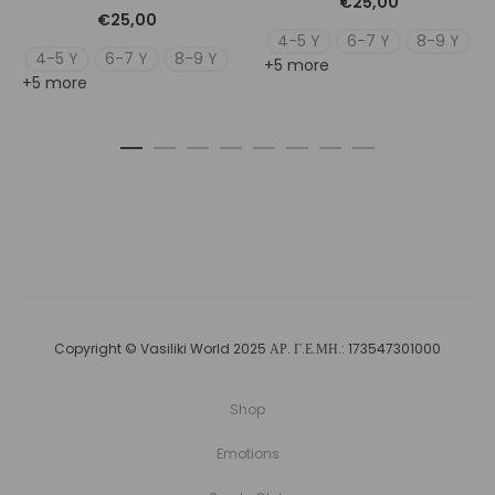
€
25,00
€
25,00
4-5 Y
6-7 Y
8-9 Y
4-5 Y
6-7 Y
8-9 Y
+5 more
+5 more
Copyright © Vasiliki World 2025 ΑΡ. Γ.Ε.ΜΗ.: 173547301000
Shop
Emotions