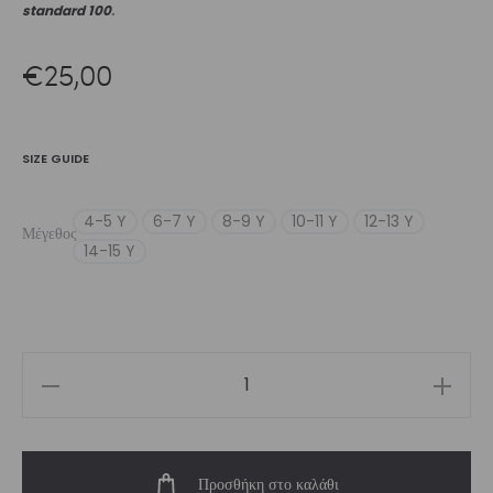
standard 100
.
€
25,00
SIZE GUIDE
4-5 Y
6-7 Y
8-9 Y
10-11 Y
12-13 Y
Μέγεθος
14-15 Y
Girls’
Crop
Top
Προσθήκη στο καλάθι
Pastel