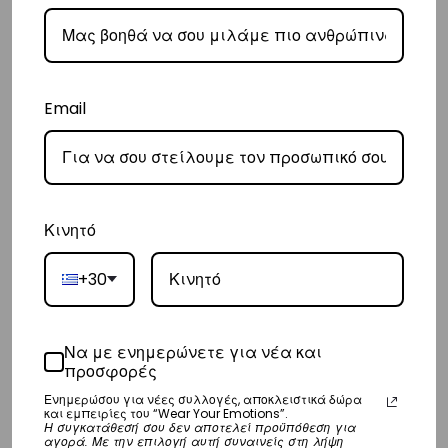
Ευρώπη
– Τα έξοδα αποστολής για όλο την Ευρώπη είναι στα
€25
.
– Η συνεργαζόμενη εταιρεία ταχυμεταφορών,
DHL
, θα αναλάβει την
παράδοσή σας.
Email
– Οι χρόνοι παράδοσης κυμαίνονται συνήθως από 3-8 εργάσιμες
ημέρες.
Διεθνή
Κινητό
– Τα έξοδα αποστολής για όλο τον υπόλοιπο κόσμο είναι στα
€35
.
– Η συνεργαζόμενη εταιρεία ταχυμεταφορών,
DHL
, θα αναλάβει την
+30
παράδοσή σας.
– Οι χρόνοι παράδοσης κυμαίνονται συνήθως από 3-10 εργάσιμες
Να με ενημερώνετε για νέα και
ημέρες.
προσφορές
Ενημερώσου για νέες συλλογές, αποκλειστικά δώρα
Επιστροφές
και εμπειρίες του “Wear Your Emotions”.
Η συγκατάθεσή σου δεν αποτελεί προϋπόθεση για
Επιστροφές είναι δεκτές εντός 14 ημερών από την ημερομηνία αγοράς
αγορά. Με την επιλογή αυτή συναινείς στη λήψη