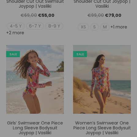
Shoulder Cut Out Swimsuit
Shoulder Cut Out Joypop |
Joypop | Vasiliki
Vasiliki
Original
Η
Original
Η
€
69,00
€
55,00
€
99,00
€
79,00
price
τρέχουσα
price
τρέχουσ
4-5 Y
6-7 Y
8-9 Y
XS
S
M
+1 more
+2 more
was:
τιμή
was:
τιμή
€69,00.
είναι:
€99,00.
είναι:
€55,00.
€79,00
SALE
SALE
Girls’ Swimwear One Piece
Women’s Swimwear One
Long Sleeve Bodysuit
Piece Long Sleeve Bodysuit
Joypop | Vasiliki
Joypop | Vasiliki