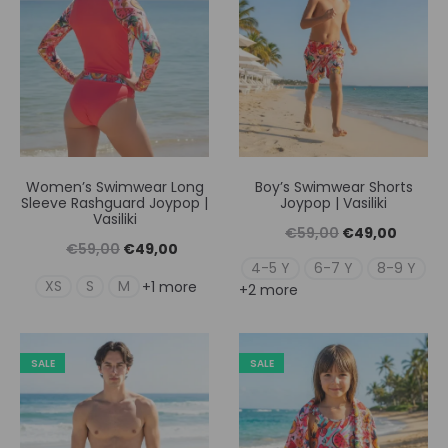
Women’s Swimwear Long
Boy’s Swimwear Shorts
Sleeve Rashguard Joypop |
Joypop | Vasiliki
Vasiliki
Original
Η
€
59,00
€
49,00
Original
Η
€
59,00
€
49,00
price
τρέχουσ
4-5 Y
6-7 Y
8-9 Y
price
τρέχουσα
XS
S
M
+1 more
+2 more
was:
τιμή
was:
τιμή
€59,00.
είναι:
€59,00.
είναι:
€49,00
SALE
SALE
€49,00.