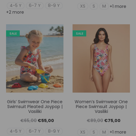
price
τρέχουσα
price
τρέχουσ
4-5 Y
6-7 Y
8-9 Y
XS
S
M
+1 more
+2 more
was:
τιμή
was:
τιμή
€69,00.
είναι:
€79,00.
είναι:
€55,00.
€65,00
SALE
SALE
Girls’ Swimwear One Piece
Women’s Swimwear One
Swimsuit Pleated Joypop |
Piece Swimsuit Joypop |
Vasiliki
Vasiliki
Original
Η
Original
Η
€
65,00
€
55,00
€
89,00
€
75,00
price
τρέχουσα
price
τρέχουσ
4-5 Y
6-7 Y
8-9 Y
XS
S
M
+1 more