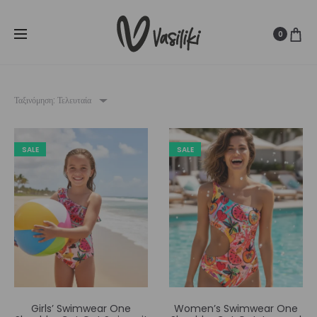
SUMMER SALE ☀️
Δωρεάν Μεταφορικά για παραγγελίες άνω
Cl
των
80€
0
Ταξινόμηση: Τελευταία
SALE
SALE
Girls’ Swimwear One
Women’s Swimwear One