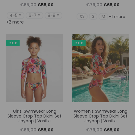
Original
Η
Original
Η
€
65,00
€
55,00
€
79,00
€
65,00
price
τρέχουσα
price
τρέχουσ
4-5 Y
6-7 Y
8-9 Y
XS
S
M
+1 more
+2 more
was:
τιμή
was:
τιμή
€65,00.
είναι:
€79,00.
είναι:
€55,00.
€65,00
SALE
SALE
Girls’ Swimwear Long
Women’s Swimwear Long
Sleeve Crop Top Bikini Set
Sleeve Crop Top Bikini Set
Joypop | Vasiliki
Joypop | Vasiliki
Original
Η
Original
Η
€
69,00
€
55,00
€
79,00
€
65,00