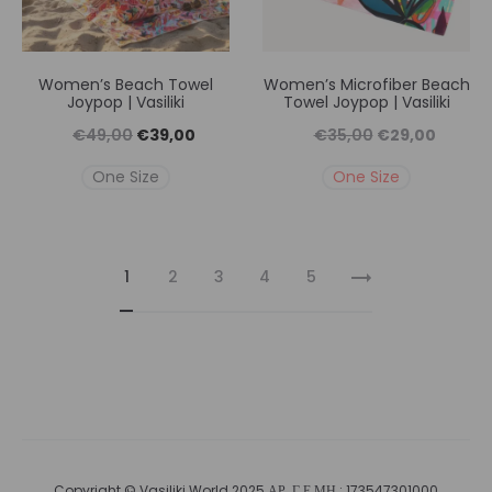
Women’s Beach Towel
Women’s Microfiber Beach
Joypop | Vasiliki
Towel Joypop | Vasiliki
Original
Η
Original
Η
€
49,00
€
39,00
€
35,00
€
29,00
price
τρέχουσα
price
τρέχουσ
One Size
One Size
was:
τιμή
was:
τιμή
€49,00.
είναι:
€35,00.
είναι:
€39,00.
€29,00
1
2
3
4
5
Copyright © Vasiliki World 2025 ΑΡ. Γ.Ε.ΜΗ.: 173547301000