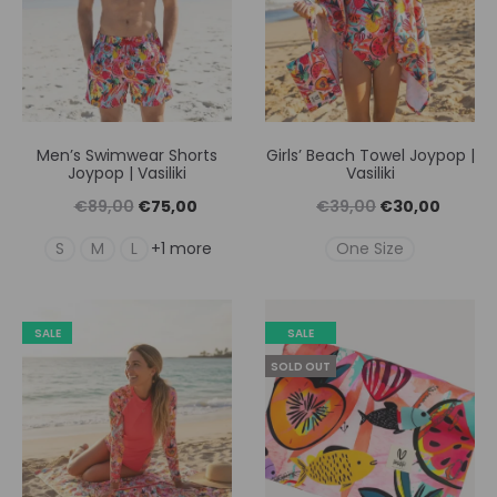
Men’s Swimwear Shorts
Girls’ Beach Towel Joypop |
Joypop | Vasiliki
Vasiliki
Original
Η
Original
Η
€
89,00
€
75,00
€
39,00
€
30,00
price
τρέχουσα
price
τρέχουσ
S
M
L
One Size
+1 more
was:
τιμή
was:
τιμή
€89,00.
είναι:
€39,00.
είναι:
SALE
SALE
€75,00.
€30,00
SOLD OUT