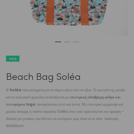
SALE
Beach Bag Soléa
Η
Soléa
είναι φτιαγμένη για να λάμπει κάτω από τον ήλιο. Το φωτεινό της μοτίβο
και τα πορτοκαλί χερούλια συνδυάζονται με
εσωτερική αδιάβροχη φόδρα και
λεπτομέρεια logo
, προσφέροντας στυλ και άνεση. Με εσωτερικό φερμουάρ και
μεγάλο άνοιγμα, η τσάντα παραλίας Soléa είναι τόσο πρακτική όσο και όμορφη –
ιδανική για γυναίκες που θέλουν να εκπέμπουν φως όπου κι αν πάνε. Διάσταση:
60x40cm