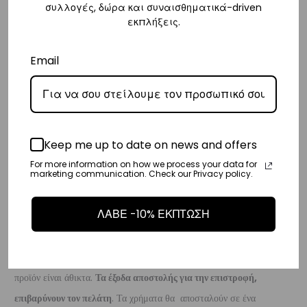
– Οι χρόνοι παράδοσης κυμαίνονται συνήθως από 3-8 εργάσιμες
συλλογές, δώρα και συναισθηματικά-driven
εκπλήξεις.
ημέρες.
Διεθνή
Email
– Τα έξοδα αποστολής για όλο τον υπόλοιπο κόσμο είναι στα
€35
.
– Η συνεργαζόμενη εταιρεία ταχυμεταφορών,
DHL
, θα αναλάβει την
παράδοσή σας.
– Οι χρόνοι παράδοσης κυμαίνονται συνήθως από 3-10 εργάσιμες
Keep me up to date on news and offers
ημέρες.
For more information on how we process your data for
marketing communication. Check our Privacy policy.
Επιστροφές
ΛΑΒΕ -10% ΕΚΠΤΩΣΗ
Επιστροφές είναι δεκτές εντός 14 ημερών από την ημερομηνία αγοράς
του προϊόντος χωρίς να έχετε την υποχρέωση να αναφέρετε τους
λόγους της επιστροφής, υπό την προϋπόθεση ότι η συσκευασία και το
προϊόν είναι άθικτα.
Τα έξοδα αποστολής για την επιστροφή,
επιβαρύνουν τον πελάτη
. Τα χρήματα θα αποσταλούν σε ένα