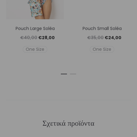
Pouch Large Soléa
Pouch Small Soléa
Original
Η
Original
Η
€
40,00
€
28,00
€
35,00
€
24,00
price
τρέχουσα
price
τρέχουσ
One Size
One Size
was:
τιμή
was:
τιμή
€40,00.
είναι:
€35,00.
είναι:
€28,00.
€24,00
Σχετικά προϊόντα