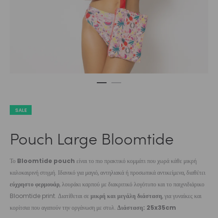
SALE
Pouch Large Bloomtide
Το
Bloomtide pouch
είναι το πιο πρακτικό κομμάτι που χωρά κάθε μικρή
καλοκαιρινή στιγμή. Ιδανικό για μαγιό, αντηλιακά ή προσωπικά αντικείμενα, διαθέτει
εύχρηστο φερμουάρ
, λουράκι καρπού με διακριτικό λογότυπο και το παιχνιδιάρικο
Bloomtide print. Διατίθεται σε
μικρή και μεγάλη διάσταση
, για γυναίκες και
κορίτσια που αγαπούν την οργάνωση με στυλ.
Διάσταση: 25x35cm