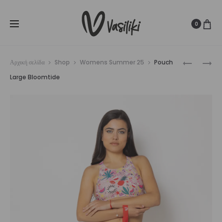
SUMMER SALE ☀️
Δωρεάν Μεταφορικά για παραγγελίες άνω
Cl
των
80€
0
Prod
BEACH
POUCH
Αρχική σελίδα
Shop
Womens Summer 25
Pouch
BAG
SMALL
navig
Large Bloomtide
SOLÉA
BLOOMTI