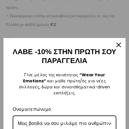
ημέρες.
– Προσφέρουμε επίσης αντικαταβολή για παραγγελίες σε όλη την
Ελλάδα με extra χρέωση
€2
.
Κύπρος
– Τα έξοδα αποστολής για Κύπρο είναι στα
€16
.
ΛΑΒΕ -10% ΣΤΗΝ ΠΡΩΤΗ ΣΟΥ
– Η συνεργαζόμενη εταιρεία ταχυμεταφορών,
Aramex
, θα αναλάβει
ΠΑΡΑΓΓΕΛΙΑ
την παράδοσή σας.
– Οι χρόνοι παράδοσης κυμαίνονται συνήθως από 2-7 εργάσιμες
Γίνε μέλος της κοινότητας
“Wear Your
Emotions”
και μάθε πρώτη/ος για νέες
ημέρες.
συλλογές, δώρα και συναισθηματικά-driven
εκπλήξεις.
Ευρώπη
– Τα έξοδα αποστολής για όλο την Ευρώπη είναι στα
€25
.
Ονοματεπώνυμο
– Η συνεργαζόμενη εταιρεία ταχυμεταφορών,
DHL
, θα αναλάβει την
παράδοσή σας.