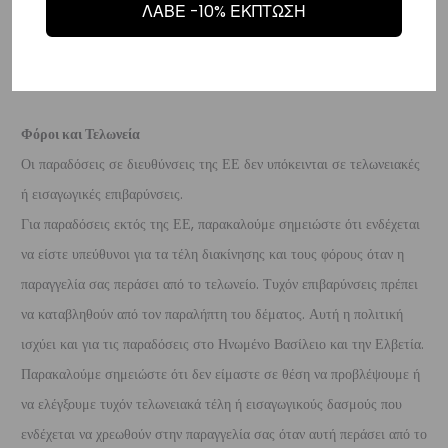
ΛΑΒΕ -10% ΕΚΠΤΩΣΗ
τραπεζικό λογαριασμό (Εθνικής, Alpha, Πειραιώς ή Eurobank) που
θα μας δώσετε μέσα σε 10 μέρες που θα παραλάβουμε το
επιστρεφόμενο προϊόν.
Φόροι και Τελωνεία
Οι παραδόσεις σε διευθύνσεις της ΕΕ δεν υπόκεινται σε τελωνειακές
ή εισαγωγικές επιβαρύνσεις.
Για παραδόσεις εκτός της ΕΕ, παρακαλούμε σημειώστε ότι ενδέχεται
να είστε υπεύθυνοι για τα τέλη διακίνησης και τους φόρους όταν η
παραγγελία σας περάσει από το τελωνείο. Τυχόν επιβαρύνσεις πρέπει
να καταβληθούν από τον παραλήπτη του δέματος. Αυτή η πολιτική
ισχύει και για τις παραδόσεις στο Ηνωμένο Βασίλειο και την Ελβετία.
Παρακαλούμε σημειώστε ότι δεν είμαστε σε θέση να προβλέψουμε ή
να ελέγξουμε τυχόν τελωνειακά τέλη ή εισαγωγικούς δασμούς που
ενδέχεται να χρεωθούν στην παραγγελία σας όταν αυτή περάσει από το