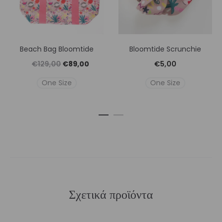
Beach Bag Bloomtide
Bloomtide Scrunchie
Original
Η
€
129,00
€
89,00
€
5,00
price
τρέχουσα
One Size
One Size
was:
τιμή
€129,00.
είναι:
€89,00.
Σχετικά προϊόντα