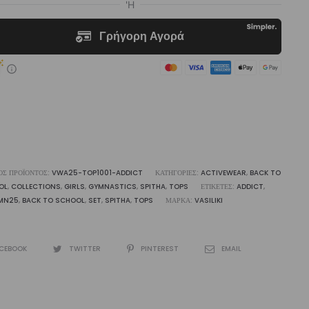
op
p
ότητα
ΌΣ ΠΡΟΪΌΝΤΟΣ:
VWA25-TOP1001-ADDICT
ΚΑΤΗΓΟΡΊΕΣ:
ACTIVEWEAR
,
BACK TO
OL
,
COLLECTIONS
,
GIRLS
,
GYMNASTICS
,
SPITHA
,
TOPS
ΕΤΙΚΈΤΕΣ:
ADDICT
,
MN25
,
BACK TO SCHOOL
,
SET
,
SPITHA
,
TOPS
ΜΆΡΚΑ:
VASILIKI
CEBOOK
TWITTER
PINTEREST
EMAIL