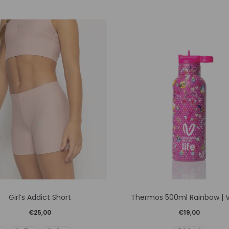
Αυτό
Αυτό
Girl’s Addict Short
Thermos 500ml Rainbow | Va
το
το
€
25,00
€
19,00
προϊόν
προϊόν