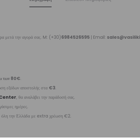
ρα μετά την αγορά σας. M: (+30)
6984526595
| Email:
sales@vasili
ω των 80€
.
έωση εξόδων αποστολής στα
€3
.
 Center
, θα αναλάβει την παράδοσή σας.
γάσιμες ημέρες.
ε όλη την Ελλάδα με extra χρέωση €2.