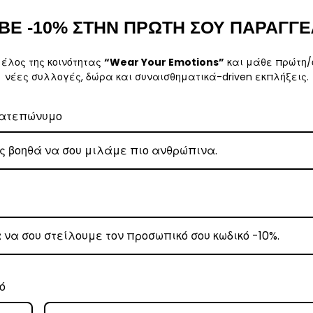
, θα αναλάβει την παράδοσή σας.
ΒΕ -10% ΣΤΗΝ ΠΡΩΤΗ ΣΟΥ ΠΑΡΑΓΓΕ
γάσιμες ημέρες.
μέλος της κοινότητας
“Wear Your Emotions”
και μάθε πρώτη/
νέες συλλογές, δώρα και συναισθηματικά-driven εκπλήξεις.
5
.
ατεπώνυμο
ναλάβει την παράδοσή σας.
γάσιμες ημέρες.
ι στα
€35
.
ναλάβει την παράδοσή σας.
ργάσιμες ημέρες.
ό
μηνία αγοράς του προϊόντος χωρίς να έχετε την υποχρέωση να αναφέρετε τους