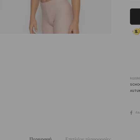
Cr
To
ποσ
ΚΩΔΙΚ
SCHO
AUTU
SHARE
FA
Περιγραφή
Επιπλέον πληροφορίες