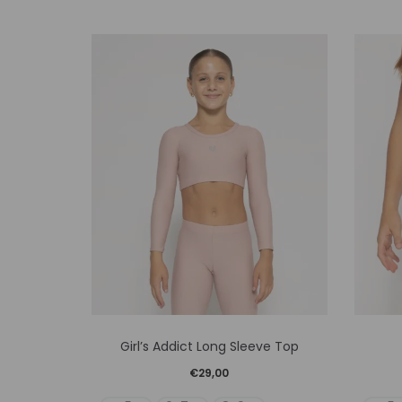
Αυτό
Girl’s Addict Long Sleeve Top
το
€
29,00
προϊόν