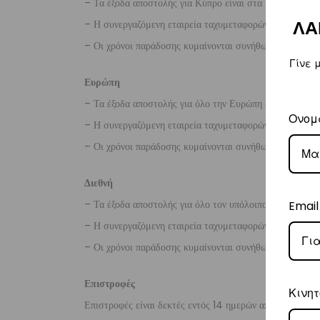
– Τα έξοδα αποστολής για Κύπρο είναι στα
€16
.
– Η συνεργαζόμενη εταιρεία ταχυμεταφορών,
Aramex
ΛΑ
– Οι χρόνοι παράδοσης κυμαίνονται συνήθως από 2-7 ερ
Γίνε 
Ευρώπη
– Τα έξοδα αποστολής για όλο την Ευρώπη είναι στα
€2
Ονομ
– Η συνεργαζόμενη εταιρεία ταχυμεταφορών,
DHL
, θα α
– Οι χρόνοι παράδοσης κυμαίνονται συνήθως από 3-8 ερ
Διεθνή
– Τα έξοδα αποστολής για όλο τον υπόλοιπο κόσμο είνα
Email
– Η συνεργαζόμενη εταιρεία ταχυμεταφορών,
DHL
, θα α
– Οι χρόνοι παράδοσης κυμαίνονται συνήθως από 3-10 ε
Επιστροφές
Κινητ
Επιστροφές είναι δεκτές εντός 14 ημερών από την ημερο