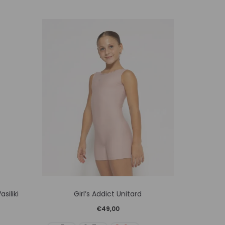
Αυτό
siliki
Girl’s Addict Unitard
Gir
το
€
49,00
προϊόν