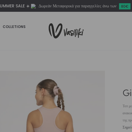
UMMER SALE ☀️
Δωρεάν Μεταφορικά για παραγγελίες άνω των
80€
COLLETIONS
Gi
Τοπ μ
ανακυκ
της πρ
Σημε