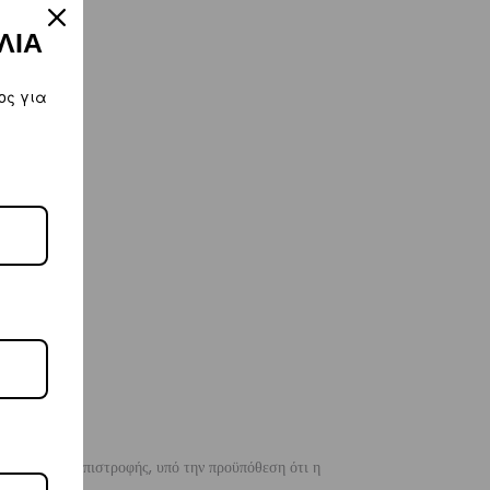
ΛΙΑ
ος για
 λόγους της επιστροφής, υπό την προϋπόθεση ότι η