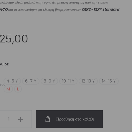
κλώσιμο υλικό, μαλακό στην υφή, εξαιρετικής ποιότητας από την εταιρία
VICO
και με πιστοποίηση για έλλειψη βλαβερών ουσιών
OEKO-TEX® standard
25,00
GUIDE
4-5 Y
6-7 Y
8-9 Y
10-11 Y
12-13 Y
14-15 Y
θος
M
L
’s
Προσθήκη στο καλάθι
ict