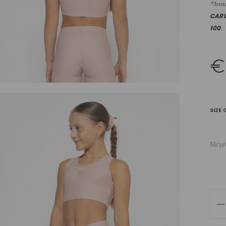
*Ανακυ
CAR
100
.
€
SIZE 
Μέγε
Girl
Add