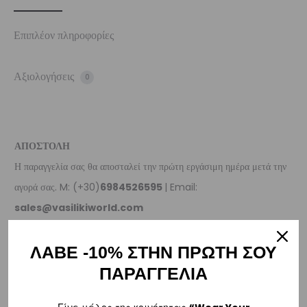
Επιπλέον πληροφορίες
Αξιολογήσεις
0
ΑΠΟΣΤΟΛΗ
Η παραγγελία σας θα αποσταλεί την πρώτη εργάσιμη ημέρα μετά την
αγορά σας. M: (+30)
6984526595
| Email:
sales@vasilikiworld.com
ΠΑΡΑΔΟΣΗ
ΛΑΒΕ -10% ΣΤΗΝ ΠΡΩΤΗ ΣΟΥ
ΠΑΡΑΓΓΕΛΙΑ
Ελλάδα
–
Δωρεάν παράδοση
εντός Ελλάδας για παραγγελίες
άνω των 80€
.