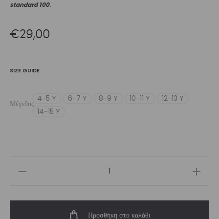
standard 100
.
€
29,00
SIZE GUIDE
4-5 Y
6-7 Y
8-9 Y
10-11 Y
12-13 Y
Μέγεθος
14-15 Y
Girls’
Biker
Short
Προσθήκη στο καλάθι
Pastel