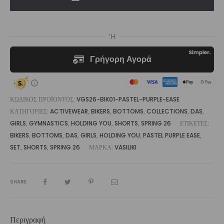
Purple
Ease
|
Vasiliki
ποσότητα
ΚΩΔΙΚΌΣ ΠΡΟΪΌΝΤΟΣ:
VGS26-BIK01-PASTEL-PURPLE-EASE
ΚΑΤΗΓΟΡΊΕΣ:
ACTIVEWEAR
,
BIKERS
,
BOTTOMS
,
COLLECTIONS
,
DAS
,
GIRLS
,
GYMNASTICS
,
HOLDING YOU
,
SHORTS
,
SPRING 26
ΕΤΙΚΈΤΕΣ:
BIKERS
,
BOTTOMS
,
DAS
,
GIRLS
,
HOLDING YOU
,
PASTEL PURPLE EASE
,
SET
,
SHORTS
,
SPRING 26
ΜΆΡΚΑ:
VASILIKI
SHARE
Περιγραφή