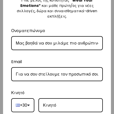
Γίνε μέλος της κοινότητας
“Wear Your
– Για παραγγελίες κάτω των €80, υπάρχει σταθερή χρέωση εξόδων
Emotions”
και μάθε πρώτη/ος για νέες
συλλογές, δώρα και συναισθηματικά-driven
αποστολής στα
€3
.
εκπλήξεις.
– Η συνεργαζόμενη εταιρεία ταχυμεταφορών,
Courier Center
, θα
αναλάβει την παράδοσή σας.
Ονοματεπώνυμο
– Οι χρόνοι παράδοσης συνήθως κυμαίνονται από 1-3 εργάσιμες
ημέρες.
– Προσφέρουμε επίσης αντικαταβολή για παραγγελίες σε όλη την
Ελλάδα με extra χρέωση
€2
.
Email
Κύπρος
– Τα έξοδα αποστολής για Κύπρο είναι στα
€16
.
– Η συνεργαζόμενη εταιρεία ταχυμεταφορών,
Aramex
, θα αναλάβει
Κινητό
την παράδοσή σας.
– Οι χρόνοι παράδοσης κυμαίνονται συνήθως από 2-7 εργάσιμες
+30
ημέρες.