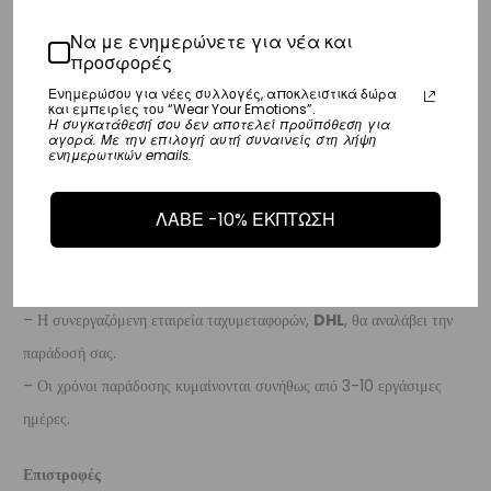
Ευρώπη
Να με ενημερώνετε για νέα και
προσφορές
– Τα έξοδα αποστολής για όλο την Ευρώπη είναι στα
€25
.
Ενημερώσου για νέες συλλογές, αποκλειστικά δώρα
– Η συνεργαζόμενη εταιρεία ταχυμεταφορών,
DHL
, θα αναλάβει την
και εμπειρίες του “Wear Your Emotions”.
Η συγκατάθεσή σου δεν αποτελεί προϋπόθεση για
παράδοσή σας.
αγορά. Με την επιλογή αυτή συναινείς στη λήψη
ενημερωτικών emails.
– Οι χρόνοι παράδοσης κυμαίνονται συνήθως από 3-8 εργάσιμες
ημέρες.
ΛΑΒΕ -10% ΕΚΠΤΩΣΗ
Διεθνή
– Τα έξοδα αποστολής για όλο τον υπόλοιπο κόσμο είναι στα
€35
.
– Η συνεργαζόμενη εταιρεία ταχυμεταφορών,
DHL
, θα αναλάβει την
παράδοσή σας.
– Οι χρόνοι παράδοσης κυμαίνονται συνήθως από 3-10 εργάσιμες
ημέρες.
Επιστροφές