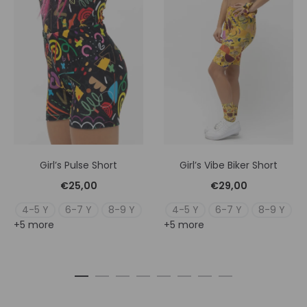
Girl’s Pulse Short
Girl’s Vibe Biker Short
€
25,00
€
29,00
4-5 Y
6-7 Y
8-9 Y
4-5 Y
6-7 Y
8-9 Y
+5 more
+5 more