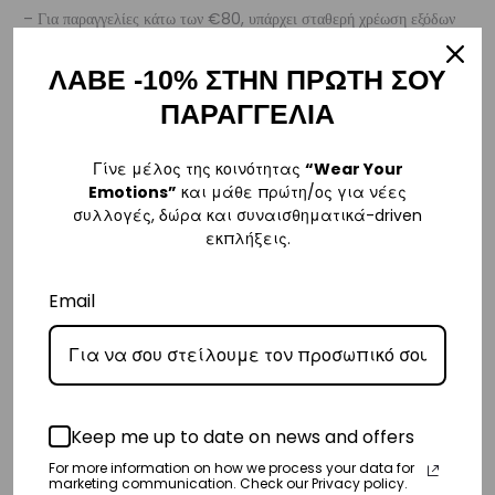
– Για παραγγελίες κάτω των €80, υπάρχει σταθερή χρέωση εξόδων
αποστολής στα
€3
.
ΛΑΒΕ -10% ΣΤΗΝ ΠΡΩΤΗ ΣΟΥ
– Η συνεργαζόμενη εταιρεία ταχυμεταφορών,
Courier Center
, θα
ΠΑΡΑΓΓΕΛΙΑ
αναλάβει την παράδοσή σας.
– Οι χρόνοι παράδοσης συνήθως κυμαίνονται από 1-3 εργάσιμες
Γίνε μέλος της κοινότητας
“Wear Your
ημέρες.
Emotions”
και μάθε πρώτη/ος για νέες
συλλογές, δώρα και συναισθηματικά-driven
– Προσφέρουμε επίσης αντικαταβολή για παραγγελίες σε όλη την
εκπλήξεις.
Ελλάδα με extra χρέωση €2.
Email
Κύπρος
– Τα έξοδα αποστολής για Κύπρο είναι στα
€16
.
– Η συνεργαζόμενη εταιρεία ταχυμεταφορών,
Aramex
, θα αναλάβει
την παράδοσή σας.
Keep me up to date on news and offers
– Οι χρόνοι παράδοσης κυμαίνονται συνήθως από 2-7 εργάσιμες
For more information on how we process your data for
ημέρες.
marketing communication. Check our Privacy policy.