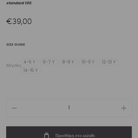
standard 100
.
€
39,00
SIZE GUIDE
4-5 Y
6-7 Y
8-9 Y
10-11 Y
12-13 Y
Μέγεθος
14-15 Y
Girls’
Legging
Mint
Προσθήκη στο καλάθι
Activecode