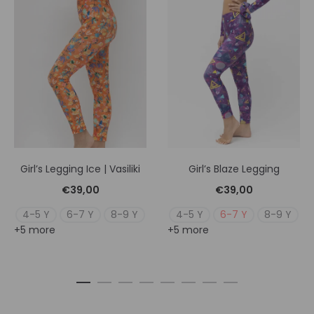
Girl’s Legging Ice | Vasiliki
Girl’s Blaze Legging
€
39,00
€
39,00
4-5 Y
6-7 Y
8-9 Y
4-5 Y
6-7 Y
8-9 Y
+5 more
+5 more