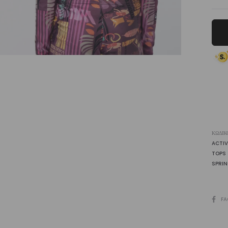
Sle
Cr
To
Pas
Pur
Eas
|
Vasi
ποσ
ΚΩΔΙΚ
ACTI
TOPS
SPRIN
SHARE
FA