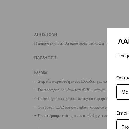
ΑΠΟΣΤΟΛΗ
ΛΑ
Η παραγγελία σας θα αποσταλεί την πρώτη εργάσιμη ημέ
Γίνε 
ΠΑΡΑΔΟΣΗ
Ελλάδα
Ονομ
–
Δωρεάν παράδοση
εντός Ελλάδας για παραγγελίες
άν
– Για παραγγελίες κάτω των €80, υπάρχει σταθερή χρ
– Η συνεργαζόμενη εταιρεία ταχυμεταφορών,
Courier
– Οι χρόνοι παράδοσης συνήθως κυμαίνονται από 1-3 ερ
Email
– Προσφέρουμε επίσης αντικαταβολή για παραγγελίες σ