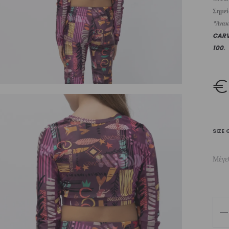
Σημε
*Ανακυ
CAR
100
.
€
SIZE 
Μέγε
Girl
Lon