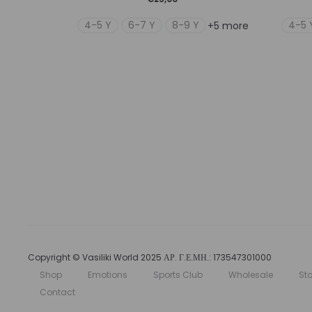
προϊόν
4-5 Y
6-7 Y
8-9 Y
4-5 
+5 more
έχει
πολλαπλές
παραλλαγές.
Οι
επιλογές
μπορούν
να
επιλεγούν
στη
σελίδα
του
προϊόντος
Copyright © Vasiliki World 2025 ΑΡ. Γ.Ε.ΜΗ.: 173547301000
Shop
Emotions
Sports Club
Wholesale
Sto
Contact