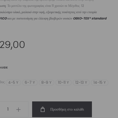
ίωση
: Το μοντέλο της φωτογραφίας είναι 11 χρονών σε Μέγεθος: 12
κλώσιμο υλικό, μαλακό στην υφή, εξαιρετικής ποιότητας από την εταιρία
VICO
και με πιστοποίηση για έλλειψη βλαβερών ουσιών
OEKO-TEX® standard
29,00
GUIDE
θος
4-5 Y
6-7 Y
8-9 Y
10-11 Y
12-13 Y
14-15 Y
s’
Προσθήκη στο καλάθι
g