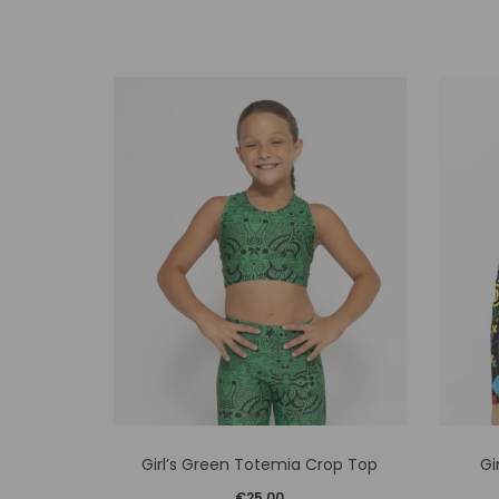
Αυτό
Girl’s Green Totemia Crop Top
Gi
το
€
25,00