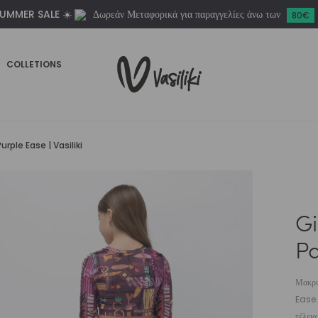
UMMER SALE ☀️
Δωρεάν Μεταφορικά για παραγγελίες άνω των
Pastel
80€
Purple
Ease
COLLETIONS
|
Vasiliki
ποσότητα
rple Ease | Vasiliki
Gi
Pa
Μακρυμ
Ease.
τέλεια