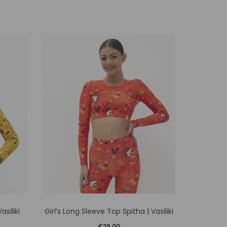
Αυτό
asiliki
Girl’s Long Sleeve Top Spitha | Vasiliki
Girl’
το
€
29,00