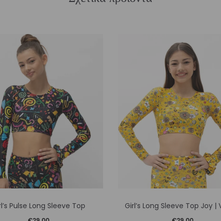
Αυτό
Αυτό
rl’s Pulse Long Sleeve Top
Girl’s Long Sleeve Top Joy | V
το
το
€
29,00
€
29,00