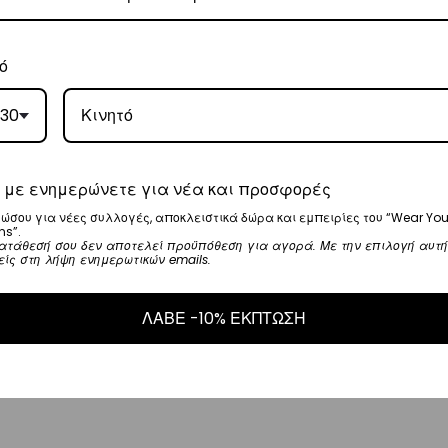
ό
, θα αναλάβει την παράδοσή σας.
γάσιμες ημέρες.
30
5
.
 με ενημερώνετε για νέα και προσφορές
ναλάβει την παράδοσή σας.
ώσου για νέες συλλογές, αποκλειστικά δώρα και εμπειρίες του “Wear You
ns”.
γάσιμες ημέρες.
ατάθεσή σου δεν αποτελεί προϋπόθεση για αγορά. Με την επιλογή αυτή
είς στη λήψη ενημερωτικών emails.
ι στα
€35
.
ΛΑΒΕ -10% ΕΚΠΤΩΣΗ
ναλάβει την παράδοσή σας.
ργάσιμες ημέρες.