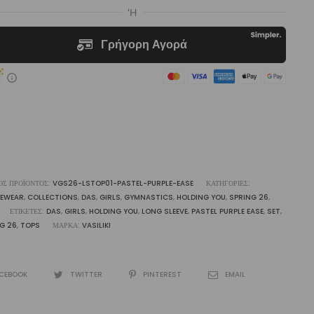
eve
op
p
tel
ple
e
liki
ότητα
ΌΣ ΠΡΟΪΌΝΤΟΣ:
VGS26-LSTOP01-PASTEL-PURPLE-EASE
ΚΑΤΗΓΟΡΊΕΣ:
VEWEAR
,
COLLECTIONS
,
DAS
,
GIRLS
,
GYMNASTICS
,
HOLDING YOU
,
SPRING 26
,
ΕΤΙΚΈΤΕΣ:
DAS
,
GIRLS
,
HOLDING YOU
,
LONG SLEEVE
,
PASTEL PURPLE EASE
,
SET
,
G 26
,
TOPS
ΜΆΡΚΑ:
VASILIKI
CEBOOK
TWITTER
PINTEREST
EMAIL