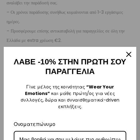
αναλάβει την παράδοσή σας.
– Οι χρόνοι παράδοσης συνήθως κυμαίνονται από 1-3 εργάσιμες
ημέρες.
– Προσφέρουμε επίσης αντικαταβολή για παραγγελίες σε όλη την
Ελλάδα με extra χρέωση €2.
Κύπρος
ΛΑΒΕ -10% ΣΤΗΝ ΠΡΩΤΗ ΣΟΥ
– Τα έξοδα αποστολής για Κύπρο είναι στα
€16
.
ΠΑΡΑΓΓΕΛΙΑ
– Η συνεργαζόμενη εταιρεία ταχυμεταφορών,
Aramex
, θα αναλάβει
την παράδοσή σας.
Γίνε μέλος της κοινότητας
“Wear Your
Emotions”
και μάθε πρώτη/ος για νέες
– Οι χρόνοι παράδοσης κυμαίνονται συνήθως από 2-7 εργάσιμες
συλλογές, δώρα και συναισθηματικά-driven
ημέρες.
εκπλήξεις.
Ευρώπη
Ονοματεπώνυμο
– Τα έξοδα αποστολής για όλο την Ευρώπη είναι στα
€25
.
– Η συνεργαζόμενη εταιρεία ταχυμεταφορών,
DHL
, θα αναλάβει την