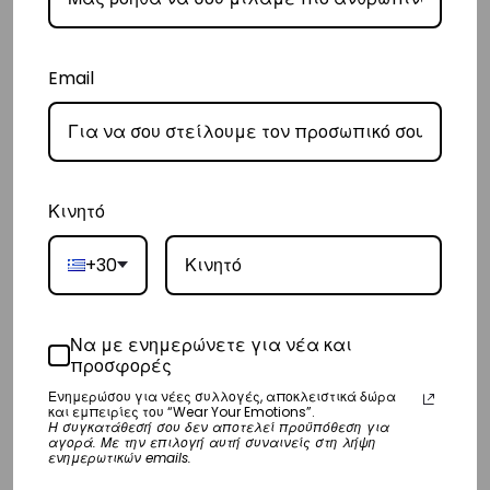
παράδοσή σας.
– Οι χρόνοι παράδοσης κυμαίνονται συνήθως από 3-8 εργάσιμες
Email
ημέρες.
Διεθνή
– Τα έξοδα αποστολής για όλο τον υπόλοιπο κόσμο είναι στα
€35
.
Κινητό
– Η συνεργαζόμενη εταιρεία ταχυμεταφορών,
DHL
, θα αναλάβει την
παράδοσή σας.
+30
– Οι χρόνοι παράδοσης κυμαίνονται συνήθως από 3-10 εργάσιμες
ημέρες.
Να με ενημερώνετε για νέα και
προσφορές
Επιστροφές
Ενημερώσου για νέες συλλογές, αποκλειστικά δώρα
Επιστροφές είναι δεκτές εντός 14 ημερών από την ημερομηνία αγοράς
και εμπειρίες του “Wear Your Emotions”.
Η συγκατάθεσή σου δεν αποτελεί προϋπόθεση για
του προϊόντος χωρίς να έχετε την υποχρέωση να αναφέρετε τους
αγορά. Με την επιλογή αυτή συναινείς στη λήψη
ενημερωτικών emails.
λόγους της επιστροφής, υπό την προϋπόθεση ότι η συσκευασία και το