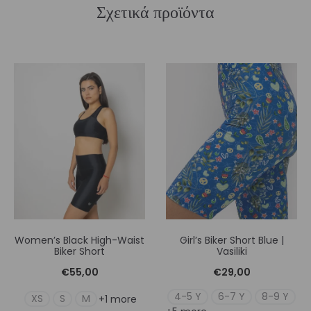
Σχετικά προϊόντα
Women’s Black High-Waist
Girl’s Biker Short Blue |
Biker Short
Vasiliki
€
55,00
€
29,00
4-5 Y
6-7 Y
8-9 Y
XS
S
M
+1 more