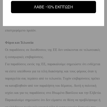
προϊόν είναι άθικτα.
Τα έξοδα αποστολής για την επιστροφή,
ΛΑΒΕ -10% ΕΚΠΤΩΣΗ
επιβαρύνουν τον πελάτη
. Τα χρήματα θα αποσταλούν σε ένα
τραπεζικό λογαριασμό (Εθνικής, Alpha, Πειραιώς ή Eurobank) που
θα μας δώσετε μέσα σε 10 μέρες που θα παραλάβουμε το
επιστρεφόμενο προϊόν.
Φόροι και Τελωνεία
Οι παραδόσεις σε διευθύνσεις της ΕΕ δεν υπόκεινται σε τελωνειακές
ή εισαγωγικές επιβαρύνσεις.
Για παραδόσεις εκτός της ΕΕ, παρακαλούμε σημειώστε ότι ενδέχεται
να είστε υπεύθυνοι για τα τέλη διακίνησης και τους φόρους όταν η
παραγγελία σας περάσει από το τελωνείο. Τυχόν επιβαρύνσεις πρέπει
να καταβληθούν από τον παραλήπτη του δέματος. Αυτή η πολιτική
ισχύει και για τις παραδόσεις στο Ηνωμένο Βασίλειο και την Ελβετία.
Παρακαλούμε σημειώστε ότι δεν είμαστε σε θέση να προβλέψουμε ή