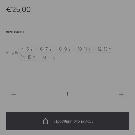
€
25,00
SIZE GUIDE
4-5 Y
6-7 Y
8-9 Y
10-11 Y
12-13 Y
Μέγεθος
14-15 Y
M
L
Girl’s
Purple
Feelstorm
Προσθήκη στο καλάθι
Short
ποσότητα