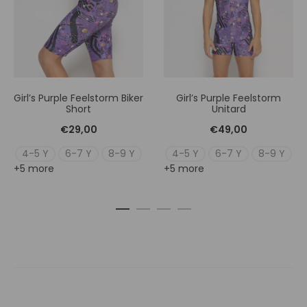
Girl’s Purple Feelstorm Biker
Girl’s Purple Feelstorm
Short
Unitard
€
29,00
€
49,00
4-5 Y
6-7 Y
8-9 Y
4-5 Y
6-7 Y
8-9 Y
+5 more
+5 more