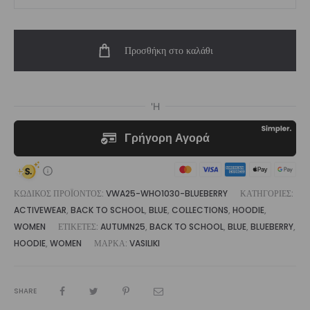
Blueberry
Cropped
Προσθήκη στο καλάθι
Zip
Up
Hoodie
ποσότητα
ΚΩΔΙΚΌΣ ΠΡΟΪΌΝΤΟΣ:
VWA25-WHO1030-BLUEBERRY
ΚΑΤΗΓΟΡΊΕΣ:
ACTIVEWEAR
,
BACK TO SCHOOL
,
BLUE
,
COLLECTIONS
,
HOODIE
,
WOMEN
ΕΤΙΚΈΤΕΣ:
AUTUMN25
,
BACK TO SCHOOL
,
BLUE
,
BLUEBERRY
,
HOODIE
,
WOMEN
ΜΆΡΚΑ:
VASILIKI
SHARE