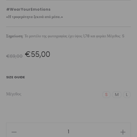
#WearYourEmotions
«Η τρυφερότητα ξεκινά από μέσα.»
Σημείωση
: Το μοντέλο της φωτογραφίας έχει ύψος 1,78 και φοράει Μέγεθος: S
Original
Η
€
55,00
€
69,00
price
τρέχουσα
SIZE GUIDE
was:
τιμή
Μέγεθος
S
M
L
€69,00.
είναι:
€55,00.
Women’s