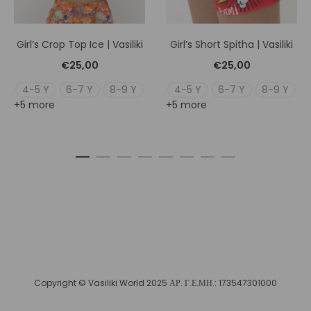
Girl’s Crop Top Ice | Vasiliki
Girl’s Short Spitha | Vasiliki
€
25,00
€
25,00
4-5 Y
6-7 Y
8-9 Y
4-5 Y
6-7 Y
8-9 Y
+5 more
+5 more
Copyright © Vasiliki World 2025 ΑΡ. Γ.Ε.ΜΗ.: 173547301000