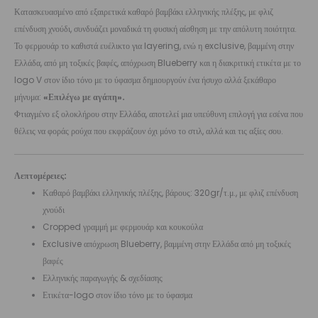
Κατασκευασμένο από εξαιρετικά καθαρό βαμβάκι ελληνικής πλέξης, με φλιζ
επένδυση χνούδι, συνδυάζει μοναδικά τη φυσική αίσθηση με την απόλυτη ποιότητα.
Το φερμουάρ το καθιστά ευέλικτο για layering, ενώ η exclusive, βαμμένη στην
Ελλάδα, από μη τοξικές βαφές, απόχρωση Blueberry και η διακριτική ετικέτα με το
logo V στον ίδιο τόνο με το ύφασμα δημιουργούν ένα ήσυχο αλλά ξεκάθαρο
μήνυμα:
«Επιλέγω με αγάπη».
Φτιαγμένο εξ ολοκλήρου στην Ελλάδα, αποτελεί μια υπεύθυνη επιλογή για εσένα που
θέλεις να φοράς ρούχα που εκφράζουν όχι μόνο το στιλ, αλλά και τις αξίες σου.
Λεπτομέρειες:
Καθαρό βαμβάκι ελληνικής πλέξης, βάρους: 320gr/τ.μ., με φλιζ επένδυση
χνούδι
Cropped γραμμή με φερμουάρ και κουκούλα
Exclusive απόχρωση Blueberry, βαμμένη στην Ελλάδα από μη τοξικές
βαφές
Ελληνικής παραγωγής & σχεδίασης
Ετικέτα-logo στον ίδιο τόνο με το ύφασμα