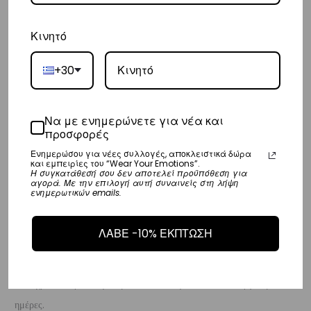
– Οι χρόνοι παράδοσης κυμαίνονται συνήθως από 2-7 εργάσιμες
ημέρες.
Κινητό
Ευρώπη
+30
– Τα έξοδα αποστολής για όλο την Ευρώπη είναι στα
€25
.
– Η συνεργαζόμενη εταιρεία ταχυμεταφορών,
DHL
, θα αναλάβει την
Να με ενημερώνετε για νέα και
παράδοσή σας.
προσφορές
– Οι χρόνοι παράδοσης κυμαίνονται συνήθως από 3-8 εργάσιμες
Ενημερώσου για νέες συλλογές, αποκλειστικά δώρα
και εμπειρίες του “Wear Your Emotions”.
ημέρες.
Η συγκατάθεσή σου δεν αποτελεί προϋπόθεση για
αγορά. Με την επιλογή αυτή συναινείς στη λήψη
ενημερωτικών emails.
Διεθνή
– Τα έξοδα αποστολής για όλο τον υπόλοιπο κόσμο είναι στα
€35
.
ΛΑΒΕ -10% ΕΚΠΤΩΣΗ
– Η συνεργαζόμενη εταιρεία ταχυμεταφορών,
DHL
, θα αναλάβει την
παράδοσή σας.
– Οι χρόνοι παράδοσης κυμαίνονται συνήθως από 3-10 εργάσιμες
ημέρες.