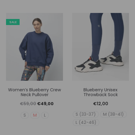
SALE
Women’s Blueberry Crew
Blueberry Unisex
Neck Pullover
Throwback Sock
Original
Η
€
59,00
€
49,00
€
12,00
price
τρέχουσα
S (33-37)
M (38-41)
S
M
L
was:
τιμή
L (42-46)
€59,00.
είναι: