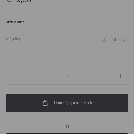
SIZE GUIDE
Μέγεθος
S
M
L
Women’s
Sport
Bra
Προσθήκη στο καλάθι
Medina
|
Vasiliki
ποσότητα