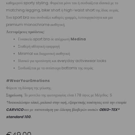
καθημερινό sporty styling. Φοριέται μόνο του ή συνδυάζεται ιδανικά με το
matching legging, biker short ή high-waist short της ίδιας σειράς.
Ένα sport bra που συνδυάζει καθαρές γραμμές, λειτουργικότητα και μια
premium monochrome αισθητική.
Λεπτομέρειες προϊόντος:
Γυναικείο sport bra σε απόχρωση
Medina
Σταθερή αθλητική εφαρμογή
Minimal και διαχρονική αισθητική
Ιδανικό για προπόνηση και everyday activewear looks
Συνδυάζεται με τα αντίστοιχα bottoms της σειράς
#WearYourEmotions
Φόρεσε τη δύναμη της γείωσης.
Σημείωση
: Το μοντέλο της φωτογραφίας είναι 1.78 ύψος με Μέγεθος: S
*Ανακυκλώσιμο υλικό, μαλακό στην υφή, εξαιρετικής ποιότητας από την εταιρία
CARVICO
και με πιστοποίηση για έλλειψη βλαβερών ουσιών
OEKO-TEX®
standard 100
.
€
49,00