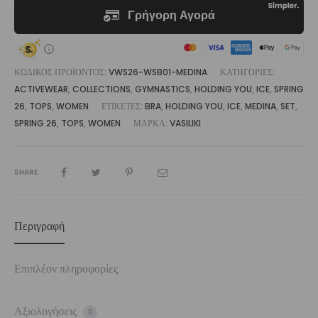
ΚΩΔΙΚΌΣ ΠΡΟΪΌΝΤΟΣ:
VWS26-WSB01-MEDINA
ΚΑΤΗΓΟΡΊΕΣ:
ACTIVEWEAR
,
COLLECTIONS
,
GYMNASTICS
,
HOLDING YOU
,
ICE
,
SPRING
26
,
TOPS
,
WOMEN
ΕΤΙΚΈΤΕΣ:
BRA
,
HOLDING YOU
,
ICE
,
MEDINA
,
SET
,
SPRING 26
,
TOPS
,
WOMEN
ΜΆΡΚΑ:
VASILIKI
SHARE
Περιγραφή
Επιπλέον πληροφορίες
Αξιολογήσεις
0