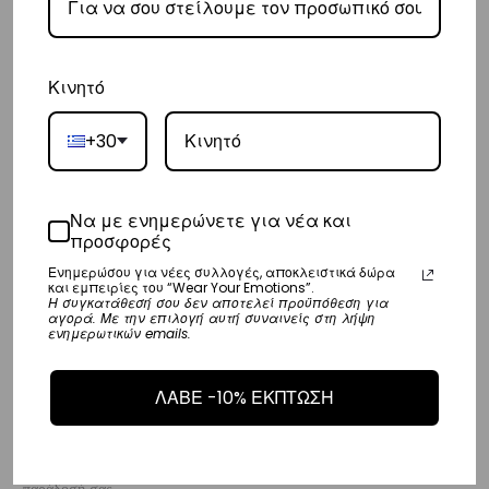
– Οι χρόνοι παράδοσης συνήθως κυμαίνονται από 1-3 εργάσιμες
ημέρες.
– Προσφέρουμε επίσης αντικαταβολή για παραγγελίες σε όλη την
Κινητό
Ελλάδα με extra χρέωση €2.
+30
Κύπρος
– Τα έξοδα αποστολής για Κύπρο είναι στα
€16
.
Να με ενημερώνετε για νέα και
– Η συνεργαζόμενη εταιρεία ταχυμεταφορών,
Aramex
, θα αναλάβει
προσφορές
την παράδοσή σας.
Ενημερώσου για νέες συλλογές, αποκλειστικά δώρα
και εμπειρίες του “Wear Your Emotions”.
– Οι χρόνοι παράδοσης κυμαίνονται συνήθως από 2-7 εργάσιμες
Η συγκατάθεσή σου δεν αποτελεί προϋπόθεση για
αγορά. Με την επιλογή αυτή συναινείς στη λήψη
ενημερωτικών emails.
ημέρες.
Ευρώπη
ΛΑΒΕ -10% ΕΚΠΤΩΣΗ
– Τα έξοδα αποστολής για όλο την Ευρώπη είναι στα
€25
.
– Η συνεργαζόμενη εταιρεία ταχυμεταφορών,
DHL
, θα αναλάβει την