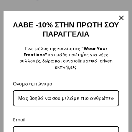
ΛΑΒΕ -10% ΣΤΗΝ ΠΡΩΤΗ ΣΟΥ
ΑΠΟΣΤΟΛΗ
ΠΑΡΑΓΓΕΛΙΑ
Η παραγγελία σας θα αποσταλεί την πρώτη εργάσιμη ημέρα μετά την
αγορά σας. M: (+30)
6984526595
| Email:
Γίνε μέλος της κοινότητας
“Wear Your
sales@vasilikiworld.com
Emotions”
και μάθε πρώτη/ος για νέες
συλλογές, δώρα και συναισθηματικά-driven
εκπλήξεις.
ΠΑΡΑΔΟΣΗ
Ονοματεπώνυμο
Ελλάδα
–
Δωρεάν παράδοση
εντός Ελλάδας για παραγγελίες
άνω των 80€
.
– Για παραγγελίες κάτω των €80, υπάρχει σταθερή χρέωση εξόδων
αποστολής στα
€3
.
– Η συνεργαζόμενη εταιρεία ταχυμεταφορών,
Courier Center
, θα
Email
αναλάβει την παράδοσή σας.