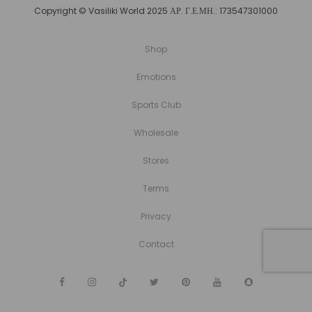
Copyright © Vasiliki World 2025 ΑΡ. Γ.Ε.ΜΗ.: 173547301000
Shop
Emotions
Sports Club
Wholesale
Stores
Terms
Privacy
Contact
F
I
T
T
P
Y
S
a
n
i
w
i
o
n
c
s
k
i
n
u
a
e
t
T
t
t
T
p