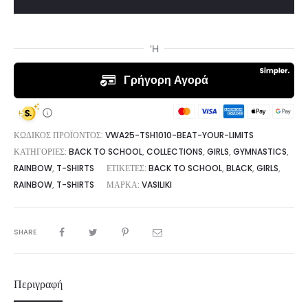
Oversized
T-
Shirt
ποσότητα
ΚΩΔΙΚΌΣ ΠΡΟΪΌΝΤΟΣ:
VWA25-TSH1010-BEAT-YOUR-LIMITS
ΚΑΤΗΓΟΡΊΕΣ:
BACK TO SCHOOL
,
COLLECTIONS
,
GIRLS
,
GYMNASTICS
,
RAINBOW
,
T-SHIRTS
ΕΤΙΚΈΤΕΣ:
BACK TO SCHOOL
,
BLACK
,
GIRLS
,
RAINBOW
,
T-SHIRTS
ΜΆΡΚΑ:
VASILIKI
SHARE
Περιγραφή