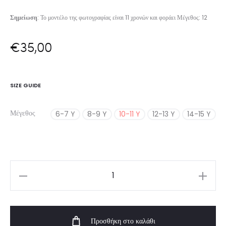
Σημείωση
: Το μοντέλο της φωτογραφίας είναι 11 χρονών και φοράει Μέγεθος: 12
€
35,00
SIZE GUIDE
Μέγεθος
6-7 Y
8-9 Y
10-11 Y
12-13 Y
14-15 Y
Girl's
Beat
Your
Προσθήκη στο καλάθι
Limits