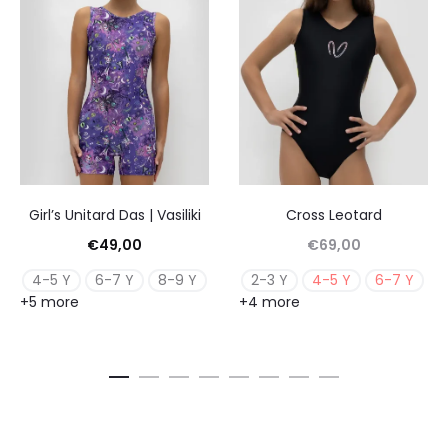
Girl’s Unitard Das | Vasiliki
Cross Leotard
€
49,00
€
69,00
4-5 Y
6-7 Y
8-9 Y
2-3 Y
4-5 Y
6-7 Y
+5 more
+4 more