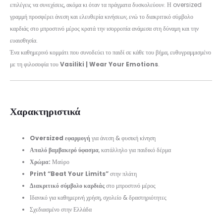
επιλέγεις να συνεχίσεις, ακόμα κι όταν τα πράγματα δυσκολεύουν. Η oversized
γραμμή προσφέρει άνεση και ελευθερία κινήσεων, ενώ το διακριτικό σύμβολο
καρδιάς στο μπροστινό μέρος κρατά την ισορροπία ανάμεσα στη δύναμη και την
ευαισθησία.
Ένα καθημερινό κομμάτι που συνοδεύει το παιδί σε κάθε του βήμα, ευθυγραμμισμένο
με τη φιλοσοφία του
Vasiliki | Wear Your Emotions
.
Χαρακτηριστικά
Oversized εφαρμογή
για άνεση & φυσική κίνηση
Απαλό βαμβακερό ύφασμα
, κατάλληλο για παιδικό δέρμα
Χρώμα:
Μαύρο
Print “Beat Your Limits”
στην πλάτη
Διακριτικό σύμβολο καρδιάς
στο μπροστινό μέρος
Ιδανικό για καθημερινή χρήση, σχολείο & δραστηριότητες
Σχεδιασμένο στην Ελλάδα