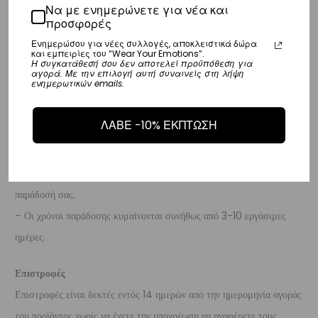
– Τα έξοδα αποστολής για όλο την Ευρώπη είναι στα
Να με ενημερώνετε για νέα και
€25
.
προσφορές
– Η Η συνεργαζόμενη εταιρεία ταχυμεταφορών,
DHL
, θα αναλάβει την
Ενημερώσου για νέες συλλογές, αποκλειστικά δώρα
παράδοσή σας.
και εμπειρίες του “Wear Your Emotions”.
Η συγκατάθεσή σου δεν αποτελεί προϋπόθεση για
– Οι χρόνοι παράδοσης κυμαίνονται συνήθως από 3-8 εργάσιμες
αγορά. Με την επιλογή αυτή συναινείς στη λήψη
ενημερωτικών emails.
ημέρες.
ΛΑΒΕ -10% ΕΚΠΤΩΣΗ
Διεθνή
– Τα έξοδα αποστολής για όλο τον υπόλοιπο κόσμο είναι στα
€35
.
– Η Η συνεργαζόμενη εταιρεία ταχυμεταφορών,
DHL
, θα αναλάβει την
παράδοσή σας.
– Οι χρόνοι παράδοσης κυμαίνονται συνήθως από 3-10 εργάσιμες
ημέρες.
Επιστροφές
Επιστροφές είναι δεκτές εντός 14 ημερών από την ημερομηνία αγοράς
του προϊόντος χωρίς να έχετε την υποχρέωση να αναφέρετε τους