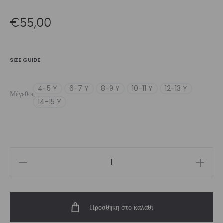
€
55,00
SIZE GUIDE
4-5 Y
6-7 Y
8-9 Y
10-11 Y
12-13 Y
Μέγεθος
14-15 Y
Girls’
Leotard
Black
Προσθήκη στο καλάθι
Ease